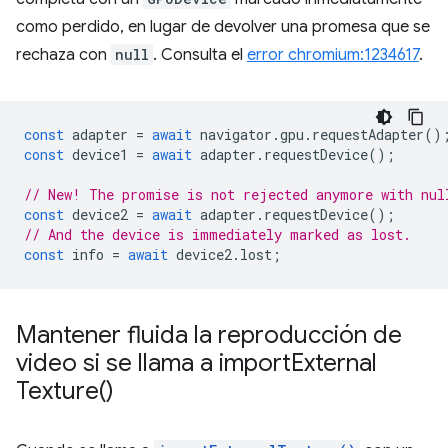
como perdido, en lugar de devolver una promesa que se
rechaza con
null
. Consulta el
error chromium:1234617
.
const
adapter
=
await
navigator
.
gpu
.
requestAdapter
()
const
device1
=
await
adapter
.
requestDevice
();
// New! The promise is not rejected anymore with nul
const
device2
=
await
adapter
.
requestDevice
();
// And the device is immediately marked as lost.
const
info
=
await
device2
.
lost
;
Mantener fluida la reproducción de
video si se llama a
import
External
Texture(
)