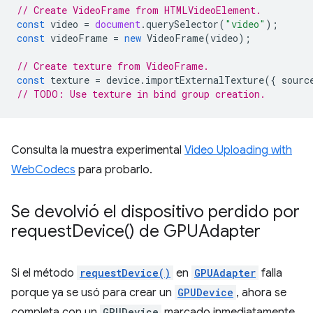
// Create VideoFrame from HTMLVideoElement.
const
video
=
document
.
querySelector
(
"video"
);
const
videoFrame
=
new
VideoFrame
(
video
);
// Create texture from VideoFrame.
const
texture
=
device
.
importExternalTexture
({
sourc
// TODO: Use texture in bind group creation.
Consulta la muestra experimental
Video Uploading with
WebCodecs
para probarlo.
Se devolvió el dispositivo perdido por
request
Device(
) de GPUAdapter
Si el método
requestDevice()
en
GPUAdapter
falla
porque ya se usó para crear un
GPUDevice
, ahora se
completa con un
GPUDevice
marcado inmediatamente