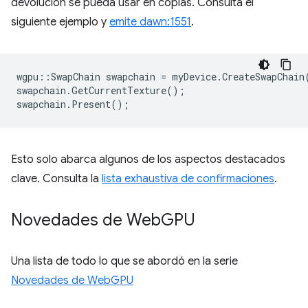
devolución se pueda usar en copias. Consulta el
siguiente ejemplo y
emite dawn:1551
.
wgpu
::
SwapChain
swapchain
=
myDevice
.
CreateSwapChain
swapchain
.
GetCurrentTexture
();
swapchain
.
Present
();
Esto solo abarca algunos de los aspectos destacados
clave. Consulta la
lista exhaustiva de confirmaciones
.
Novedades de Web
GPU
Una lista de todo lo que se abordó en la serie
Novedades de WebGPU