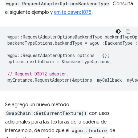
wgpu::RequestAdapterOptionsBackendType
. Consulta
el siguiente ejemplo y
emite dawn:1875
.
wgpu
::
RequestAdapterOptionsBackendType
backendTypeOp
backendTypeOptions
.
backendType
=
wgpu
::
BackendType
::
wgpu
::
RequestAdapterOptions
options
=
{};
options
.
nextInChain
=
&
backendTypeOptions
;
// Request D3D12 adapter.
myInstance
.
RequestAdapter
(
&
options
,
myCallback
,
myUs
Se agregó un nuevo método
SwapChain::GetCurrentTexture()
con usos
adicionales para las texturas de la cadena de
intercambio, de modo que el
wgpu::Texture
de