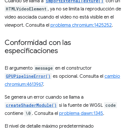
Cuando se llama a
importExternalTexture()
con un
HTMLVideoElement
, ya no se limita la reproducción de
video asociada cuando el video no está visible en el
viewport. Consulta el
problema chromium:1425252
.
Conformidad con las
especificaciones
El argumento
message
en el constructor
GPUPipelineError()
es opcional. Consulta el
cambio
chromium:4613967
.
Se genera un error cuando se llama a
createShaderModule()
si la fuente de WGSL
code
contiene
\0
. Consulta el
problema dawn:1345
.
El nivel de detalle máximo predeterminado