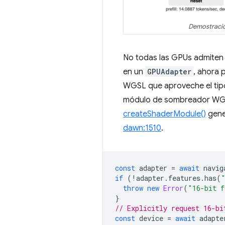
Demostracio
No todas las GPUs admiten 
en un
GPUAdapter
, ahora 
WGSL que aproveche el tipo
módulo de sombreador WGSL
createShaderModule()
gener
dawn:1510
.
const
adapter
=
await
navig
if
(
!
adapter
.
features
.
has
(
throw
new
Error
(
"16-bit f
}
// Explicitly request 16-bi
const
device
=
await
adapte