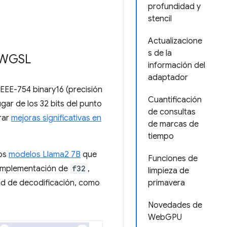
profundidad y
stencil
Actualizacione
s de la
n WGSL
información del
adaptador
IEEE-754 binary16 (precisión
Cuantificación
gar de los 32 bits del punto
de consultas
rar
mejoras significativas en
de marcas de
tiempo
os
modelos Llama2 7B
que
Funciones de
a implementación de
f32
,
limpieza de
dad de decodificación, como
primavera
Novedades de
WebGPU