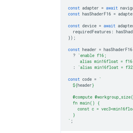
const
adapter
=
await
navig
const
hasShaderF16
=
adapte
const
device
=
await
adapte
requiredFeatures
:
hasShad
});
const
header
=
hasShaderF16
?
`enable f16;
     alias min16float = f16
:
`alias min16float = f32
const
code
=
`
${
header
}
  @compute @workgroup_size
  fn main() {
    const c = vec3<min16flo
  }
`
;