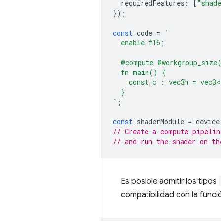
requiredFeatures
:
[
"shade
});
const
code
=
`
  enable f16;
  @compute @workgroup_size
  fn main() {
    const c : vec3h = vec3<
  }
`
;
const
shaderModule
=
device
// Create a compute pipelin
// and run the shader on th
Es posible admitir los tipos
compatibilidad con la func