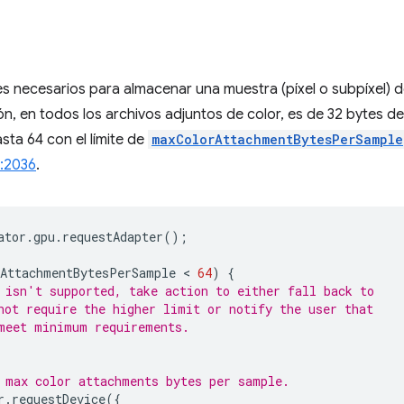
 necesarios para almacenar una muestra (píxel o subpíxel) de
ón, en todos los archivos adjuntos de color, es de 32 bytes 
asta 64 con el límite de
maxColorAttachmentBytesPerSample
:2036
.
ator
.
gpu
.
requestAdapter
();
AttachmentBytesPerSample
 < 
64
)
{
 isn't supported, take action to either fall back to
not require the higher limit or notify the user that
meet minimum requirements.
 max color attachments bytes per sample.
r
.
requestDevice
({