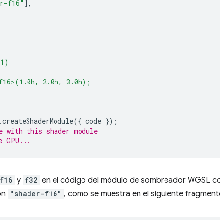
r-f16"
],
(1)
f16>(1.0h, 2.0h, 3.0h);
.
createShaderModule
({
code
});
e with this shader module
e GPU...
f16
y
f32
en el código del módulo de sombreador WGSL c
ión
"shader-f16"
, como se muestra en el siguiente fragment