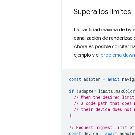
Supera los límites
La cantidad máxima de bytes
canalización de renderizaci
Ahora es posible solicitar h
ejemplo y el
problema dawn
const
adapter
=
await
navig
if
(
adapter
.
limits
.
maxColor
// When the desired limit
// a code path that does 
// their device does not 
}
// Request highest limit of
const
device
=
await
adapte