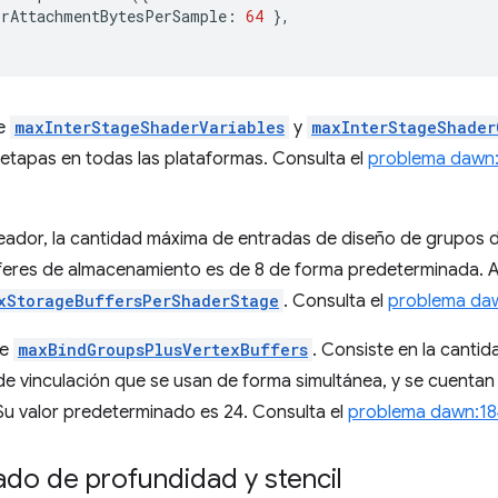
orAttachmentBytesPerSample
:
64
},
de
maxInterStageShaderVariables
y
maxInterStageShader
 etapas en todas las plataformas. Consulta el
problema dawn
ador, la cantidad máxima de entradas de diseño de grupos d
feres de almacenamiento es de 8 de forma predeterminada. Ah
xStorageBuffersPerShaderStage
. Consulta el
problema da
de
maxBindGroupsPlusVertexBuffers
. Consiste en la canti
de vinculación que se usan de forma simultánea, y se cuentan 
 Su valor predeterminado es 24. Consulta el
problema dawn:18
ado de profundidad y stencil