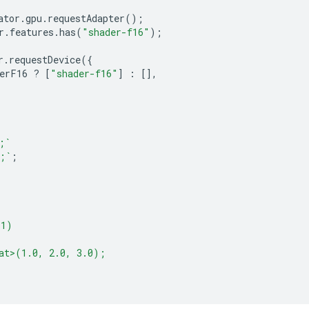
ator
.
gpu
.
requestAdapter
();
r
.
features
.
has
(
"shader-f16"
);
r
.
requestDevice
({
erF16
?
[
"shader-f16"
]
:
[],
;`
;`
;
(1)
at>(1.0, 2.0, 3.0);