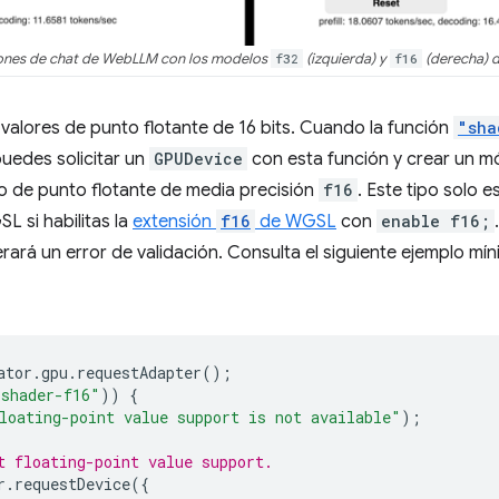
nes de chat de WebLLM con los modelos
f32
(izquierda) y
f16
(derecha) d
valores de punto flotante de 16 bits. Cuando la función
"sha
puedes solicitar un
GPUDevice
con esta función y crear un 
 de punto flotante de media precisión
f16
. Este tipo solo e
 si habilitas la
extensión
f16
de WGSL
con
enable f16;
ará un error de validación. Consulta el siguiente ejemplo mín
ator
.
gpu
.
requestAdapter
();
"shader-f16"
))
{
loating-point value support is not available"
);
t floating-point value support.
r
.
requestDevice
({