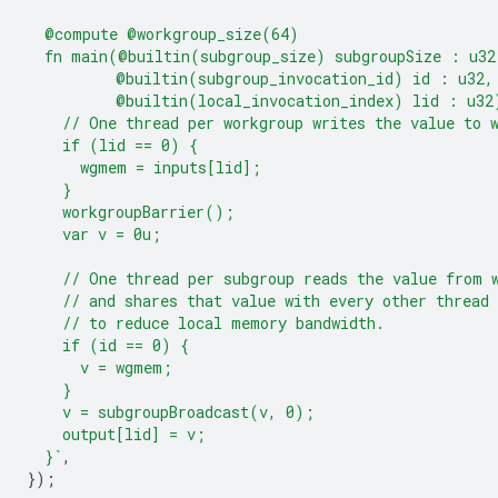
  @compute @workgroup_size(64)
  fn main(@builtin(subgroup_size) subgroupSize : u32
          @builtin(subgroup_invocation_id) id : u32,
          @builtin(local_invocation_index) lid : u32
    // One thread per workgroup writes the value to 
    if (lid == 0) {
      wgmem = inputs[lid];
    }
    workgroupBarrier();
    var v = 0u;
    // One thread per subgroup reads the value from 
    // and shares that value with every other thread 
    // to reduce local memory bandwidth.
    if (id == 0) {
      v = wgmem;
    }
    v = subgroupBroadcast(v, 0);
    output[lid] = v;
  }`
,
});