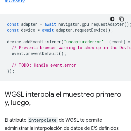
40263619
.
const
adapter
=
await
navigator
.
gpu
.
requestAdapter
()
const
device
=
await
adapter
.
requestDevice
();
device
.
addEventListener
(
"uncapturederror"
,
(
event
)
=
// Prevents browser warning to show up in the DevT
event
.
preventDefault
();
// TODO: Handle event.error
});
WGSL interpola el muestreo primero
y
,
luego
,
El atributo
interpolate
de WGSL te permite
administrar la interpolación de datos de E/S definidos