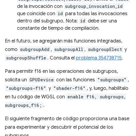
de la invocación con
subgroup_invocation_id
que coincide con
id
para todas las invocaciones
dentro del subgrupo. Nota:
id
debe ser una
constante de tiempo de compilación.
En el futuro, se agregarán más funciones integradas,
como
subgroupAdd
,
subgroupAll
,
subgroupElect
y
subgroupShuffle
. Consulta el
problema 354738715
.
Para permitir f16 en las operaciones de subgrupos,
solicita un
GPUDevice
con las funciones
"subgroups"
,
"subgroups-f16"
y
"shader-f16"
, y, luego, habilítalo
en tu código de WGSL con
enable f16, subgroups,
subgroups_f16;
.
El siguiente fragmento de código proporciona una base
para experimentar y descubrir el potencial de los
subgrupos.