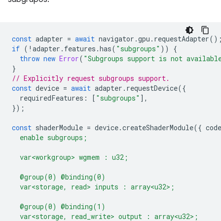
const
adapter
=
await
navigator
.
gpu
.
requestAdapter
()
if
(
!
adapter
.
features
.
has
(
"subgroups"
))
{
throw
new
Error
(
"Subgroups support is not availabl
}
// Explicitly request subgroups support.
const
device
=
await
adapter
.
requestDevice
({
requiredFeatures
:
[
"subgroups"
],
});
const
shaderModule
=
device
.
createShaderModule
({
cod
  enable subgroups;
  var<workgroup> wgmem : u32;
  @group(0) @binding(0)
  var<storage, read> inputs : array<u32>;
  @group(0) @binding(1)
  var<storage, read_write> output : array<u32>;