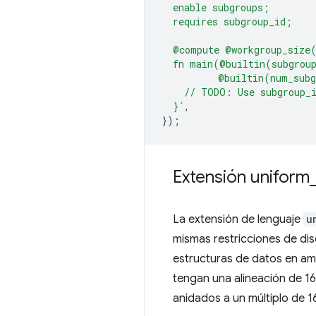
  enable subgroups;
  requires subgroup_id;
  @compute @workgroup_size
  fn main(@builtin(subgrou
          @builtin(num_sub
    // TODO: Use subgroup_i
  }`
,
});
Extensión uniform
La extensión de lenguaje
u
mismas restricciones de dis
estructuras de datos en amb
tengan una alineación de 16
anidados a un múltiplo de 1