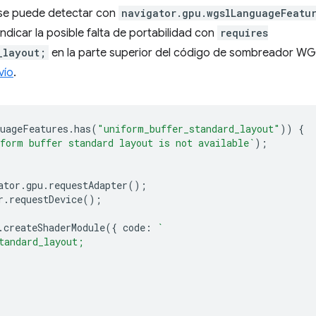
 se puede detectar con
navigator.gpu.wgslLanguageFeatu
indicar la posible falta de portabilidad con
requires
_layout;
en la parte superior del código de sombreador WGS
vío
.
uageFeatures
.
has
(
"uniform_buffer_standard_layout"
))
{
form buffer standard layout is not available`
);
ator
.
gpu
.
requestAdapter
();
r
.
requestDevice
();
.
createShaderModule
({
code
:
`
tandard_layout;