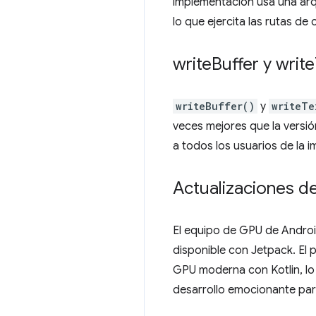
implementación usa una ar
lo que ejercita las rutas d
write
Buffer y write
writeBuffer()
y
writeTe
veces mejores que la versió
a todos los usuarios de la
Actualizaciones 
El equipo de GPU de Androi
disponible con Jetpack. El
GPU moderna con Kotlin, lo
desarrollo emocionante par