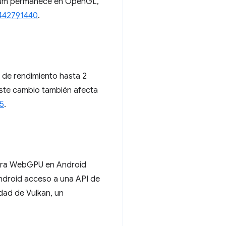
mium permanece en OpenGL,
442791440
.
 de rendimiento hasta 2
 Este cambio también afecta
5
.
para WebGPU en Android
Android acceso a una API de
dad de Vulkan, un