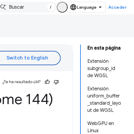
/
Acceder
En esta página
Extensión
subgroup_id
de WGSL
¿Te ha resultado útil?
Extensión
ome 144)
uniform_buffer
_standard_layo
ut de WGSL
WebGPU en
Linux