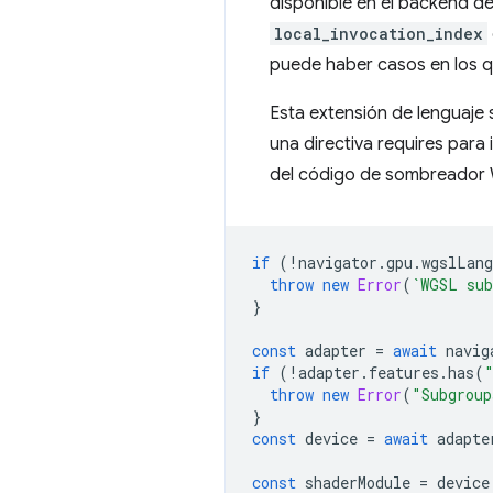
disponible en el backend de
local_invocation_index
puede haber casos en los q
Esta extensión de lenguaje
una directiva requires para 
del código de sombreador W
if
(
!
navigator
.
gpu
.
wgslLang
throw
new
Error
(
`WGSL sub
}
const
adapter
=
await
navig
if
(
!
adapter
.
features
.
has
(
throw
new
Error
(
"Subgroup
}
const
device
=
await
adapte
const
shaderModule
=
device