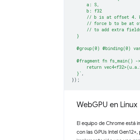
      a: S,
      b: f32
      // b is at offset 4. 
      // force b to be at o
      // to add extra field
  }
  @group(0) @binding(0) va
  @fragment fn fs_main() -
      return vec4<f32>(u.a.
  }`
,
});
Web
GPU en Linux
El equipo de Chrome está 
con las GPUs Intel Gen12+, 