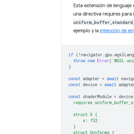
Esta extensión de lenguaje
una directiva requires para 
uniform_buffer_standard
ejemplo y la
intención de en
if
(
!
navigator
.
gpu
.
wgslLang
throw
new
Error
(
`WGSL uni
}
const
adapter
=
await
navig
const
device
=
await
adapte
const
shaderModule
=
device
  requires uniform_buffer_s
  struct S {
      x: f32
  }
  struct Uniforms {