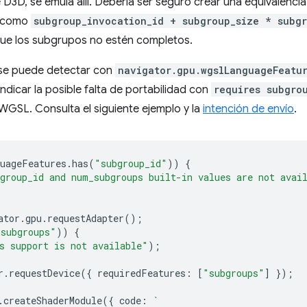
 D3D, se emula allí. Debería ser seguro crear una equivalencia
como
subgroup_invocation_id + subgroup_size * subgr
ue los subgrupos no estén completos.
 se puede detectar con
navigator.gpu.wgslLanguageFeatu
indicar la posible falta de portabilidad con
requires subgro
GSL. Consulta el siguiente ejemplo y la
intención de envío
.
uageFeatures
.
has
(
"subgroup_id"
))
{
group_id and num_subgroups built-in values are not avai
ator
.
gpu
.
requestAdapter
();
"subgroups"
))
{
s support is not available"
);
r
.
requestDevice
({
requiredFeatures
:
[
"subgroups"
]
});
.
createShaderModule
({
code
:
`