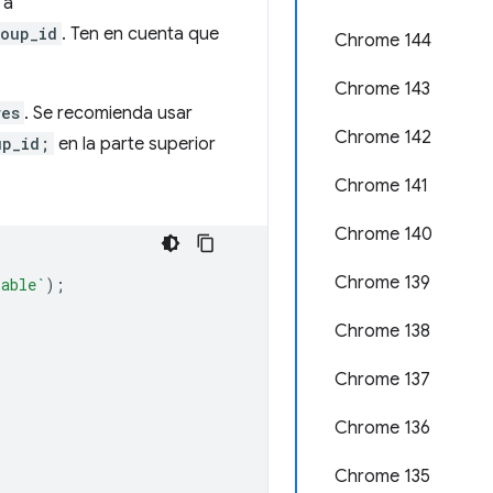
 a
oup_id
. Ten en cuenta que
Chrome 144
Chrome 143
res
. Se recomienda usar
Chrome 142
up_id;
en la parte superior
Chrome 141
Chrome 140
Chrome 139
lable`
);
Chrome 138
Chrome 137
Chrome 136
Chrome 135