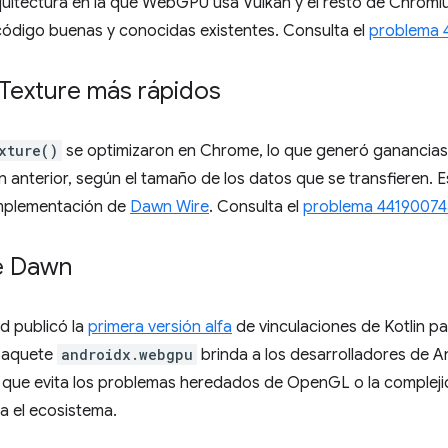
quitectura en la que WebGPU usa Vulkan y el resto de Chro
e código buenas y conocidas existentes. Consulta el
problema 
Texture más rápidos
xture()
se optimizaron en Chrome, lo que generó ganancias
n anterior, según el tamaño de los datos que se transfieren.
 implementación de
Dawn Wire
. Consulta el
problema 44190074
de Dawn
d publicó la
primera versión alfa
de vinculaciones de Kotlin 
 paquete
androidx.webgpu
brinda a los desarrolladores de 
 que evita los problemas heredados de OpenGL o la compleji
a el ecosistema.