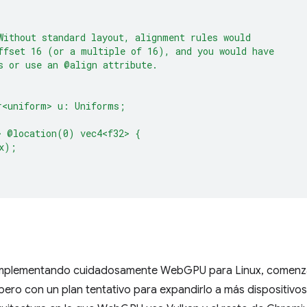
Without standard layout, alignment rules would
ffset 16 (or a multiple of 16), and you would have
s or use an @align attribute.
r<uniform> u: Uniforms;
> @location(0) vec4<f32> {
x);
implementando cuidadosamente WebGPU para Linux, comenza
pero con un plan tentativo para expandirlo a más dispositivo