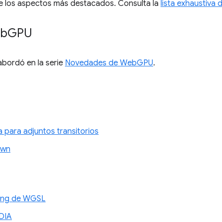
e los aspectos más destacados. Consulta la
lista exhaustiva
eb
GPU
 abordó en la serie
Novedades de WebGPU
.
a para adjuntos transitorios
awn
xing de WGSL
DIA