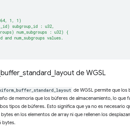
(64, 1, 1)
p_id) subgroup_id : u32,
groups) num_subgroups : u32) {
d and num_subgroups values.
_
buffer
_
standard
_
layout de WGSL
niform_buffer_standard_layout
de WGSL permite que los b
eño de memoria que los búferes de almacenamiento, lo que fa
os tipos de búferes. Esto significa que ya no es necesario q
 bytes en los elementos de array ni que rellenen los desplaza
6 bytes.