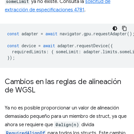
someLimit
ya no existe. Consulta la
solicitud de
extracción de especificaciones 4781
.
const
adapter
=
await
navigator
.
gpu
.
requestAdapter
()
const
device
=
await
adapter
.
requestDevice
({
requiredLimits
:
{
someLimit
:
adapter
.
limits
.
someL
});
Cambios en las reglas de alineación
de WGSL
Ya no es posible proporcionar un valor de alineación
demasiado pequeño para un miembro de struct, ya que
ahora se requiere que
@align(n)
divida
RequiredAlignOf
para todos los structs. Este cambio