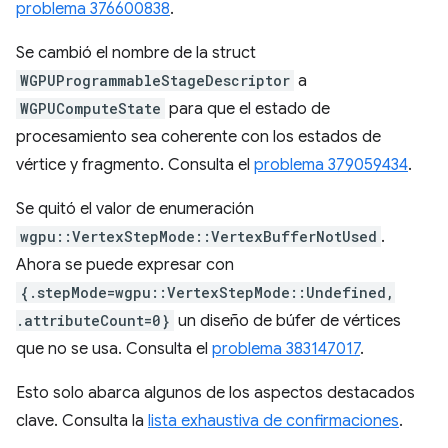
problema 376600838
.
Se cambió el nombre de la struct
WGPUProgrammableStageDescriptor
a
WGPUComputeState
para que el estado de
procesamiento sea coherente con los estados de
vértice y fragmento. Consulta el
problema 379059434
.
Se quitó el valor de enumeración
wgpu::VertexStepMode::VertexBufferNotUsed
.
Ahora se puede expresar con
{.stepMode=wgpu::VertexStepMode::Undefined,
.attributeCount=0}
un diseño de búfer de vértices
que no se usa. Consulta el
problema 383147017
.
Esto solo abarca algunos de los aspectos destacados
clave. Consulta la
lista exhaustiva de confirmaciones
.