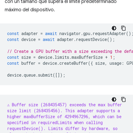
con un tamaño que supera el límite predeterminado
máximo del dispositivo.
const
adapter
=
await
navigator
.
gpu
.
requestAdapter
()
const
device
=
await
adapter
.
requestDevice
();
// Create a GPU buffer with a size exceeding the def
const
size
=
device
.
limits
.
maxBufferSize
+
1
;
const
buffer
=
device
.
createBuffer
({
size
,
usage
:
GP
device
.
queue
.
submit
([]);
⚠️ Buffer size (268435457) exceeds the max buffer
size limit (268435456). This adapter supports a
higher maxBufferSize of 4294967296, which can be
specified in requiredLimits when calling
requestDevice(). Limits differ by hardware, so