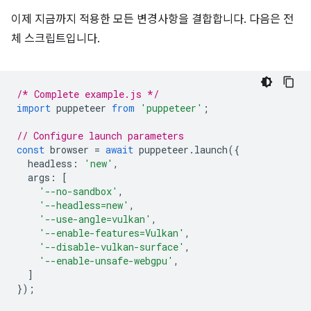
이제 지금까지 적용한 모든 변경사항을 결합합니다. 다음은 전
체 스크립트입니다.
/* Complete example.js */
import
puppeteer
from
'puppeteer'
;
// Configure launch parameters
const
browser
=
await
puppeteer
.
launch
({
headless
:
'new'
,
args
:
[
'--no-sandbox'
,
'--headless=new'
,
'--use-angle=vulkan'
,
'--enable-features=Vulkan'
,
'--disable-vulkan-surface'
,
'--enable-unsafe-webgpu'
,
]
});