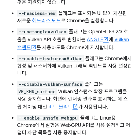
것은 지원되지 않습니다.
--headless=new
플래그는 표시되는 UI 없이 개선된
새로운
헤드리스 모드
로 Chrome을 실행합니다.
--use-angle=vulkan
플래그는 OpenGL ES 2/3 호
출을 Vulkan API 호출로 변환하는
ANGLE
에
Vulkan
백엔드
를 사용하도록 Chrome에 지시합니다.
--enable-features=Vulkan
플래그는 Chrome에서
합성 및 래스터화에 Vulkan 그래픽 백엔드를 사용 설정합
니다.
--disable-vulkan-surface
플래그는
VK_KHR_surface
Vulkan 인스턴스 확장 프로그램을
사용 중지합니다. 화면에 렌더링 결과를 표시하는 데 스
왑 체이닝 대신
비트 블리트
가 사용됩니다.
--enable-unsafe-webgpu
플래그는 Linux용
Chrome에서 실험용 WebGPU API를 사용 설정하고 어
댑터 차단 목록을 사용 중지합니다.