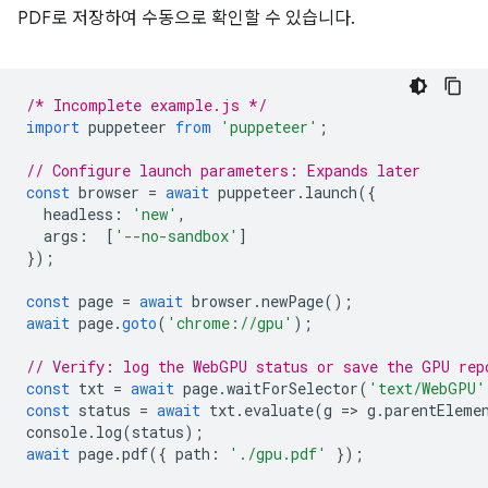
PDF로 저장하여 수동으로 확인할 수 있습니다.
/* Incomplete example.js */
import
puppeteer
from
'puppeteer'
;
// Configure launch parameters: Expands later
const
browser
=
await
puppeteer
.
launch
({
headless
:
'new'
,
args
:
[
'--no-sandbox'
]
});
const
page
=
await
browser
.
newPage
();
await
page
.
goto
(
'chrome://gpu'
);
// Verify: log the WebGPU status or save the GPU rep
const
txt
=
await
page
.
waitForSelector
(
'text/WebGPU'
const
status
=
await
txt
.
evaluate
(
g
=
>
g
.
parentEleme
console
.
log
(
status
);
await
page
.
pdf
({
path
:
'./gpu.pdf'
});