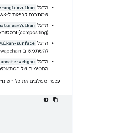
הדגל
e-angle=vulkan
שמתרגם קריאות ל-OpenGL ES 2/3 לקריאות ל-Vulkan API.
הדגל
eatures=Vulkan
(compositing) ורסטורציה (rasterization) ב-Chrome.
הדגל
vulkan-surface
להשתמש ב-swapchain, נעשה שימוש ב-
הדגל
-unsafe-webgpu
החסימות של המתאמים
עכשיו משלבים את כל השינויי