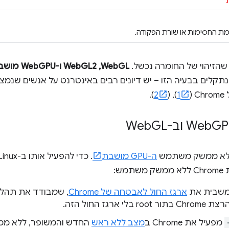
שהזיהוי של החומרה נכשל.
WebGL,‏ L2
שנתקלים בבעיה הזו – יש דיונים רבים באינטרנט על אנשים שנמצ
(
1
),‏ (
2
).
וב-Web
GL
ה-GPU מושבת
ש:
שבית את
ארגז החול לאבטחה של Chrome
, שמבודד את תהל
גז החול הזה.
מפעיל את Chrome ב
מצב ללא ראש
החדש והמשופר, ללא ממ