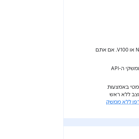
של Google Colab מבוססת-Linux שמחוברת ל-GPU מסוג NVIDIA T4 או V100. אם אתם
, שמביא את השיפורים של ממשקי ה-API
פרוגרמטי באמצעות
את Chrome באופן אוטומטי במצב ללא ראש
פן ללא ממשק