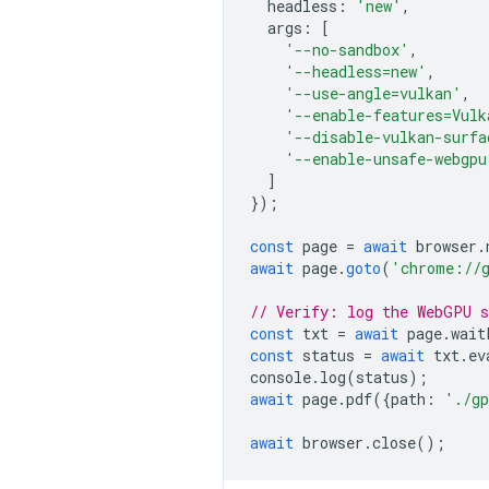
headless
:
'new'
,
args
:
[
'--no-sandbox'
,
'--headless=new'
,
'--use-angle=vulkan'
,
'--enable-features=Vulk
'--disable-vulkan-surfa
'--enable-unsafe-webgpu
]
});
const
page
=
await
browser
.
await
page
.
goto
(
'chrome://
// Verify: log the WebGPU 
const
txt
=
await
page
.
wait
const
status
=
await
txt
.
ev
console
.
log
(
status
);
await
page
.
pdf
({
path
:
'./gp
await
browser
.
close
();