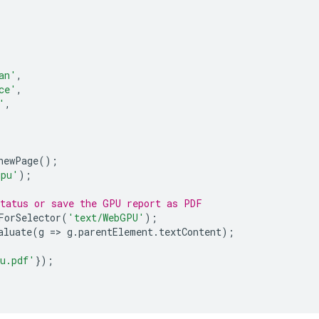
an'
,
ce'
,
'
,
newPage
();
gpu'
);
status or save the GPU report as PDF
ForSelector
(
'text/WebGPU'
);
aluate
(
g
=
>
g
.
parentElement
.
textContent
);
u.pdf'
});