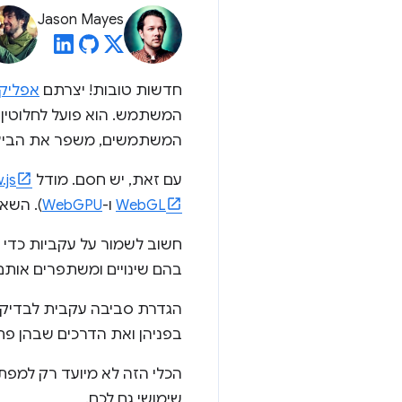
Jason Mayes
חדשות טובות! יצרתם
אפליקציית AI
המשתמש. הוא פועל לחלוטין
המשתמשים, משפר את הביצוע
עם זאת, יש חסם. מודל
.js
WebGL
ו-
WebGPU
). השא
חשוב לשמור על עקביות כדי ש
בהם שינויים ומשתפרים אות
בפניהן ואת הדרכים שבהן פתר
שימושי גם לכם.