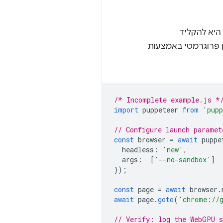
 פרוגרמטי באמצעות
/* Incomplete example.js *
import
puppeteer
from
'pupp
// Configure launch paramet
const
browser
=
await
puppe
headless
:
'new'
,
args
:
[
'--no-sandbox'
]
});
const
page
=
await
browser
.
await
page
.
goto
(
'chrome://
// Verify: log the WebGPU 