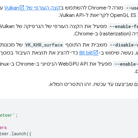
--us
מורה ל-Chrome להשתמש ב
קצה העורפי של Vulkan
עב
--enable-f
--disable-
משבית את התוסף
VK_KHR_surface
Bit blit
כדי להציג את תוצאת העיבוד במסך.
--enable
.
ם שביצענו עד עכשיו. זהו התסריט המלא.
eteer'
;
ers
teer
.
launch
({