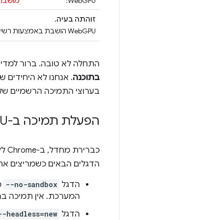
WebGPU:
מושבת
זוהתה בעיה.
WebGPU הושבת באמצעות רשימת החסימות או שורת הפקודה.
התחלה לא טובה. ברור למדי 
בתוכנה
. אנחנו לא היחידים 
בערוצי התמיכה הרשמיים של Chrome‏ 
הפעלת תמיכה ב-Web
GPU 
כברירת מחדל, ב-Chrome ללא ממשק משתמש
הדגלים הבאים כשמריצים את Chrome ללא ממשק משתמ
הדגל
--no-sandbox
מ
המערכת. אין תמיכה בהרצת Chrome בתור root בלי אר
הדגל
--headless=new