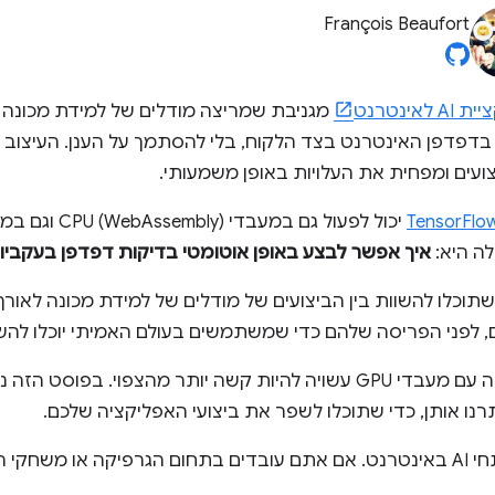
François Beaufort
 לאינטרנט
מגניבת שמריצה מודלים של למידת מכונה 
 בדפדפן האינטרנט בצד הלקוח, בלי להסתמך על הענן. העיצו
ים ומפחית את העלויות באופן משמעותי.
TensorFlow
יכול לפעול גם במעבדי CPU (WebAssembly) וגם במעבדי GPU חזקים יותר (דרך
לה היא:
איך אפשר לבצע באופן אוטומטי בדיקות דפדפן בעקבי
תוכלו להשוות בין הביצועים של מודלים של למידת מכונה לאורך
ם, לפני הפריסה שלהם כדי שמשתמשים בעולם האמיתי יוכלו ל
הגדרת סביבה עקבית לבדיקה עם מעבדי GPU עשויה להיות קשה יותר מהצפו
נו אותן, כדי שתוכלו לשפר את ביצועי האפליקציה שלכם.
הכלי הזה לא מיועד רק למפתחי AI באינטרנט. אם אתם עובדים בתחום הגרפיקה א