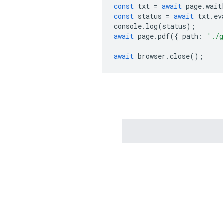
const
txt
=
await
page
.
wait
const
status
=
await
txt
.
ev
console
.
log
(
status
);
await
page
.
pdf
({
path
:
'./g
await
browser
.
close
();