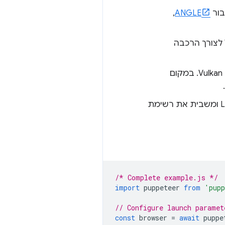
ור
ANGLE
,
מפעיל את הקצה העורפי של הגרפיקה של Vulkan לצורך הרכבה
של מכונות Vulkan. במקום
מפעיל את WebGPU API הניסיוני ב-Chrome ב-Linux ומשבית את רשימת
/* Complete example.js */
import
puppeteer
from
'pupp
// Configure launch paramet
const
browser
=
await
puppe