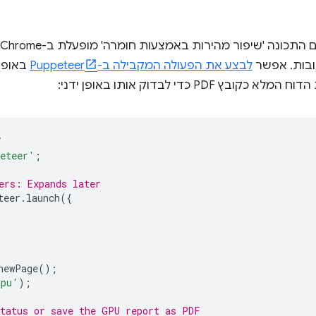
ה 'שיפור מהירות באמצעות חומרה' מופעלת ב-Chrome היא להקליד
בות. אפשר
לבצע את הפעולה המקבילה ב-Puppeteer
באופן
קובץ PDF כדי לבדוק אותו באופן ידני:
/
eteer'
;
ers: Expands later
teer
.
launch
({
newPage
();
gpu'
);
status or save the GPU report as PDF