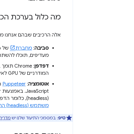
מה כלול בערכת הכלי
אלה הרכיבים שבהם אנחנו מ
סביבה
:
מחברת
מעדיפים, תוכלו להשתמש בפלטפו
דפדפן
: Chrome תומך ב-
המודרניים של GPU לאינטרנט.
אוטומציה
:
Puppeteer
(headless), כלומר הדפדפן פועל ללא ממשק גלוי בשרת. אנחנו משתמשים ב
משתמש (headless) החדש
טיפ
: במסמכי התיעוד שלנו יש
מדריך