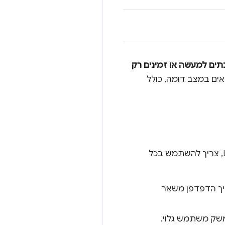
WebG ו-WebGPU מושבתים למעשה או זמינים רק
אים במצב דומה, כולל
. כדי להפעיל אותו ב-Linux, צריך להשתמש בכל
יך הדפדפן משאר
שק משתמש גלוי.