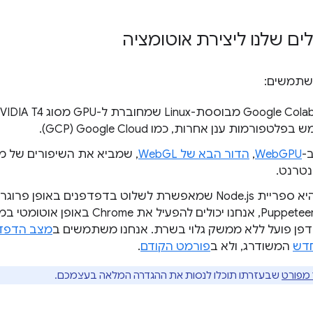
ם שלנו ליצירת אוטומציה
שתמשים:
רמות ענן אחרות, כמו Google Cloud‏ (GCP).
WebGPU
,
הדור הבא של WebGL
היא ספריית Node.js שמאפשרת לשלוט בדפדפנים באופן 
JavaScript. באמצעות Puppeteer, אנחנו יכולים להפעיל 
מצב הדפד
המשודרג, ולא ב
פורמט הקודם
.
 מפורט
שבעזרתו תוכלו לנסות את ההגדרה המלאה בעצמכם.