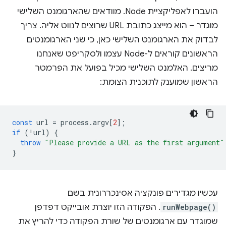
הועברו לאפליקציית Node. מוודאים שהארגומנט השלישי
מוגדר – הוא מייצג כתובת URL שרוצים לנווט אליה. צריך
לבדוק את הארגומנט השלישי כאן, כי שני הארגומנטים
הראשונים קוראים ל-Node עצמו ולסקריפט שאנחנו
מריצים. האלמנט השלישי מכיל בפועל את הפרמטר
הראשון שמוענק לתוכנית הצומת:
const
url
=
process
.
argv
[
2
];
if
(
!
url
)
{
throw
"Please provide a URL as the first argument"
}
עכשיו מגדירים פונקציה אסינכררונית בשם
runWebpage()
. הפקודה הזו יוצרת אובייקט דפדפן
שמוגדר עם ארגומנטים של שורת הפקודה כדי להריץ את