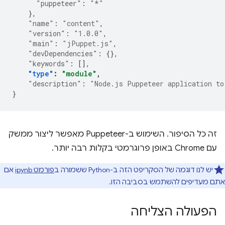
"puppeteer"
:
"*"
},
"name"
:
"content"
,
"version"
:
"1.0.0"
,
"main"
:
"jPuppet.js"
,
"devDependencies"
:
{},
"keywords"
:
[],
"type"
:
"module"
,
"description"
:
"Node.js Puppeteer application to
}
זה כל הסיפור. השימוש ב-Puppeteer מאפשר ליצור ממשק
עם Chrome באופן פרוגרמטי בקלות רבה יותר.
יש לנו דוגמה של הסקריפט הזה ב-Python ששמורה ב
פורמט ipynb
אם
אתם מעדיפים להשתמש בסביבה הזו.
הפעולה הצליחה