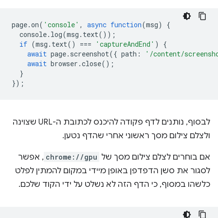
page
.
on
(
'console'
,
async
function
(
msg
)
{
console
.
log
(
msg
.
text
());
if
(
msg
.
text
()
===
'captureAndEnd'
)
{
await
page
.
screenshot
({
path
:
'/content/screensh
await
browser
.
close
();
}
});
לבסוף, נותנים לדף פקודה להיכנס לכתובת ה-URL שצוינה
ולצלם צילום מסך ראשוני אחרי שהדף נטען.
אם בוחרים לצלם צילום מסך של
chrome://gpu
, אפשר
לסגור את סשן הדפדפן באופן מיידי במקום להמתין לפלט
כלשהו במסוף, כי הדף הזה לא נשלט על ידי הקוד שלכם.