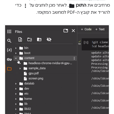
מרחיבים את
התוכן
folder
. לאחר מכן לוחצים על
more_vert
כדי
להוריד את קובץ ה-PDF למחשב המקומי.