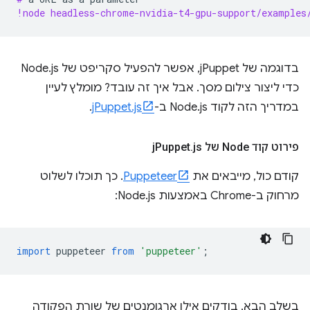
!node headless-chrome-nvidia-t4-gpu-support/examples
בדוגמה של jPuppet, אפשר להפעיל סקריפט של Node.js
כדי ליצור צילום מסך. אבל איך זה עובד? מומלץ לעיין
במדריך הזה לקוד Node.js ב-
jPuppet.js
.
פירוט קוד Node של j
js
.
Puppet
קודם כול, מייבאים את
Puppeteer
. כך תוכלו לשלוט
מרחוק ב-Chrome באמצעות Node.js:
import
puppeteer
from
'puppeteer'
;
בשלב הבא, בודקים אילו ארגומנטים של שורת הפקודה