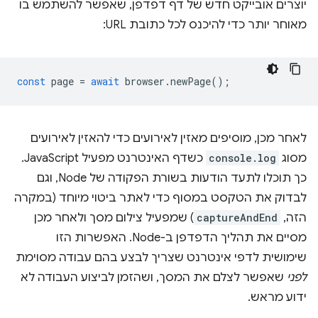
יוצרים אובייקט חדש של דף דפדפן, שאפשר להשתמש בו
מאוחר יותר כדי להיכנס לכל כתובת URL:
const
page
=
await
browser
.
newPage
();
לאחר מכן, מוסיפים מאזין לאירועים כדי להאזין לאירועים
מסוג
console.log
כשדף האינטרנט מפעיל JavaScript.
כך תוכלו לתעד הודעות בשורת הפקודה של Node, וגם
לבדוק את הטקסט במסוף כדי לאתר ביטוי מיוחד (במקרה
הזה,
captureAndEnd
) שמפעיל צילום מסך ולאחר מכן
מסיים את תהליך הדפדפן ב-Node. האפשרות הזו
שימושית לדפי אינטרנט שצריך לבצע בהם עבודה מסוימת
לפני
שאפשר לצלם את המסך, ושהזמן לביצוע העבודה לא
ידוע מראש.