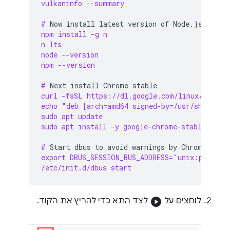
vulkaninfo --summary
# 
Now
install
latest
version
of
npm install -g n
n lts
node --version
npm --version
# 
Next
install
Chrome
curl -fsSL https://dl.google.com/linux/linux_
echo "deb [arch=amd64 signed-by=/usr/share/ke
sudo apt update
sudo apt install -y google-chrome-stable
# 
Start
dbus
to
avoid
warnings
by
Chrome
export DBUS_SESSION_BUS_ADDRESS="unix:path=/v
/etc/init.d/dbus start
לוחצים על
play_circle
לצד התא כדי להריץ את הקוד.