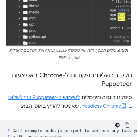
איור 6
: צילום המסך הזה של ממשק Colab מראה את השלבים להורדת
קובץ ה-PDF.
חלק ב': שליחת פקודות ל-Chrome באמצעות
Puppeteer
סיפקנו דוגמה מינימלית
לשימוש ב-Puppeteer כדי לשלוט
ב-Headless Chrome
, שאפשר להריץ באופן הבא:
# 
Call
example
node.js
project
to
perform
any
task
y
# 
a
URL
as
a