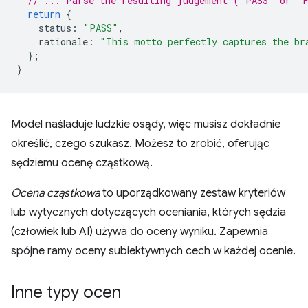
// ... Parse the resulting judgement ("PASS" or "
return
{
status
:
"PASS"
,
rationale
:
"This motto perfectly captures the br
};
}
Model naśladuje ludzkie osądy, więc musisz dokładnie
określić, czego szukasz. Możesz to zrobić, oferując
sędziemu ocenę cząstkową.
Ocena cząstkowa
to uporządkowany zestaw kryteriów
lub wytycznych dotyczących oceniania, których sędzia
(człowiek lub AI) używa do oceny wyniku. Zapewnia
spójne ramy oceny subiektywnych cech w każdej ocenie.
Inne typy ocen