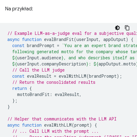
Na przykład:
// Example LLM-as-a-judge eval for a subjective qual
async
function
evalBrandFit
(
userInput
,
appOutput
)
{
const
brandPrompt
=
`You are an expert brand strat
  following generated motto for the company whose ta
${
userInput
.
audience
}
, and who describes itself as
${
userInput
.
companyDescription
}
: 
${
appOutput
.
motto
// Call the LLM judge
const
evalResult
=
evalWithLLM
(
brandPrompt
);
// Return the consolidated results
return
{
mottoBrandFit
:
evalResult
,
};
}
// Helper that communicates with the LLM API
async
function
evalWithLLM
(
prompt
)
{
// ... Call LLM with the prompt ...