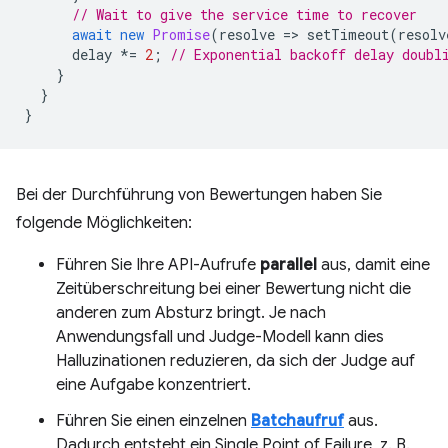
// Wait to give the service time to recover
await
new
Promise
(
resolve
=
>
setTimeout
(
resolv
delay
*=
2
;
// Exponential backoff delay doubl
}
}
}
Bei der Durchführung von Bewertungen haben Sie
folgende Möglichkeiten:
Führen Sie Ihre API-Aufrufe
parallel
aus, damit eine
Zeitüberschreitung bei einer Bewertung nicht die
anderen zum Absturz bringt. Je nach
Anwendungsfall und Judge-Modell kann dies
Halluzinationen reduzieren, da sich der Judge auf
eine Aufgabe konzentriert.
Führen Sie einen einzelnen
Batchaufruf
aus.
Dadurch entsteht ein Single Point of Failure, z. B.