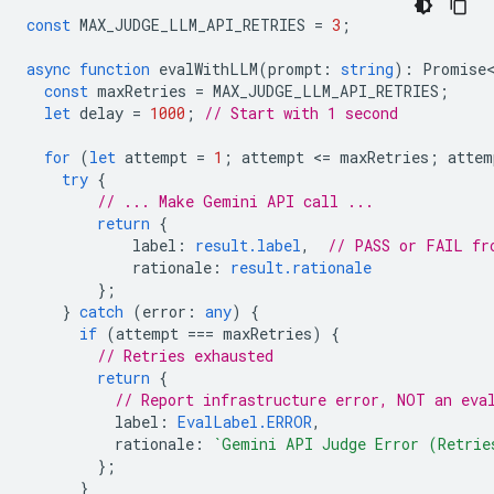
const
MAX_JUDGE_LLM_API_RETRIES
=
3
;
async
function
evalWithLLM
(
prompt
:
string
)
:
Promise<
const
maxRetries
=
MAX_JUDGE_LLM_API_RETRIES
;
let
delay
=
1000
;
// Start with 1 second
for
(
let
attempt
=
1
;
attempt
<
=
maxRetries
;
attem
try
{
// ... Make Gemini API call ...
return
{
label
:
result.label
,
// PASS or FAIL fr
rationale
:
result.rationale
};
}
catch
(
error
:
any
)
{
if
(
attempt
===
maxRetries
)
{
// Retries exhausted
return
{
// Report infrastructure error, NOT an eva
label
:
EvalLabel.ERROR
,
rationale
:
`Gemini API Judge Error (Retrie
};
}