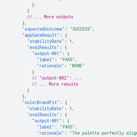
}
}
// ... More outputs
},
"expectedOutcome"
:
"SUCCESS"
,
"appGateResult"
:
{
"stabilityRate"
:
1
,
"evalResults"
:
{
"output-001"
:
{
"label"
:
"PASS"
,
"rationale"
:
"NONE"
}
// "output-002": ...
// ... More results
}
},
"colorBrandFit"
:
{
"stabilityRate"
:
1
,
"evalResults"
:
{
"output-001"
:
{
"label"
:
"PASS"
,
"rationale"
:
"The palette perfectly alig