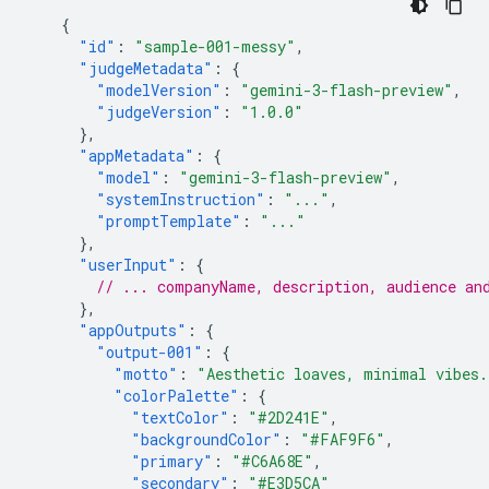
{
"id"
:
"sample-001-messy"
,
"judgeMetadata"
:
{
"modelVersion"
:
"gemini-3-flash-preview"
,
"judgeVersion"
:
"1.0.0"
},
"appMetadata"
:
{
"model"
:
"gemini-3-flash-preview"
,
"systemInstruction"
:
"..."
,
"promptTemplate"
:
"..."
},
"userInput"
:
{
// ... companyName, description, audience an
},
"appOutputs"
:
{
"output-001"
:
{
"motto"
:
"Aesthetic loaves, minimal vibes.
"colorPalette"
:
{
"textColor"
:
"#2D241E"
,
"backgroundColor"
:
"#FAF9F6"
,
"primary"
:
"#C6A68E"
,
"secondary"
:
"#E3D5CA"