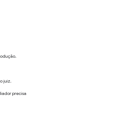
rodução.
 juiz.
iador precisa