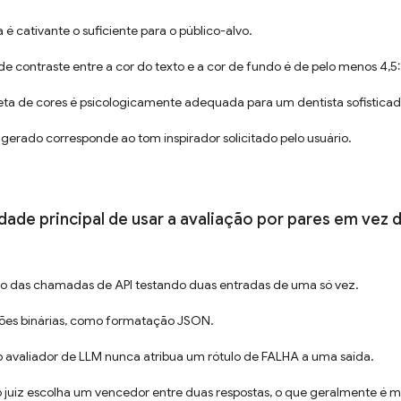
 é cativante o suficiente para o público-alvo.
 de contraste entre a cor do texto e a cor de fundo é de pelo menos 4,5:
leta de cores é psicologicamente adequada para um dentista sofisticad
a gerado corresponde ao tom inspirador solicitado pelo usuário.
lidade principal de usar a avaliação por pares em vez 
sto das chamadas de API testando duas entradas de uma só vez.
ições binárias, como formatação JSON.
o avaliador de LLM nunca atribua um rótulo de FALHA a uma saída.
o juiz escolha um vencedor entre duas respostas, o que geralmente é m