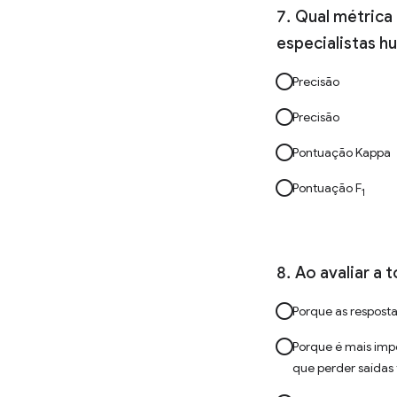
Qual métrica 
especialistas h
Precisão
Precisão
Pontuação Kappa
Pontuação F
1
Ao avaliar a 
Porque as resposta
Porque é mais impo
que perder saídas 