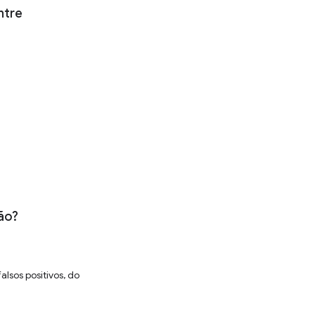
ntre
são?
lsos positivos, do