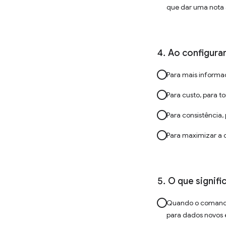
que dar uma nota 
Ao configura
Para mais informaç
Para custo, para t
Para consistência
Para maximizar a cr
O que signifi
Quando o comando 
para dados novos e