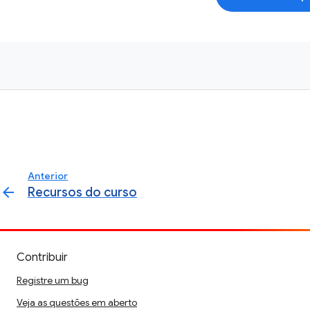
Anterior
arrow_back
Recursos do curso
Contribuir
Registre um bug
Veja as questões em aberto