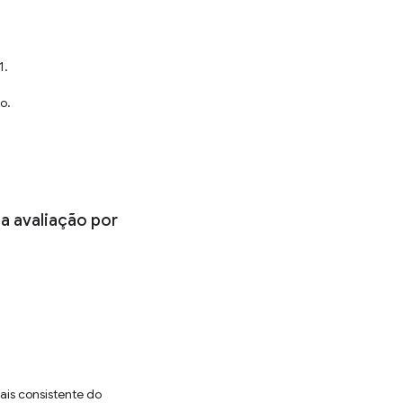
1.
o.
da avaliação por
ais consistente do