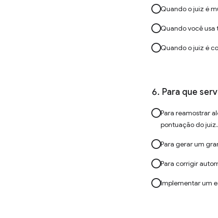
Quando o juiz é m
Quando você usa t
Quando o juiz é c
Para que serv
Para reamostrar al
pontuação do juiz.
Para gerar um gra
Para corrigir auto
Implementar um es