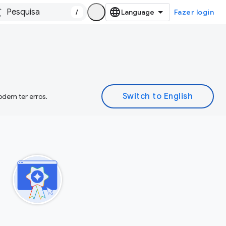
/
Fazer login
odem ter erros.