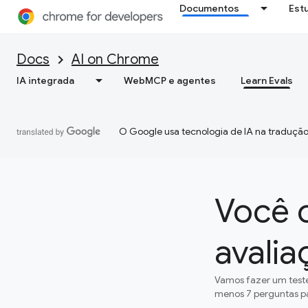
Documentos
Est
Docs
AI on Chrome
IA integrada
WebMCP e agentes
Learn Evals
O Google usa tecnologia de IA na tradução
Você 
avalia
Vamos fazer um teste
menos 7 perguntas pa