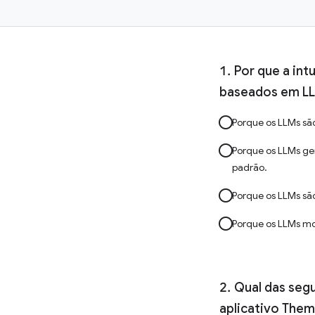
Por que a int
baseados em L
Porque os LLMs são
Porque os LLMs ge
padrão.
Porque os LLMs sã
Porque os LLMs mo
Qual das seg
aplicativo Them