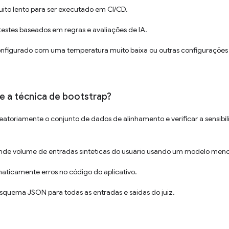
uito lento para ser executado em CI/CD.
estes baseados em regras e avaliações de IA.
onfigurado com uma temperatura muito baixa ou outras configurações 
e a técnica de bootstrap?
eatoriamente o conjunto de dados de alinhamento e verificar a sensibi
nde volume de entradas sintéticas do usuário usando um modelo meno
maticamente erros no código do aplicativo.
quema JSON para todas as entradas e saídas do juiz.