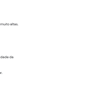
muito altas.
lidade da
r.