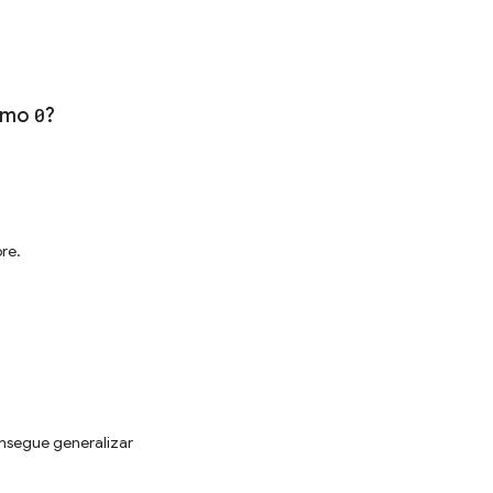
como
0
?
re.
nsegue generalizar