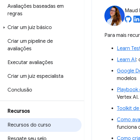
Avaliações baseadas em
Maud 
regras
Criar um juiz básico
Para mais recu
Criar um pipeline de
Learn Tes
avaliações
Learn AI
:
Executar avaliações
Google D
Criar um juiz especialista
modelos
Playbook 
Conclusão
Vertex AI.
Toolkit de
Recursos
Como aval
Recursos do curso
funciona 
Como cria
Resgate seu selo