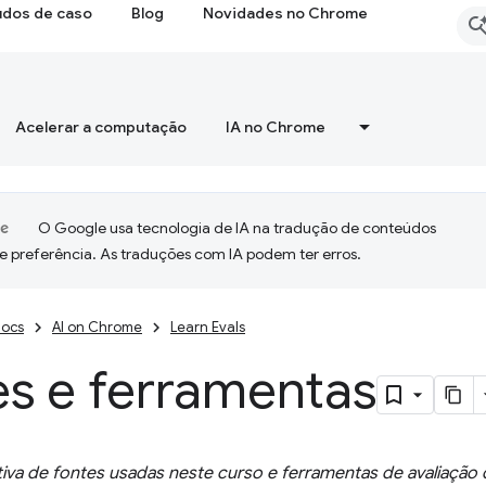
udos de caso
Blog
Novidades no Chrome
Acelerar a computação
IA no Chrome
O Google usa tecnologia de IA na tradução de conteúdos
e preferência. As traduções com IA podem ter erros.
ocs
AI on Chrome
Learn Evals
es e ferramentas
tiva de fontes usadas neste curso e ferramentas de avaliaçã