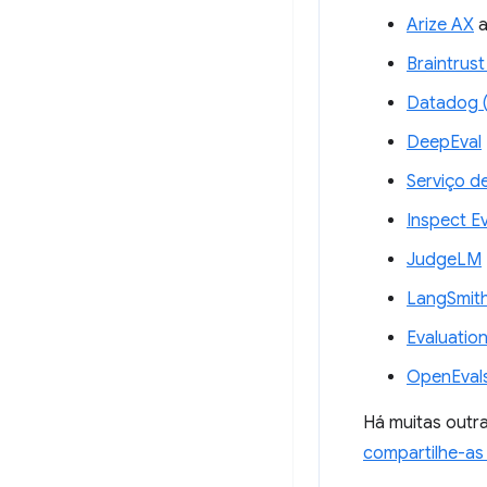
Arize AX
a
Braintrust 
Datadog (l
DeepEval
Serviço d
Inspect Ev
JudgeLM
LangSmit
Evaluation
OpenEval
Há muitas outra
compartilhe-a