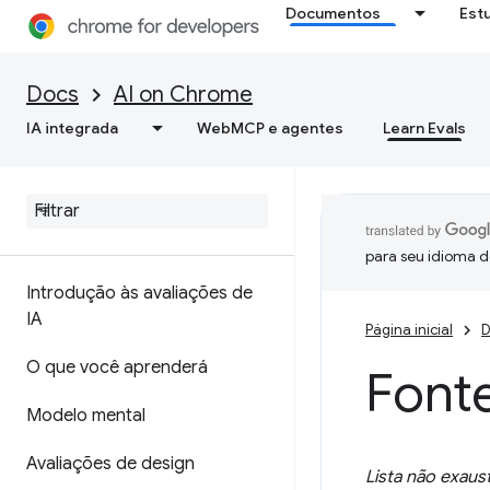
Documentos
Est
Docs
AI on Chrome
IA integrada
WebMCP e agentes
Learn Evals
para seu idioma d
Introdução às avaliações de
IA
Página inicial
D
O que você aprenderá
Font
Modelo mental
Avaliações de design
Lista não exaus