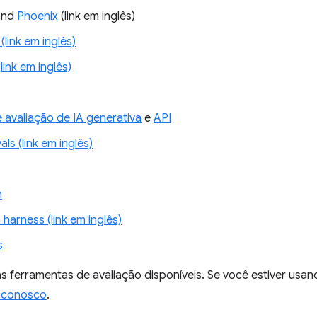
nd
Phoenix
(link em inglês)
(link em inglês)
ink em inglês)
e avaliação de IA generativa
e
API
als (link em inglês)
h
 harness (link em inglês)
s
s ferramentas de avaliação disponíveis. Se você estiver usa
s conosco
.