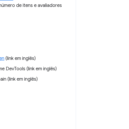
úmero de itens e avaliadores
en
(link em inglês)
e DevTools (link em inglês)
n (link em inglês)