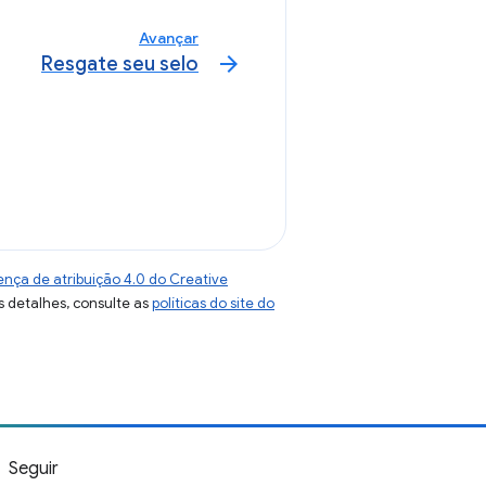
Avançar
arrow_forward
Resgate seu selo
ença de atribuição 4.0 do Creative
s detalhes, consulte as
políticas do site do
Seguir