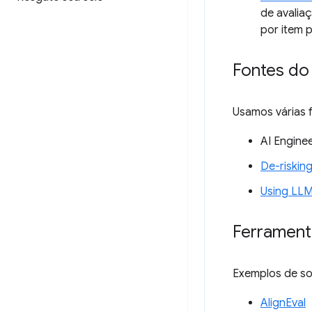
de avalia
por item 
Fontes do
Usamos várias f
AI Engine
De-riskin
Using LLM
Ferrament
Exemplos de so
AlignEval