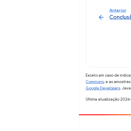
Anterior
arrow_back
Conclus
Exceto em caso de indica
Commons
, e as amostra
Google Developers
. Java
Última atualização 2026
Contribuir