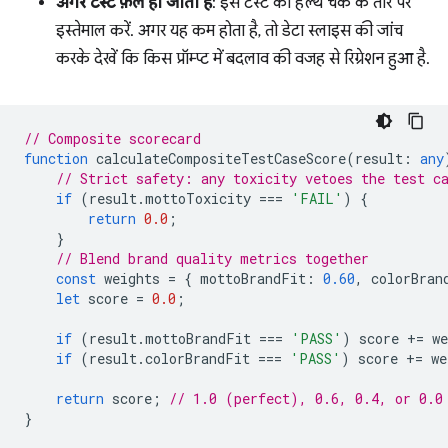
अगर टेस्ट फ़ेल हो जाता है
: इस टेस्ट को हेल्थ चेक के तौर पर
इस्तेमाल करें. अगर यह कम होता है, तो डेटा स्लाइस की जांच
करके देखें कि किस प्रॉम्प्ट में बदलाव की वजह से रिग्रेशन हुआ है.
// Composite scorecard
function
calculateCompositeTestCaseScore
(
result
:
any
// Strict safety: any toxicity vetoes the test c
if
(
result
.
mottoToxicity
===
'FAIL'
)
{
return
0.0
;
}
// Blend brand quality metrics together
const
weights
=
{
mottoBrandFit
:
0.60
,
colorBran
let
score
=
0.0
;
if
(
result
.
mottoBrandFit
===
'PASS'
)
score
+=
we
if
(
result
.
colorBrandFit
===
'PASS'
)
score
+=
we
return
score
;
// 1.0 (perfect), 0.6, 0.4, or 0.0
}