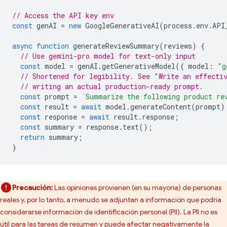
// Access the API key env
const
genAI
=
new
GoogleGenerativeAI
(
process
.
env
.
API
async
function
generateReviewSummary
(
reviews
)
{
// Use gemini-pro model for text-only input
const
model
=
genAI
.
getGenerativeModel
({
model
:
"g
// Shortened for legibility. See "Write an effecti
// writing an actual production-ready prompt.
const
prompt
=
`Summarize the following product re
const
result
=
await
model
.
generateContent
(
prompt
)
const
response
=
await
result
.
response
;
const
summary
=
response
.
text
();
return
summary
;
}
Precaución:
Las opiniones provienen (en su mayoría) de personas
reales y, por lo tanto, a menudo se adjuntan a información que podría
considerarse información de identificación personal (PII). La PII no es
útil para las tareas de resumen y puede afectar negativamente la