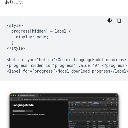
あります。
<style>

  progress[hidden] ~ label {

    display: none;

  }

</style>

<button type="button">Create LanguageModel session</b
<progress hidden id="progress" value="0"></progress>
