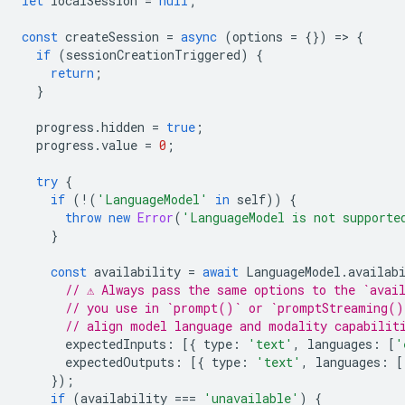
let
localSession
=
null
;
const
createSession
=
async
(
options
=
{})
=
>
{
if
(
sessionCreationTriggered
)
{
return
;
}
progress
.
hidden
=
true
;
progress
.
value
=
0
;
try
{
if
(
!
(
'LanguageModel'
in
self
))
{
throw
new
Error
(
'LanguageModel is not supporte
}
const
availability
=
await
LanguageModel
.
availab
// ⚠️ Always pass the same options to the `avai
// you use in `prompt()` or `promptStreaming()
// align model language and modality capabilit
expectedInputs
:
[{
type
:
'text'
,
languages
:
[
'
expectedOutputs
:
[{
type
:
'text'
,
languages
:
[
});
if
(
availability
===
'unavailable'
)
{