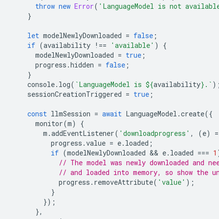
throw
new
Error
(
'LanguageModel is not availabl
}
let
modelNewlyDownloaded
=
false
;
if
(
availability
!==
'available'
)
{
modelNewlyDownloaded
=
true
;
progress
.
hidden
=
false
;
}
console
.
log
(
`LanguageModel is 
${
availability
}
.`
)
sessionCreationTriggered
=
true
;
const
llmSession
=
await
LanguageModel
.
create
({
monitor
(
m
)
{
m
.
addEventListener
(
'downloadprogress'
,
(
e
)
=
progress
.
value
=
e
.
loaded
;
if
(
modelNewlyDownloaded
 && 
e
.
loaded
===
1
// The model was newly downloaded and ne
// and loaded into memory, so show the u
progress
.
removeAttribute
(
'value'
);
}
});
},