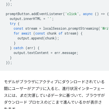
});
promptButton
.
addEventListener
(
'click'
,
async
()
=
>
{
output
.
innerHTML
=
''
;
try
{
const
stream
=
localSession
.
promptStreaming
(
'Wri
for
await
(
const
chunk
of
stream
)
{
output
.
append
(
chunk
);
}
}
catch
(
err
)
{
output
.
textContent
=
err
.
message
;
}
});
モデルがブラウザにアクティブにダウンロードされている
間にユーザーがアプリに入ると、進行状況インターフェー
スには、
まだ欠落している
データに基づいて、ブラウザが
ダウンロード プロセスのどこまで進んでいるかが表示さ