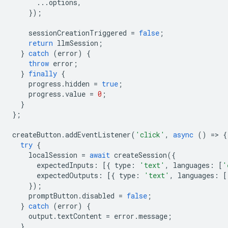
...
options
,
});
sessionCreationTriggered
=
false
;
return
llmSession
;
}
catch
(
error
)
{
throw
error
;
}
finally
{
progress
.
hidden
=
true
;
progress
.
value
=
0
;
}
};
createButton
.
addEventListener
(
'click'
,
async
()
=
>
{
try
{
localSession
=
await
createSession
({
expectedInputs
:
[{
type
:
'text'
,
languages
:
[
'
expectedOutputs
:
[{
type
:
'text'
,
languages
:
[
});
promptButton
.
disabled
=
false
;
}
catch
(
error
)
{
output
.
textContent
=
error
.
message
;
}