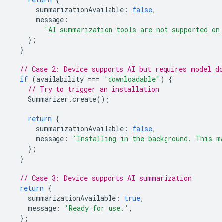
summarizationAvailable
:
false
,
message
:
'AI summarization tools are not supported on
};
}
// Case 2: Device supports AI but requires model d
if
(
availability
===
'downloadable'
)
{
// Try to trigger an installation
Summarizer
.
create
();
return
{
summarizationAvailable
:
false
,
message
:
'Installing in the background. This m
};
}
// Case 3: Device supports AI summarization
return
{
summarizationAvailable
:
true
,
message
:
'Ready for use.'
,
};