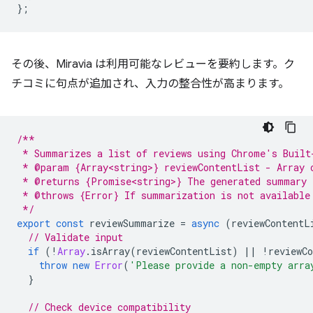
};
その後、Miravia は利用可能なレビューを要約します。ク
チコミに句点が追加され、入力の整合性が高まります。
/**
 * Summarizes a list of reviews using Chrome's Built
 * @param {Array<string>} reviewContentList - Array 
 * @returns {Promise<string>} The generated summary 
 * @throws {Error} If summarization is not available
 */
export
const
reviewSummarize
=
async
(
reviewContentL
// Validate input
if
(
!
Array
.
isArray
(
reviewContentList
)
||
!
reviewC
throw
new
Error
(
'Please provide a non-empty arra
}
// Check device compatibility