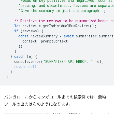
'Focus on key positives and negatives, such as
'pricing, and cleanliness. Reviews are separat
'Give the summary in just one paragraph.'
;
// Retrieve the reviews to be summarized based o
let
reviews
=
getIndividualBusReviews
();
if
(
reviews
)
{
const
reviewSummary
=
await
summarizer
.
summari
context
:
promptContext
});
}
}
catch
(
e
)
{
console
.
error
(
"SUMMARIZER_API_ERROR: "
,
e
);
return
null
}
}
バンガロールからマンガロールまでの検索例では、要約
ツールの出力は次のようになります。