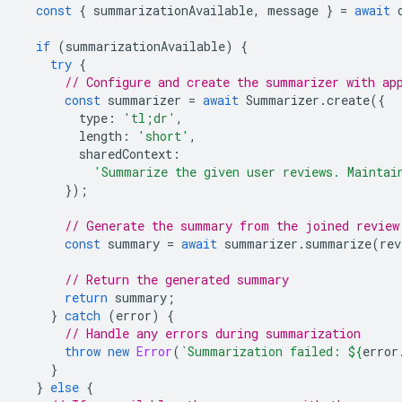
const
{
summarizationAvailable
,
message
}
=
await
if
(
summarizationAvailable
)
{
try
{
// Configure and create the summarizer with ap
const
summarizer
=
await
Summarizer
.
create
({
type
:
'tl;dr'
,
length
:
'short'
,
sharedContext
:
'Summarize the given user reviews. Maintai
});
// Generate the summary from the joined review
const
summary
=
await
summarizer
.
summarize
(
rev
// Return the generated summary
return
summary
;
}
catch
(
error
)
{
// Handle any errors during summarization
throw
new
Error
(
`Summarization failed: 
${
error
}
}
else
{