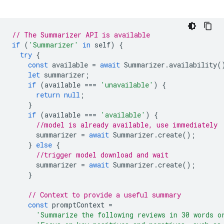
// The Summarizer API is available
if
(
'Summarizer'
in
self
)
{
try
{
const
available
=
await
Summarizer
.
availability
(
let
summarizer
;
if
(
available
===
'unavailable'
)
{
return
null
;
}
if
(
available
===
'available'
)
{
//model is already available, use immediately
summarizer
=
await
Summarizer
.
create
();
}
else
{
//trigger model download and wait
summarizer
=
await
Summarizer
.
create
();
}
// Context to provide a useful summary
const
promptContext
=
'Summarize the following reviews in 30 words o