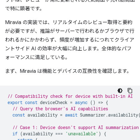
ットは、レビューが常に更新される人気商品や売れ筋商品
で特に顕著です。
Miravia の実装では、リアルタイムのレビュー取得と要約
が必要ですが、推論がサーバーで行われるかブラウザで行
われるかにかかわらず、頻度が増加するにつれてクライア
ントサイド AI の効率が大幅に向上します。全体的なパフ
ォーマンスに満足している。
まず、Miravia は機能とデバイスの互換性を確認します。
// Compatibility check for device with built-in AI
export
const
deviceCheck
=
async
()
=
>
{
// Query the browser's AI capabilities
const
availability
=
await
Summarizer
.
availability
// Case 1: Device doesn't support AI summarization
if
(
availability
===
'unavailable'
)
{
return
{