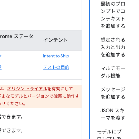
最初のプロ
ンプトでコ
ンテキスト
を追加する
hrome ステータ
想定される
インテント
入力と出力
を追加する
示
Intent to Ship
示
テストの目的
マルチモー
ダル機能
たは、
オリジン トライアル
を有効にして
メッセージ
さまざまなモデルとバージョンで確実に動作す
を追加する
らせください。
JSON スキ
送信できます。
ーマを渡す
築できます。
モデルにプ