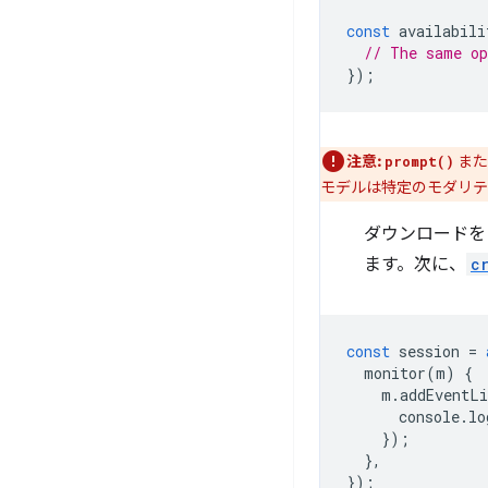
const
availabili
// The same o
});
注意:
ま
prompt()
モデルは特定のモダリテ
ダウンロードを
ます。次に、
c
const
session
=
monitor
(
m
)
{
m
.
addEventLi
console
.
lo
});
},
});