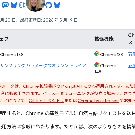
 月 20 日、最終更新日: 2026 年 5 月 19 日
C
ェブ
拡張機能
ス
表
Chrome 148
Chrome 138
表
サンプリング パラメータのオリジン トライア
Chrome
148
メータは、Chrome 拡張機能の Prompt API にのみ適用されます。ま
使用する場合にも適用されます。パラメータ チューニングが役立つ場合は、
することについて、
GitHub リポジトリ
または
Chrome Issue Tracker
でお知
PI を使用すると、Chrome の基盤モデルに自然言語リクエストを
PI の使用方法は多岐にわたります。たとえば、次のようなものを構