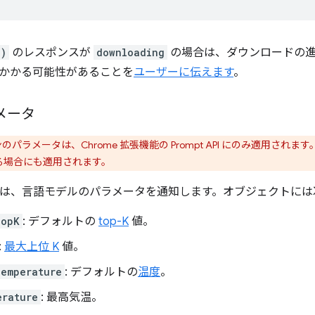
()
のレスポンスが
downloading
の場合は、ダウンロードの進
かかる可能性があることを
ユーザーに伝えます
。
メータ
パラメータは、Chrome 拡張機能の Prompt API にのみ適用されま
使用する場合にも適用されます。
は、言語モデルのパラメータを通知します。オブジェクトには
TopK
: デフォルトの
top-K
値。
:
最大上位 K
値。
Temperature
: デフォルトの
温度
。
erature
: 最高気温。