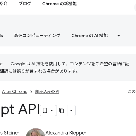
紹介
ブログ
Chrome の新機能
ls
高速コンピューティング
Chrome の AI 機能
Google は AI 技術を使用して、コンテンツをご希望の言語に翻
I 翻訳には誤りが含まれる場合があります。
AI on Chrome
組み込みの AI
この
pt API
 Steiner
Alexandra Klepper