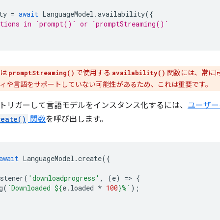
ty
=
await
LanguageModel
.
availability
({
ptions in `prompt()` or `promptStreaming()`
たは
で使用する
関数には、常に
promptStreaming()
availability()
ィや言語をサポートしていない可能性があるため、これは重要です。
トリガーして言語モデルをインスタンス化するには、
ユーザー
reate()
関数
を呼び出します。
await
LanguageModel
.
create
({
stener
(
'downloadprogress'
,
(
e
)
=
>
{
g
(
`Downloaded 
${
e
.
loaded
*
100
}
%`
);