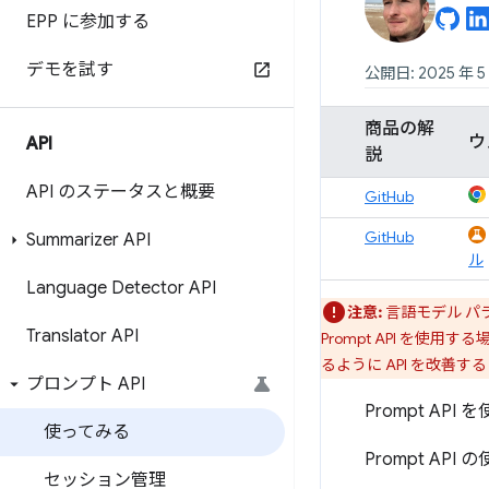
EPP に参加する
デモを試す
公開日: 2025 年 5
商品の解
ウ
API
説
API のステータスと概要
GitHub
GitHub
Summarizer API
ル
Language Detector API
注意:
言語モデル パラ
Translator API
Prompt API を
るように API を改善
プロンプト API
Prompt A
使ってみる
Prompt A
セッション管理