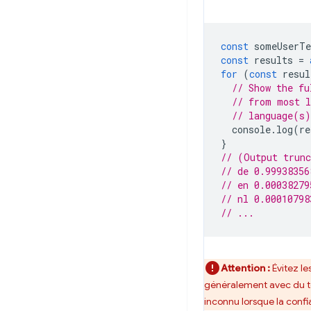
const
someUserTe
const
results
=
for
(
const
resul
// Show the fu
// from most l
// language(s)
console
.
log
(
re
}
// (Output trun
// de 0.99938356
// en 0.00038279
// nl 0.00010798
// ...
Attention :
Évitez le
généralement avec du tex
inconnu lorsque la confia