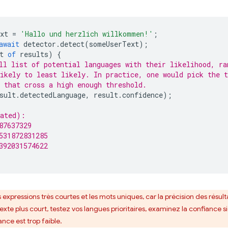
xt
=
'Hallo und herzlich willkommen!'
;
await
detector
.
detect
(
someUserText
);
t
of
results
)
{
ll list of potential languages with their likelihood, ra
ikely to least likely. In practice, one would pick the t
 that cross a high enough threshold.
sult
.
detectedLanguage
,
result
.
confidence
);
cated):
87637329
531872831285
392031574622
s expressions très courtes et les mots uniques, car la précision des résulta
te plus court, testez vos langues prioritaires, examinez la confiance 
nce est trop faible.