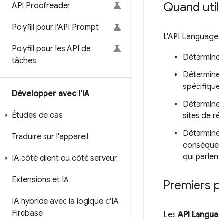
Quand util
API Proofreader
Polyfill pour l'API Prompt
L'API Language 
Polyfill pour les API de
Déterminer
tâches
Déterminer
spécifique
Développer avec l'IA
Déterminer
Études de cas
sites de r
Déterminer
Traduire sur l'appareil
conséquenc
qui parlen
IA côté client ou côté serveur
Extensions et IA
Premiers 
IA hybride avec la logique d'IA
Firebase
Les
API Langu