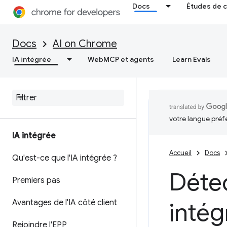
Docs
Études de 
Docs
AI on Chrome
IA intégrée
WebMCP et agents
Learn Evals
votre langue préf
IA intégrée
Accueil
Docs
Qu'est-ce que l'IA intégrée ?
Détec
Premiers pas
Avantages de l'IA côté client
intég
Rejoindre l'EPP