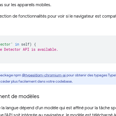
s sur les appareils mobiles.
ection de fonctionnalités pour voir si le navigateur est compa
tector'
in
self
)
{
e Detector API is available.
le package npm
@types/dom-chromium-ai
pour obtenir des typages TypeS
accéder plus facilement dans votre codebase.
ment de modèles
 la langue dépend d'un modèle qui est affiné pour la tâche s
ue l'API soit intégrée au navigateur, le modèle est téléchargé 