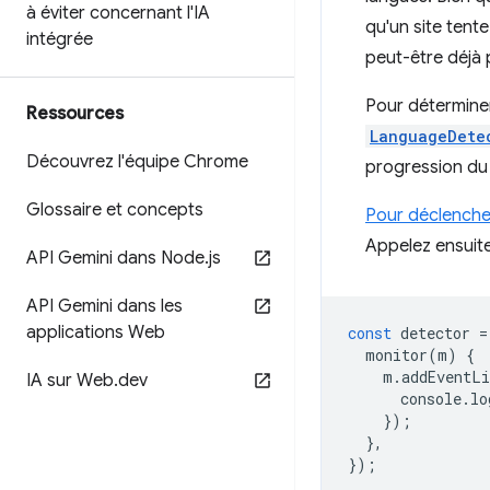
à éviter concernant l'IA
qu'un site tente
intégrée
peut-être déjà 
Pour déterminer
Ressources
LanguageDete
Découvrez l'équipe Chrome
progression du 
Glossaire et concepts
Pour déclencher 
Appelez ensuit
API Gemini dans Node
.
js
API Gemini dans les
applications Web
const
detector
=
monitor
(
m
)
{
m
.
addEventLi
IA sur Web
.
dev
console
.
lo
});
},
});