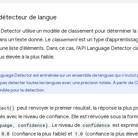
 détecteur de langue
Detector utilise un modèle de classement pour déterminer la 
 dans un texte donné. Le
classement
est un type d'apprentissag
une liste d'éléments. Dans ce cas, l'API Language Detector cla
us élevée à la plus faible.
nguage Detector est entraînée sur un ensemble de langues qui n'inclut p
t pas détecter toutes les langues avec une précision totale. À partir de 
ible pour la détection.
tect()
peut renvoyer le premier résultat, la réponse la plus pr
és avec le niveau de confiance. Elle est renvoyée sous la forme
guage, confidence}
. Le niveau de
confidence
est exprimé
e
0.0
(confiance la plus faible) et
1.0
(confiance la plus élevé