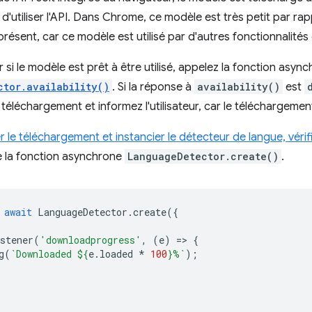
 d'utiliser l'API. Dans Chrome, ce modèle est très petit par ra
présent, car ce modèle est utilisé par d'autres fonctionnalité
 si le modèle est prêt à être utilisé, appelez la fonction asyn
ctor.availability()
. Si la réponse à
availability()
est
téléchargement et informez l'utilisateur, car le téléchargeme
le téléchargement et instancier le détecteur de langue, vérifiez 
e la fonction asynchrone
LanguageDetector.create()
.
await
LanguageDetector
.
create
({
stener
(
'downloadprogress'
,
(
e
)
=
>
{
g
(
`Downloaded 
${
e
.
loaded
*
100
}
%`
);