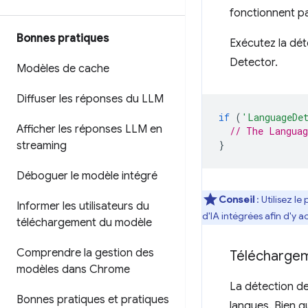
fonctionnent pa
Bonnes pratiques
Exécutez la dét
Detector.
Modèles de cache
Diffuser les réponses du LLM
if
(
'LanguageDe
Afficher les réponses LLM en
// The Languag
}
streaming
Déboguer le modèle intégré
Conseil
: Utilisez 
Informer les utilisateurs du
d'IA intégrées afin d'y 
téléchargement du modèle
Comprendre la gestion des
Télécharge
modèles dans Chrome
La détection de
Bonnes pratiques et pratiques
langues. Bien q