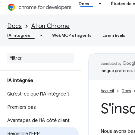
Docs
Études de 
Docs
AI on Chrome
IA intégrée
WebMCP et agents
Learn Evals
langue préférée. 
IA intégrée
Accueil
Docs
Qu'est-ce que l'IA intégrée ?
S'ins
Premiers pas
Avantages de l'IA côté client
Nous avons beso
Rejoindre l'EPP