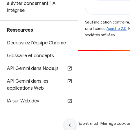
à éviter concernant l'IA
intégrée
Sauf indication contraire
une licence
Apache 2.0
. 
Ressources
sociétés affiliées.
Découvrez l'équipe Chrome
Glossaire et concepts
Contribuer
API Gemini dans Node
.
js
Signaler un bug
Afficher les questions en suspens
API Gemini dans les
applications Web
IA sur Web
.
dev
Conditions d'utilisation
Règles de confidentialité
Manage cookie