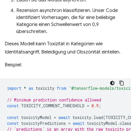
Rezension asynchron klassifizieren. Unser Code
identifiziert Vorhersagen, die für eine beliebige
Kategorie einen Schwellenwert von 0,9
überschreiten.
Dieses Modell kann Toxizität in Kategorien wie
Identitätsangriff, Beleidigung und Obszönität einteilen.
Beispiel:
import
*
as
toxicity
from
'@tensorflow-models/toxici
// Minimum prediction confidence allowed
const
TOXICITY_COMMENT_THRESHOLD
=
0.9
;
const
toxicityModel
=
await
toxicity
.
load
(
TOXICITY_C
const
toxicityPredictions
=
await
toxicityModel
.
clas
// `predictions` is an array with the raw toxicity pr