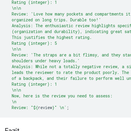
  Rating (integer): 1
  \n\n
  Review: 'Love how many pockets and compartments it
  organized on long trips. Durable too!'
  Analysis: The enthusiastic review highlights speci
  (organization and durability), indicating great sa
  This justifies the highest rating.
  Rating (integer): 5
  \n\n
  Review: 'The straps are a bit flimsy, and they sta
  shoulders under heavy loads.'
  Analysis: While not a totally negative review, a s
  leads the reviewer to rate the product poorly. The
  of a backpack, and their failure to perform well u
  Rating (integer): 1
  \n\n
  Now, here is the review you need to assess:
  \n
  Review: "
${
review
}
" \n`
;
Fazit