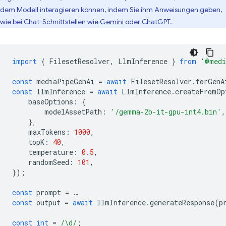
dem Modell interagieren können, indem Sie ihm Anweisungen geben,
wie bei Chat-Schnittstellen wie
Gemini
oder ChatGPT.
import
{
FilesetResolver
,
LlmInference
}
from
'@medi
const
mediaPipeGenAi
=
await
FilesetResolver
.
forGenA
const
llmInference
=
await
LlmInference
.
createFromOp
baseOptions
:
{
modelAssetPath
:
'/gemma-2b-it-gpu-int4.bin'
,
},
maxTokens
:
1000
,
topK
:
40
,
temperature
:
0.5
,
randomSeed
:
101
,
});
const
prompt
=
…
const
output
=
await
llmInference
.
generateResponse
(
p
const
int
=
/\d/
;