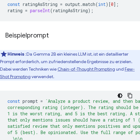
const
ratingAsString
=
output
.
match
(
int
)[
0
];
rating
=
parseInt
(
ratingAsString
);
Beispielprompt
Hinweis
:Da Gemma 2B ein kleines LLM ist, ist ein detaillierter
Prompt erforderlich, um zufriedenstellende Ergebnisse zu erzielen.
Dabei werden Techniken wie
Chain-of-Thought Prompting
und
Few-
Shot Prompting
verwendet.
const
prompt
=
`Analyze a product review, and then b
corresponding rating (integer). The rating should be
1 is the worst rating, and 5 is the best rating. A st
that only mentions issues should have a rating of 1 
satisfied review that only mentions positives and up
of 5 (best). Be opinionated. Use the full range of p
  \n\n