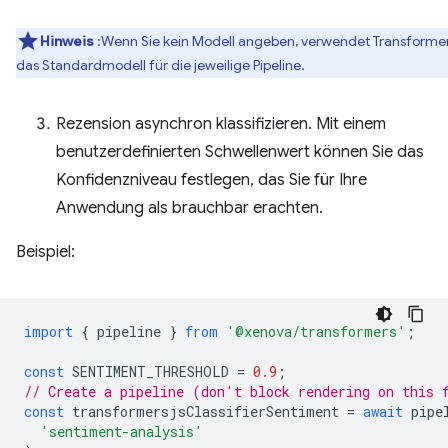
Hinweis
:Wenn Sie kein Modell angeben, verwendet Transformer
das Standardmodell für die jeweilige Pipeline.
Rezension asynchron klassifizieren. Mit einem
benutzerdefinierten Schwellenwert können Sie das
Konfidenzniveau festlegen, das Sie für Ihre
Anwendung als brauchbar erachten.
Beispiel:
import
{
pipeline
}
from
'@xenova/transformers'
;
const
SENTIMENT_THRESHOLD
=
0.9
;
// Create a pipeline (don't block rendering on this 
const
transformersjsClassifierSentiment
=
await
pipe
'sentiment-analysis'