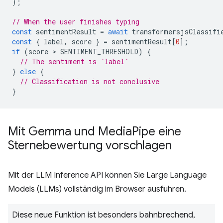
);
// When the user finishes typing
const
sentimentResult
=
await
transformersjsClassifi
const
{
label
,
score
}
=
sentimentResult
[
0
];
if
(
score
 > 
SENTIMENT_THRESHOLD
)
{
// The sentiment is `label`
}
else
{
// Classification is not conclusive
}
Mit Gemma und Media
Pipe eine
Sternebewertung vorschlagen
Mit der LLM Inference API können Sie Large Language
Models (LLMs) vollständig im Browser ausführen.
Diese neue Funktion ist besonders bahnbrechend,