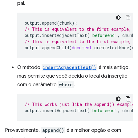
pai.
output
.
append
(
chunk
);
// This is equivalent to the first example, b
output
.
insertAdjacentText
(
'beforeend'
,
chunk
)
// This is equivalent to the first example, b
output
.
appendChild
(
document
.
createTextNode
(
ch
O método
insertAdjacentText()
é mais antigo,
mas permite que você decida o local da inserção
com o parâmetro
where
.
// This works just like the append() example,
output
.
insertAdjacentText
(
'beforeend'
,
chunk
)
Provavelmente,
append()
é a melhor opção e com