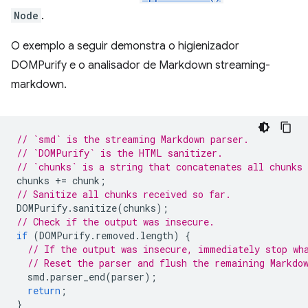
Node
.
O exemplo a seguir demonstra o higienizador
DOMPurify e o analisador de Markdown streaming-
markdown.
// `smd` is the streaming Markdown parser.
// `DOMPurify` is the HTML sanitizer.
// `chunks` is a string that concatenates all chunks 
chunks
+=
chunk
;
// Sanitize all chunks received so far.
DOMPurify
.
sanitize
(
chunks
);
// Check if the output was insecure.
if
(
DOMPurify
.
removed
.
length
)
{
// If the output was insecure, immediately stop wh
// Reset the parser and flush the remaining Markdo
smd
.
parser_end
(
parser
);
return
;
}