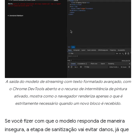
A saída do modelo de streaming com texto formatado avançado, com
o Chrome DevTools aberto e o recurso de intermitência de pintura
ativado, mostra como o navegador renderiza apenas o que é
estritamente necessário quando um novo bloco é recebido.
Se você fizer com que o modelo responda de maneira
insegura, a etapa de sanitização vai evitar danos, já que