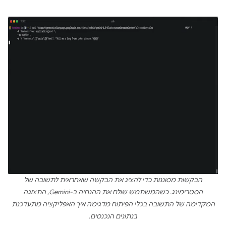
הבקשות מסוננות כדי להציג את הבקשה שאחראית לתשובה של
הסטרימינג. כשהמשתמש שולח את ההנחיה ב-Gemini, התצוגה
המקדימה של התשובה בכלי הפיתוח מדגימה איך האפליקציה מתעדכנת
בנתונים הנכנסים.