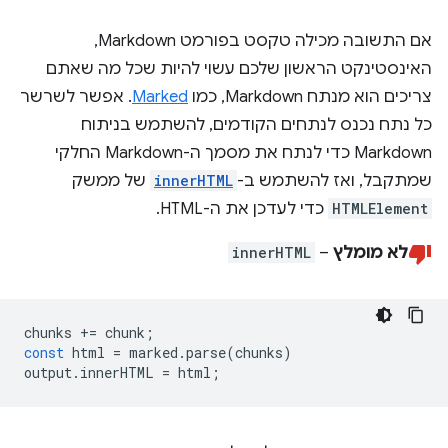
אם התשובה מכילה טקסט בפורמט Markdown,
האינסטינקט הראשון שלכם עשוי להיות שכל מה שאתם
צריכים הוא מנתח Markdown, כמו
Marked
. אפשר לשרשר
כל נתח נכנס לנתחים הקודמים, להשתמש בניתוח
Markdown כדי לנתח את מסמך ה-Markdown החלקי
שמתקבל, ואז להשתמש ב-
innerHTML
של ממשק
HTMLElement
כדי לעדכן את ה-HTML.
לא מומלץ
–
innerHTML
chunks
+=
chunk
;
const
html
=
marked
.
parse
(
chunks
)
output
.
innerHTML
=
html
;