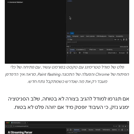
פלט של מודל סטרימינג עם טקסט בפורמט עשיר, עם פתיחה של כלי
הפיתוח של Chrome והפעלה של התכונה Paint flashing, מראה איך הדפדפן
מעבד רק את מה שנדרש כשמתקבל נתח חדש.
אם תגרמו למודל להגיב בצורה לא בטוחה, שלב הסניטציה
ימנע נזק, כי העיבוד יופסק מיד אם יזוהה פלט לא בטוח.