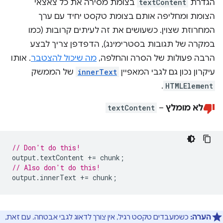
הגדרת
textContent
בצומת מסירה את כל צאצאי
הצומת ומחליפה אותם בצומת טקסט יחיד עם ערך
המחרוזת שצוין. כשעושים את זה לעיתים קרובות (כמו
במקרה של תגובות בסטרימינג), הדפדפן צריך לבצע
הרבה פעולות של הסרה והחלפה,
מה שיכול להצטבר
. אותו
עיקרון נכון גם לגבי המאפיין
innerText
של הממשק
.
HTMLElement
לא מומלץ
–
textContent
// Don't do this!
output
.
textContent
+=
chunk
;
// Also don't do this!
output
.
innerText
+=
chunk
;
הערה:
כשמעבדים טקסט רגיל, אין צורך לדאוג לגבי אבטחה. עם זאת,