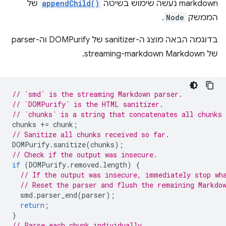
markdown נעשה שימוש בשיטה
appendChild()
של
הממשק
Node
.
בדוגמה הבאה מוצג ה-sanitizer של DOMPurify וה-parser
של streaming-markdown Markdown.
// `smd` is the streaming Markdown parser.
// `DOMPurify` is the HTML sanitizer.
// `chunks` is a string that concatenates all chunks 
chunks
+=
chunk
;
// Sanitize all chunks received so far.
DOMPurify
.
sanitize
(
chunks
);
// Check if the output was insecure.
if
(
DOMPurify
.
removed
.
length
)
{
// If the output was insecure, immediately stop wh
// Reset the parser and flush the remaining Markdo
smd
.
parser_end
(
parser
);
return
;
}
// Parse each chunk individually.