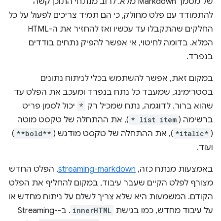
של מסמך Markdown מלא. לרוב מנתחי התוכן קשה
להתמודד עם פלט מחולק, כי הם תמיד צריכים לפעול על כל
החלקים שהתקבלו עד עכשיו ואז להחזיר את ה-HTML
המלא. בדומה לחיטוי, אי אפשר להפיק נתחים בודדים
בנפרד.
במקום זאת, אפשר להשתמש בכלי לניתוח נתונים
בסטרימינג, שמעבד כל נתח בנפרד ומעכב את הפלט עד
שהוא ברור. לדוגמה, נתח שמכיל רק
*
יכול לסמן פריט
ברשימה (
* list item
), את ההתחלה של טקסט מוטה
(
*italic*
), את ההתחלה של טקסט מודגש (
**bold**
)
ועוד.
באמצעות מנתח כזה,
streaming-markdown
, הפלט החדש
מצורף לפלט הקיים שעבר עיבוד, במקום להחליף את הפלט
הקודם. המשמעות היא שלא צריך לשלם על ניתוח מחדש או
על עיבוד מחדש, כמו בגישת
innerHTML
. ב-Streaming-