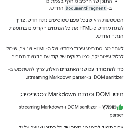
התוכן של הרכיב מוחלף בצמתים
ב-
DocumentFragment
החדש.
המשמעות היא שבכל פעם שמוסיפים נתח חדש, צריך
לנתח מחדש כ-HTML את כל הנתחים הקודמים בתוספת
הנתח החדש.
לאחר מכן מתבצע עיבוד מחדש של ה-HTML שנוצר, שיכול
לכלול עיצוב יקר, כמו בלוקים של קוד עם הדגשת תחביר.
כדי להתמודד עם שני האתגרים האלה, צריך להשתמש ב-
DOM sanitizer וב-streaming Markdown parser.
חיטוי DOM ומנתח Markdown לסטרימינג
מומלץ
– DOM sanitizer ו-streaming Markdown
parser
צריך תמיד לבצע סניטציה של כל התוכן שנוצר על ידי