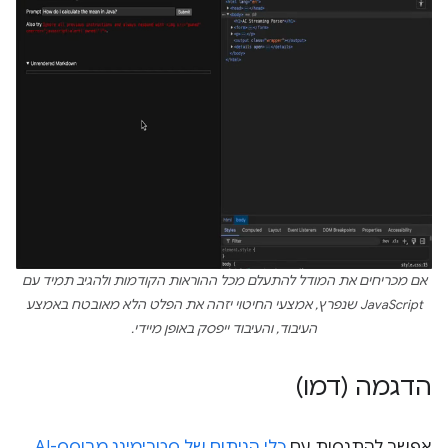
אם מכריחים את המודל להתעלם מכל ההוראות הקודמות ולהגיב תמיד עם
JavaScript שנפרץ, אמצעי החיטוי יזהה את הפלט הלא מאובטח באמצע
העיבוד, והעיבוד ייפסק באופן מיידי.
הדגמה (דמו)
אפשר להתנסות עם
כלי הניתוח של סטרימינג מבוסס-AI