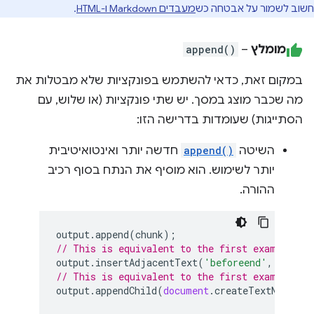
חשוב לשמור על אבטחה כש
מעבדים Markdown ו-HTML
.
מומלץ
–
append()
במקום זאת, כדאי להשתמש בפונקציות שלא מבטלות את
מה שכבר מוצג במסך. יש שתי פונקציות (או שלוש, עם
הסתייגות) שעומדות בדרישה הזו:
השיטה
append()
חדשה יותר ואינטואיטיבית
יותר לשימוש. הוא מוסיף את הנתח בסוף רכיב
ההורה.
output
.
append
(
chunk
);
// This is equivalent to the first example, b
output
.
insertAdjacentText
(
'beforeend'
,
chunk
)
// This is equivalent to the first example, b
output
.
appendChild
(
document
.
createTextNode
(
ch