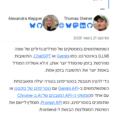
Alexandra Klepper
Thomas Steiner
פורסם: 21 בינואר 2025
כשמשתמשים בממשקים של מודלים גדולים של שפה
(LLM) באינטרנט, כמו
Gemini
או
ChatGPT
, התשובות
מוזרמות בזמן שהמודל יוצר אותן. זו לא אשליה! המודל
באמת יוצר את התשובה בזמן אמת.
כדי להציג תגובות בסטרימינג בצורה יעילה ומאובטחת
כשמשתמשים ב-
Gemini API
עם
סטרימינג של טקסט
או
עם אחד מ
ממשקי ה-API המובנים של AI ב-Chrome
שתומכים בסטרימינג, כמו
Prompt API
, מומלץ ליישם את
השיטות המומלצות הבאות ל-frontend.