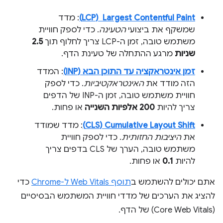
Largest Contentful Paint ‏ (LCP)
: מדד
שמשקף את ביצועי
הטעינה
. כדי לספק חוויית
משתמש טובה, זמן ה-LCP צריך לחלוף תוך
2.5
שניות
מרגע ההתחלה של טעינת הדף.
זמן אינטראקציה עד התוכן הבא (INP)
: המדד
הזה מודד את
האינטראקטיביות
. כדי לספק
חוויית משתמש טובה, זמן ה-INP של הדפים
צריך להיות
200 אלפיות השנייה
או פחות.
Cumulative Layout Shift‏ (CLS)
: מדד שמודד
את
היציבות החזותית
. כדי לספק חוויית
משתמש טובה, הערך של CLS בדפים צריך
להיות
0.1
או פחות.
אתם יכולים להשתמש ב
תוסף Web Vitals ל-Chrome
כדי
להציג את הערכים של מדדי חוויית המשתמש הבסיסיים
(Core Web Vitals) של הדף.