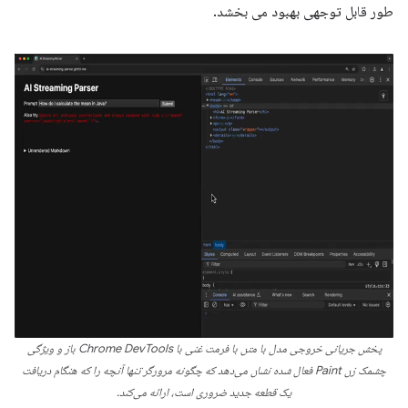
طور قابل توجهی بهبود می بخشد.
پخش جریانی خروجی مدل با متن با فرمت غنی با Chrome DevTools باز و ویژگی
چشمک زن Paint فعال شده نشان می‌دهد که چگونه مرورگر تنها آنچه را که هنگام دریافت
یک قطعه جدید ضروری است، ارائه می‌کند.