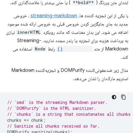
ابتدای متن پررنگ (
**bold**
) یا حتی بیشتر را علامت‌گذاری کند.
با یکی از این تجزیه کننده ها،
streaming-markdown
، خروجی
جدید به جای جایگزین کردن خروجی قبلی به خروجی ارائه شده موجود
اضافه می شود. این بدان معناست که مانند رویکرد
innerHTML
نیازی
به پرداخت هزینه برای تجزیه یا رندر مجدد ندارید. Streaming-
Markdown از متد
appendChild()
رابط
Node
استفاده می
کند.
مثال زیر ضدعفونی‌کننده DOMPurify و تجزیه‌کننده Markdown
استریم مارک‌دان را نشان می‌دهد.
// `smd` is the streaming Markdown parser.
// `DOMPurify` is the HTML sanitizer.
// `chunks` is a string that concatenates all chunks 
chunks
+=
chunk
;
// Sanitize all chunks received so far.
DOMPurify
.
sanitize
(
chunks
);