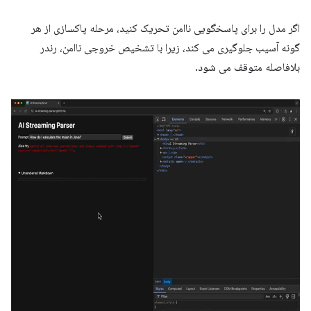
اگر مدل را برای پاسخگویی ناامن تحریک کنید، مرحله پاکسازی از هر
گونه آسیب جلوگیری می کند، زیرا با تشخیص خروجی ناامن، رندر
بلافاصله متوقف می شود.