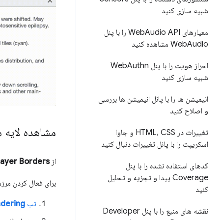
شبیه سازی کنید
معیارهای Web
Audio API را با پنل
Audio مشاهده کنید
Web
احراز هویت را با پنل Web
Authn
شبیه سازی کنید
انیمیشن ها را با پانل انیمیشن ها بررسی
و اصلاح کنید
مشاهده لایه ه
تغییرات در HTML، CSS و جاوا
اسکریپت را با پانل تغییرات دنبال کنید
از
Layer Borders
کدهای استفاده نشده را با پنل
Coverage پیدا و تجزیه و تحلیل
برای فعال کردن مرزه
کنید
تب
dering
نقشه های منبع را با پنل Developer