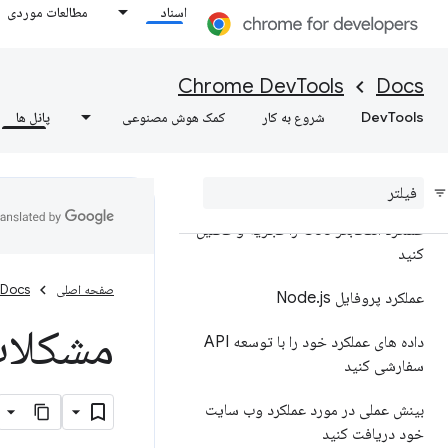
اسناد
مطالعات موردی
یافته های عملکرد خود را حاشیه
نویسی کنید و به اشتراک بگذارید، یافته
های عملکرد خود را حاشیه نویسی کنید
Chrome DevTools
Docs
و به اشتراک بگذارید
DevTools
شروع به کار
کمک هوش مصنوعی
پانل ها
مرجع ویژگی ها
مرجع رویداد خط زمانی
عملکرد انتخابگر CSS را تجزیه و تحلیل
کنید
صفحه اصلی
Docs
عملکرد پروفایل Node
js
.
مشکلات
داده های عملکرد خود را با توسعه API
سفارشی کنید
بینش عملی در مورد عملکرد وب سایت
خود دریافت کنید