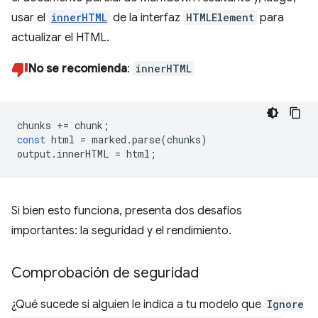
usar el
innerHTML
de la interfaz
HTMLElement
para
actualizar el HTML.
No se recomienda
:
innerHTML
chunks
+=
chunk
;
const
html
=
marked
.
parse
(
chunks
)
output
.
innerHTML
=
html
;
Si bien esto funciona, presenta dos desafíos
importantes: la seguridad y el rendimiento.
Comprobación de seguridad
¿Qué sucede si alguien le indica a tu modelo que
Ignore