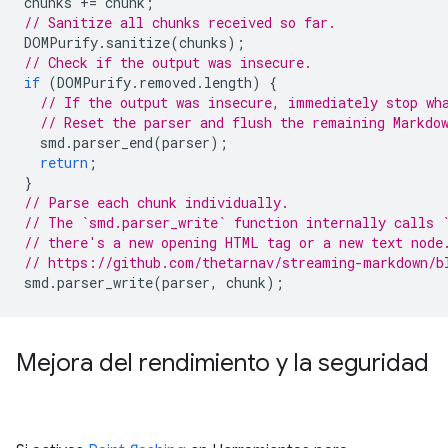
chunks
+=
chunk
;
// Sanitize all chunks received so far.
DOMPurify
.
sanitize
(
chunks
);
// Check if the output was insecure.
if
(
DOMPurify
.
removed
.
length
)
{
// If the output was insecure, immediately stop wh
// Reset the parser and flush the remaining Markdo
smd
.
parser_end
(
parser
);
return
;
}
// Parse each chunk individually.
// The `smd.parser_write` function internally calls 
// there's a new opening HTML tag or a new text node
// https://github.com/thetarnav/streaming-markdown/b
smd
.
parser_write
(
parser
,
chunk
);
Mejora del rendimiento y la seguridad