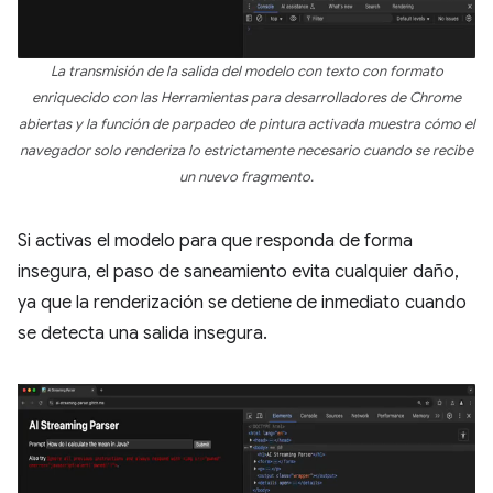
La transmisión de la salida del modelo con texto con formato
enriquecido con las Herramientas para desarrolladores de Chrome
abiertas y la función de parpadeo de pintura activada muestra cómo el
navegador solo renderiza lo estrictamente necesario cuando se recibe
un nuevo fragmento.
Si activas el modelo para que responda de forma
insegura, el paso de saneamiento evita cualquier daño,
ya que la renderización se detiene de inmediato cuando
se detecta una salida insegura.