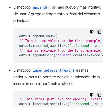
El método
append()
es más nuevo y más intuitivo
de usar. Agrega el fragmento al final del elemento
principal.
output
.
append
(
chunk
);
// This is equivalent to the first example, b
output
.
insertAdjacentText
(
'beforeend'
,
chunk
)
// This is equivalent to the first example, b
output
.
appendChild
(
document
.
createTextNode
(
ch
El método
insertAdjacentText()
es más
antiguo, pero te permite decidir la ubicación de la
inserción con el parámetro
where
.
// This works just like the append() example,
output
.
insertAdjacentText
(
'beforeend'
,
chunk
)