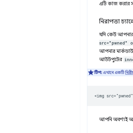
এটি কাজ করার সময়
নিরাপত্তা চ্যাল
যদি কেউ আপনা
src="pwned" o
আপনার মার্কডাউন 
আউটপুটের
inn
টিপ:
এখানে একটি
নিরী
আপনি অবশ্যই আপন