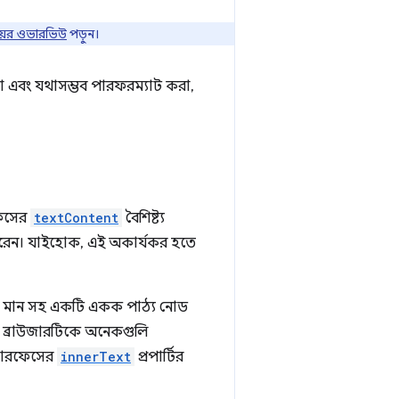
িংয়ের ওভারভিউ
পড়ুন।
করা এবং যথাসম্ভব পারফরম্যাট করা,
ফেসের
textContent
বৈশিষ্ট্য
পারেন। যাইহোক, এই অকার্যকর হতে
ট্রিং মান সহ একটি একক পাঠ্য নোড
রে), ব্রাউজারটিকে অনেকগুলি
্টারফেসের
innerText
প্রপার্টির