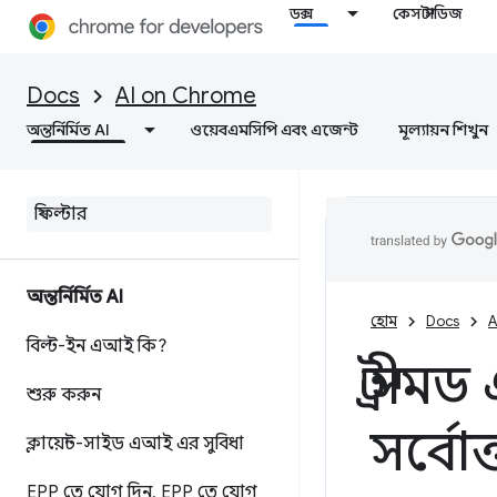
ডক্স
কেস স্টাডিজ
Docs
AI on Chrome
অন্তর্নির্মিত AI
ওয়েবএমসিপি এবং এজেন্ট
মূল্যায়ন শিখুন
অন্তর্নির্মিত AI
হোম
Docs
A
বিল্ট-ইন এআই কি?
স্ট্রী
শুরু করুন
সর্বো
ক্লায়েন্ট-সাইড এআই এর সুবিধা
EPP তে যোগ দিন
,
EPP তে যোগ