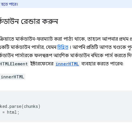
ত হতে পারে।
মার্কডাউন রেন্ডার করুন
্রিয়াতে মার্কডাউন-ফরম্যাট করা পাঠ্য থাকে, তাহলে আপনার প্রথম প্
একটি মার্কডাউন পার্সার, যেমন
চিহ্নিত
। আপনি প্রতিটি আগত খণ্ডকে পূর্বব
্কডাউন পার্সারকে ফলস্বরূপ আংশিক মার্কডাউন নথিকে পার্স করতে 
HTMLElement
ইন্টারফেসের
innerHTML
ব্যবহার করতে পারেন৷
innerHTML
ked
.
parse
(
chunks
)
=
html
;