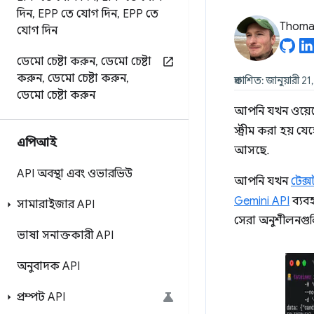
দিন
,
EPP তে যোগ দিন
,
EPP তে
Thomas
যোগ দিন
ডেমো চেষ্টা করুন
,
ডেমো চেষ্টা
করুন
,
ডেমো চেষ্টা করুন
,
প্রকাশিত: জানুয়ারী 2
ডেমো চেষ্টা করুন
আপনি যখন ওয়েব
স্ট্রীম করা হয় য
এপিআই
আসছে.
API অবস্থা এবং ওভারভিউ
আপনি যখন
টেক্সট
Gemini API
ব্যবহ
সামারাইজার API
সেরা অনুশীলনগুল
ভাষা সনাক্তকারী API
অনুবাদক API
প্রম্পট API