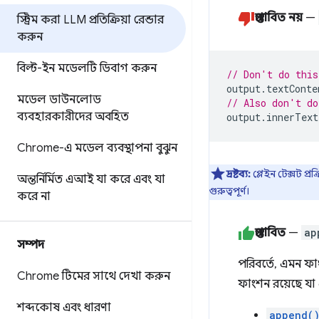
প্রস্তাবিত নয়
—
স্ট্রিম করা LLM প্রতিক্রিয়া রেন্ডার
করুন
বিল্ট-ইন মডেলটি ডিবাগ করুন
// Don't do this
output
.
textConte
মডেল ডাউনলোড
// Also don't do
ব্যবহারকারীদের অবহিত
output
.
innerText
Chrome-এ মডেল ব্যবস্থাপনা বুঝুন
দ্রষ্টব্য:
প্লেইন টেক্সট প্
অন্তর্নির্মিত এআই যা করে এবং যা
গুরুত্বপূর্ণ।
করে না
প্রস্তাবিত
—
ap
সম্পদ
পরিবর্তে, এমন ফা
Chrome টিমের সাথে দেখা করুন
ফাংশন রয়েছে যা 
শব্দকোষ এবং ধারণা
append(