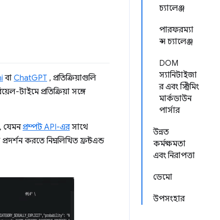
চ্যালেঞ্জ
পারফরম্যা
ন্স চ্যালেঞ্জ
DOM
স্যানিটাইজা
i
বা
ChatGPT
, প্রতিক্রিয়াগুলি
র এবং স্ট্রিমিং
েল-টাইমে প্রতিক্রিয়া সঙ্গে
মার্কডাউন
পার্সার
ে, যেমন
প্রম্পট API-এর
সাথে
উন্নত
্রদর্শন করতে নিম্নলিখিত ফ্রন্টএন্ড
কর্মক্ষমতা
এবং নিরাপত্তা
ডেমো
উপসংহার