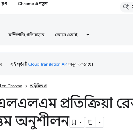
ব্লগ
Chrome এ নতুন
কম্পিউটিং গতি বাড়ান
ক্রোমে এআই
এই পৃষ্ঠাটি
Cloud Translation API
অনুবাদ করেছে।
I on Chrome
অন্তর্নির্মিত AI
মড এলএলএম প্রতিক্রিয়া র
ত্তম অনুশীলন