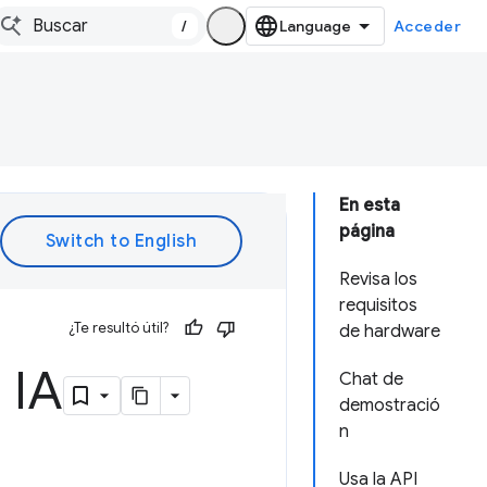
/
Acceder
En esta
página
Revisa los
requisitos
¿Te resultó útil?
de hardware
 IA
Chat de
demostració
n
Usa la API