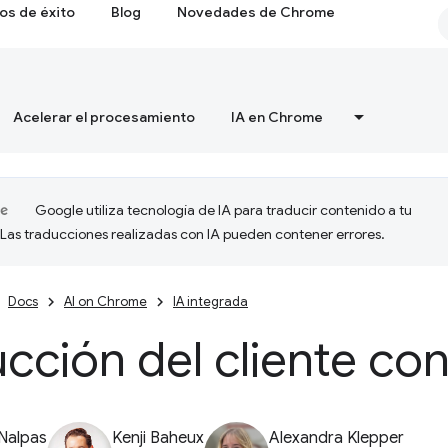
os de éxito
Blog
Novedades de Chrome
Acelerar el procesamiento
IA en Chrome
Google utiliza tecnología de IA para traducir contenido a tu
 Las traducciones realizadas con IA pueden contener errores.
Docs
AI on Chrome
IA integrada
cción del cliente con
Nalpas
Kenji Baheux
Alexandra Klepper