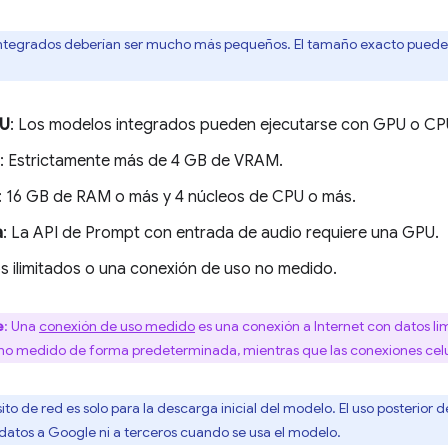
ntegrados deberían ser mucho más pequeños. El tamaño exacto puede v
PU
: Los modelos integrados pueden ejecutarse con GPU o CP
: Estrictamente más de 4 GB de VRAM.
: 16 GB de RAM o más y 4 núcleos de CPU o más.
a
: La API de Prompt con entrada de audio requiere una GPU.
os ilimitados o una conexión de uso no medido.
e
: Una
conexión de uso medido
es una conexión a Internet con datos li
 no medido de forma predeterminada, mientras que las conexiones celu
isito de red es solo para la descarga inicial del modelo. El uso posterio
 datos a Google ni a terceros cuando se usa el modelo.