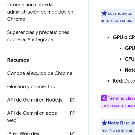
Información sobre la
administración de modelos en
Los modelos i
Chrome
actualizaciones.
Sugerencias y precauciones
GPU o C
sobre la IA integrada
GPU
CPU
Recursos
Not
Conoce al equipo de Chrome
Red
: Dat
Glosario y conceptos
Término clav
API de Gemini en Node
.
js
suelen ser de uso
API de Gemini en apps
web
Nota
: El requ
red. No se envían
IA en Web
.
dev