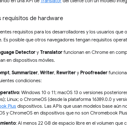
ando en una API de
Translator
del cliente con un modelo int
s requisitos de hardware
uientes requisitos para los desarrolladores y los usuarios que
 Es posible que otros navegadores tengan requisitos operati
nguage Detector
y
Translator
funcionan en Chrome en compu
an en dispositivos móviles.
ompt
,
Summarizer
,
Writer
,
Rewriter
y
Proofreader
funciona
uientes condiciones:
operativo
: Windows 10 o 11; macOS 13 o versiones posteriores
es); Linux; o ChromeOS (desde la plataforma 16389.0.0 y versi
ok Plus
dispositivos. Las APIs que usan modelos base aún 
iOS y ChromeOS en dispositivos que no son Chromebook Plus
miento
: Al menos 22 GB de espacio libre en el volumen que c