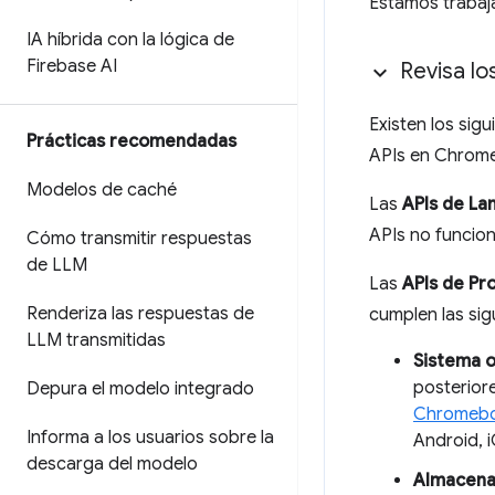
Estamos trabaj
IA híbrida con la lógica de
Firebase AI
Revisa lo
Existen los sig
Prácticas recomendadas
APIs en Chrome.
Modelos de caché
Las
APIs de La
APIs no funcion
Cómo transmitir respuestas
de LLM
Las
APIs de Pr
Renderiza las respuestas de
cumplen las sig
LLM transmitidas
Sistema 
posterior
Depura el modelo integrado
Chromebo
Informa a los usuarios sobre la
Android, 
descarga del modelo
Almacena