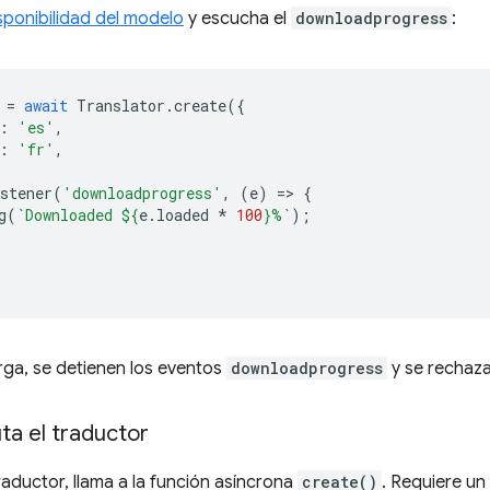
sponibilidad del modelo
y escucha el
downloadprogress
:
=
await
Translator
.
create
({
:
'es'
,
:
'fr'
,
stener
(
'downloadprogress'
,
(
e
)
=
>
{
g
(
`Downloaded 
${
e
.
loaded
*
100
}
%`
);
carga, se detienen los eventos
downloadprogress
y se rechaz
ta el traductor
raductor, llama a la función asíncrona
create()
. Requiere u