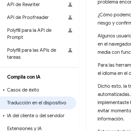
problema encon
API de Rewriter
¿Cómo podemos u
API de Proofreader
riesgo y confir
Polyfill para la API de
Algunos usuario
Prompt
en el navegador
Polyfill para las APIs de
media con funci
tareas
Para las herram
el idioma en el 
Compila con IA
Dicho esto, la 
Casos de éxito
automatizadas.
implementaste h
Traducción en el dispositivo
evitar momentos
IA del cliente o del servidor
información.
Extensiones y IA