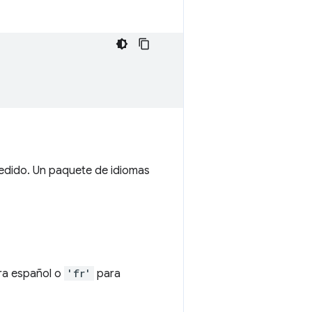
edido. Un paquete de idiomas
a español o
'fr'
para