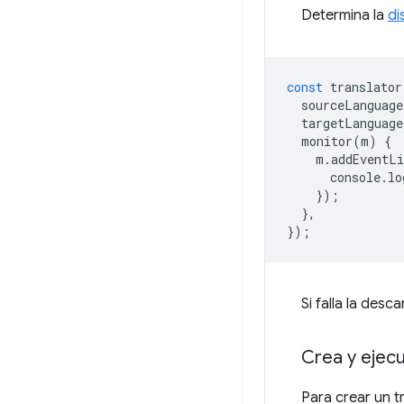
Determina la
di
const
translator
sourceLanguage
targetLanguage
monitor
(
m
)
{
m
.
addEventLi
console
.
lo
});
},
});
Si falla la des
Crea y ejecu
Para crear un t