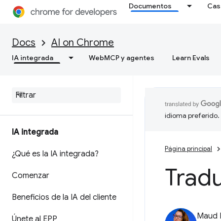
Documentos
Cas
Docs
AI on Chrome
IA integrada
WebMCP y agentes
Learn Evals
idioma preferido.
IA integrada
Página principal
¿Qué es la IA integrada?
Tradu
Comenzar
Beneficios de la IA del cliente
Maud 
Únete al EPP