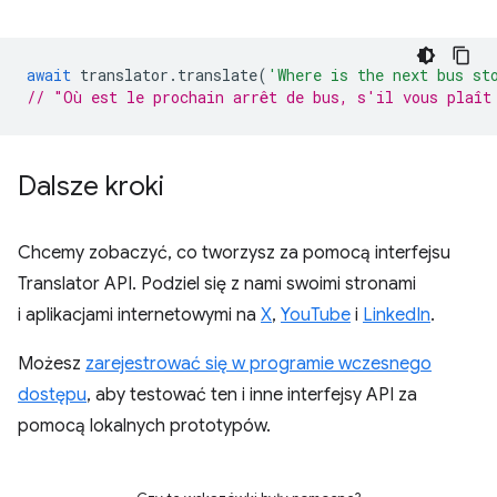
await
translator
.
translate
(
'Where is the next bus st
// "Où est le prochain arrêt de bus, s'il vous plaît
Dalsze kroki
Chcemy zobaczyć, co tworzysz za pomocą interfejsu
Translator API. Podziel się z nami swoimi stronami
i aplikacjami internetowymi na
X
,
YouTube
i
LinkedIn
.
Możesz
zarejestrować się w programie wczesnego
dostępu
, aby testować ten i inne interfejsy API za
pomocą lokalnych prototypów.