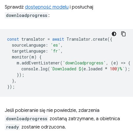
Sprawdź
dostępność modelu
i posłuchaj
downloadprogress
:
const
translator
=
await
Translator
.
create
({
sourceLanguage
:
'es'
,
targetLanguage
:
'fr'
,
monitor
(
m
)
{
m
.
addEventListener
(
'downloadprogress'
,
(
e
)
=
>
{
console
.
log
(
`Downloaded 
${
e
.
loaded
*
100
}
%`
);
});
},
});
Jeśli pobieranie się nie powiedzie, zdarzenia
downloadprogress
zostaną zatrzymane, a obietnica
ready
zostanie odrzucona.