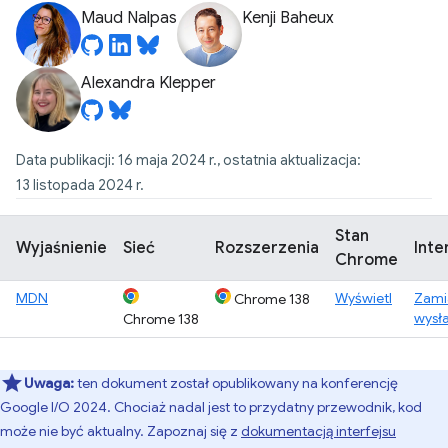
Maud Nalpas
Kenji Baheux
Alexandra Klepper
Data publikacji: 16 maja 2024 r., ostatnia aktualizacja:
13 listopada 2024 r.
Stan
Wyjaśnienie
Sieć
Rozszerzenia
Inte
Chrome
MDN
Wyświetl
Zami
Chrome 138
wysł
Chrome 138
Uwaga:
ten dokument został opublikowany na konferencję
Google I/O 2024. Chociaż nadal jest to przydatny przewodnik, kod
może nie być aktualny. Zapoznaj się z
dokumentacją interfejsu