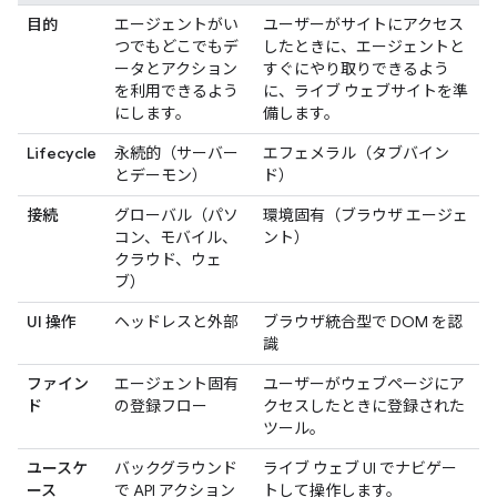
目的
エージェントがい
ユーザーがサイトにアクセス
つでもどこでもデ
したときに、エージェントと
ータとアクション
すぐにやり取りできるよう
を利用できるよう
に、ライブ ウェブサイトを準
にします。
備します。
Lifecycle
永続的（サーバー
エフェメラル（タブバイン
とデーモン）
ド）
接続
グローバル（パソ
環境固有（ブラウザ エージェ
コン、モバイル、
ント）
クラウド、ウェ
ブ）
UI 操作
ヘッドレスと外部
ブラウザ統合型で DOM を認
識
ファイン
エージェント固有
ユーザーがウェブページにア
ド
の登録フロー
クセスしたときに登録された
ツール。
ユースケ
バックグラウンド
ライブ ウェブ UI でナビゲー
ース
で API アクション
トして操作します。