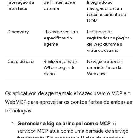
Interação da
Sem interface e
Integrado ao
interface
externa
navegador e com
reconhecimento de
DOM
Discovery
Fluxos de registro
Ferramentas
específicos do
registradas na página
agente
da Web durante a
visita do usuário.
Caso de uso
Realiza ações de
Navega e atua em
API em segundo
uma interface da
plano.
Web ativa.
Os aplicativos de agente mais eficazes usam o MCP e o
WebMCP para aproveitar os pontos fortes de ambas as
tecnologias.
Gerenciar a lógica principal com o MCP
: o
servidor MCP atua como uma camada de serviço