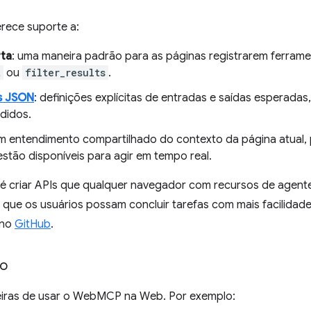
ece suporte a:
ta
: uma maneira padrão para as páginas registrarem ferra
t
ou
filter_results
.
s JSON
: definições explícitas de entradas e saídas esperadas
didos.
um entendimento compartilhado do contexto da página atual, 
estão disponíveis para agir em tempo real.
 é criar APIs que qualquer navegador com recursos de agent
ra que os usuários possam concluir tarefas com mais facilid
 no
GitHub
.
so
iras de usar o WebMCP na Web. Por exemplo: