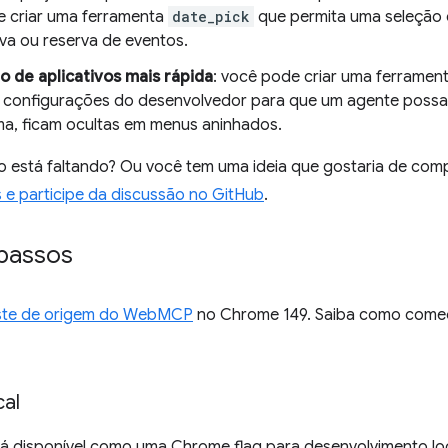
 criar uma ferramenta
date_pick
que permita uma seleção 
va ou reserva de eventos.
 de aplicativos mais rápida
: você pode criar uma ferramen
 configurações do desenvolvedor para que um agente possa
ma, ficam ocultas em menus aninhados.
o está faltando? Ou você tem uma ideia que gostaria de co
 e participe da discussão no GitHub
.
 passos
ste de origem do WebMCP
no Chrome 149. Saiba como começa
al
disponível como uma Chrome flag para desenvolvimento loc