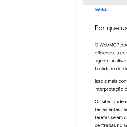
GitHub
Por que u
O WebMCP pode 
eficiência, a c
agente analisar
finalidade do e
Isso é mais con
interpretação 
Os sites podem 
ferramentas sã
tarefas sejam 
centradas no s