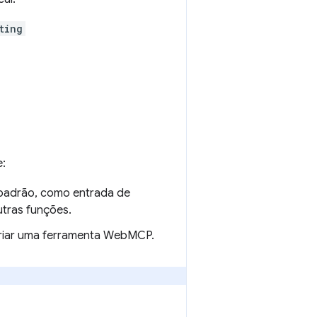
ting
e:
t padrão, como entrada de
tras funções.
criar uma ferramenta WebMCP.