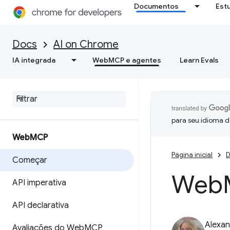
Documentos
Est
Docs
AI on Chrome
IA integrada
WebMCP e agentes
Learn Evals
para seu idioma d
Web
MCP
Página inicial
D
Começar
Web
API imperativa
API declarativa
Alexan
Avaliações do Web
MCP