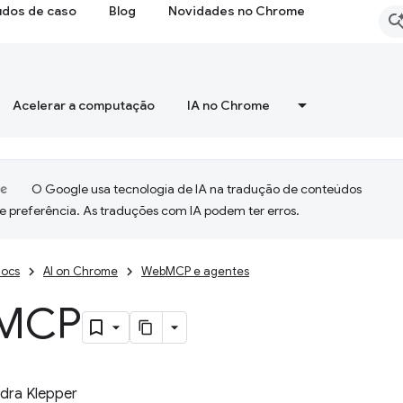
udos de caso
Blog
Novidades no Chrome
Acelerar a computação
IA no Chrome
O Google usa tecnologia de IA na tradução de conteúdos
e preferência. As traduções com IA podem ter erros.
ocs
AI on Chrome
WebMCP e agentes
MCP
dra Klepper