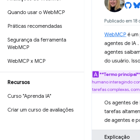
Quando usar o Web
MCP
Publicado em 18 
Práticas recomendadas
WebMCP
é um 
Segurança da ferramenta
agentes de IA
.
Web
MCP
agentes saibam
do usuário. Iss
Web
MCP x MCP
**Termo principal*
humano interagindo com 
Recursos
tarefas complexas, com
Curso "Aprenda IA"
Os agentes de 
Criar um curso de avaliações
tarefas altame
de agentes e p
Explicação