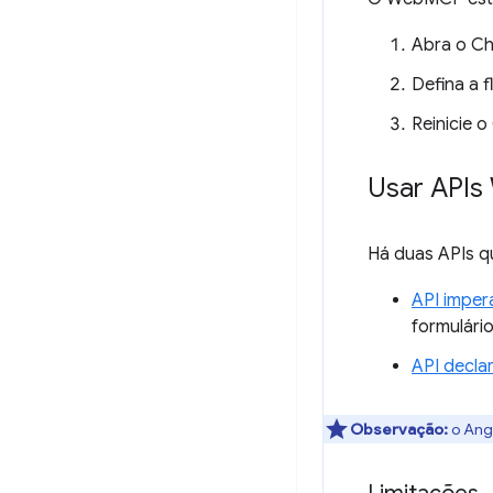
Abra o C
Defina a 
Reinicie 
Usar APIs
Há duas APIs qu
API imper
formulári
API declar
Observação:
o Ang