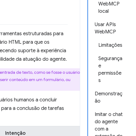
WebMCP
local
Usar APIs
WebMCP
rramentas estruturadas para
ário HTML para que os
Limitações
ecendo suporte à experiência
Segurança
bilidade da atuação do agente.
e
entrada de texto, como se fosse o usuário
permissõe
nserir conteúdo em um formulário, ou
s
Demonstraç
uários humanos a concluir
ão
 para a conclusão de tarefas
Imitar o chat
do agente
com a
Intenção