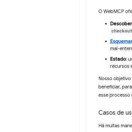
O WebMCP ofer
Descober
checkou
Esquema
mal-enten
Estado
: 
recursos 
Nosso objetivo
beneficiar, pa
esse processo
Casos de u
Há muitas mane