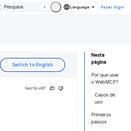
/
Fazer login
Nesta
página
Por que usar
o WebMCP?
Isso foi útil?
Casos de
uso
Primeiros
passos