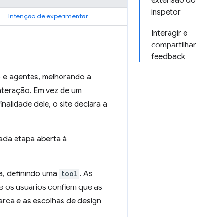
extensão do
inspetor
Intenção de experimentar
Interagir e
compartilhar
feedback
 e agentes, melhorando a
interação. Em vez de um
alidade dele, o site declara a
cada etapa aberta à
ra, definindo uma
tool
. As
e os usuários confiem que as
rca e as escolhas de design