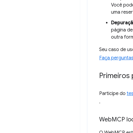
Você pode
uma reser
Depuração
página de
outra for
Seu caso de us
Faça perguntas
Primeiros
Participe do
te
.
Web
MCP loc
O WebMCP está 