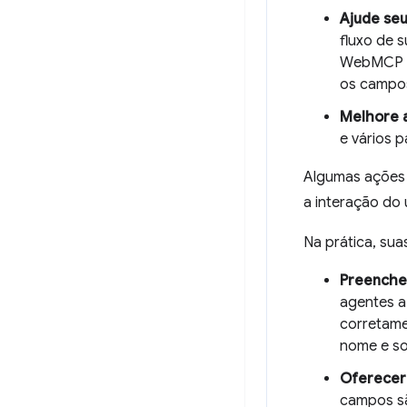
Ajude seu
fluxo de 
WebMCP pa
os campos
Melhore a
e vários 
Algumas ações 
a interação do
Na prática, sua
Preencher
agentes a
corretame
nome e s
Oferecer 
campos sã