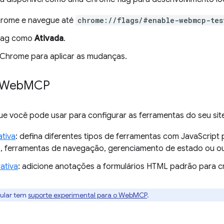
hrome e navegue até
chrome://flags/#enable-webmcp-tes
flag como
Ativada
.
o Chrome para aplicar as mudanças.
 Web
MCP
e você pode usar para configurar as ferramentas do seu sit
ativa
: defina diferentes tipos de ferramentas com JavaScrip
o, ferramentas de navegação, gerenciamento de estado ou ou
ativa
: adicione anotações a formulários HTML padrão para 
ular tem
suporte experimental para o WebMCP
.