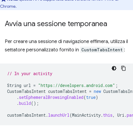
Chrome.
Avvia una sessione temporanea
Per creare una sessione di navigazione effimera, utilizza il
settatore personalizzato fornito in
CustomTabsIntent
:
// In your activity
String
url
=
"https://developers.android.com"
;
CustomTabsIntent
customTabsIntent
=
new
CustomTabsIn
.
setEphemeralBrowsingEnabled
(
true
)
.
build
();
customTabsIntent
.
launchUrl
(
MainActivity
.
this
,
Uri
.
pa