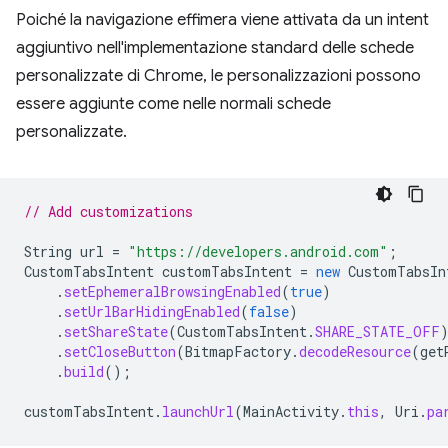
Poiché la navigazione effimera viene attivata da un intent
aggiuntivo nell'implementazione standard delle schede
personalizzate di Chrome, le personalizzazioni possono
essere aggiunte come nelle normali schede
personalizzate.
// Add customizations
String
url
=
"https://developers.android.com"
;
CustomTabsIntent
customTabsIntent
=
new
CustomTabsIn
.
setEphemeralBrowsingEnabled
(
true
)
.
setUrlBarHidingEnabled
(
false
)
.
setShareState
(
CustomTabsIntent
.
SHARE_STATE_OFF
.
setCloseButton
(
BitmapFactory
.
decodeResource
(
get
.
build
();
customTabsIntent
.
launchUrl
(
MainActivity
.
this
,
Uri
.
pa