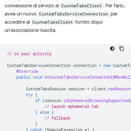
connessione di servizio al
CustomTabsClient
. Per farlo,
avvia un nuovo
CustomTabsServiceConnection
per
accedere al
CustomTabsClient
fornito dopo
un'associazione riuscita.
// in your activity
CustomTabsServiceConnection
connection
=
new
CustomT
@Override
public
void
onCustomTabsServiceConnected
(
@NonNul
CustomTabsSession
session
=
client
.
newSessio
try
{
if
(
session
.
isEphemeralBrowsingSupported
// launch ephemeral tab
}
else
{
// fallback
}
}
catch
(
RemoteException
e
)
{