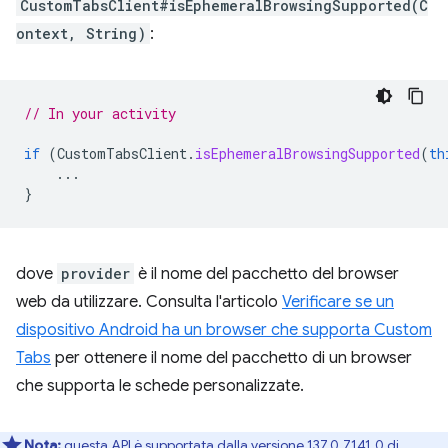
CustomTabsClient#isEphemeralBrowsingSupported(C
ontext, String)
:
// In your activity
if
(
CustomTabsClient
.
isEphemeralBrowsingSupported
(
th
...
}
dove
provider
è il nome del pacchetto del browser
web da utilizzare. Consulta l'articolo
Verificare se un
dispositivo Android ha un browser che supporta Custom
Tabs
per ottenere il nome del pacchetto di un browser
che supporta le schede personalizzate.
Nota:
questa API è supportata dalla versione 137.0.7141.0 di