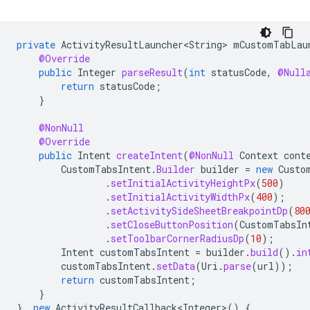
private
ActivityResultLauncher<String>
mCustomTabLau
@Override
public
Integer
parseResult
(
int
statusCode
,
@Null
return
statusCode
;
}
@NonNull
@Override
public
Intent
createIntent
(
@NonNull
Context
cont
CustomTabsIntent
.
Builder
builder
=
new
Custo
.
setInitialActivityHeightPx
(
500
)
.
setInitialActivityWidthPx
(
400
);
.
setActivitySideSheetBreakpointDp
(
80
.
setCloseButtonPosition
(
CustomTabsIn
.
setToolbarCornerRadiusDp
(
10
);
Intent
customTabsIntent
=
builder
.
build
().
in
customTabsIntent
.
setData
(
Uri
.
parse
(
url
));
return
customTabsIntent
;
}
},
new
ActivityResultCallback<Integer>
()
{