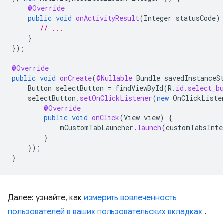
@Override
public
void
onActivityResult
(
Integer
statusCode
)
// ...
}
});
@Override
public
void
onCreate
(
@Nullable
Bundle
savedInstanceS
Button
selectButton
=
findViewById
(
R
.
id
.
select_b
selectButton
.
setOnClickListener
(
new
OnClickListe
@Override
public
void
onClick
(
View
view
)
{
mCustomTabLauncher
.
launch
(
customTabsInte
}
});
}
Далее: узнайте, как
измерить вовлеченность
пользователей в ваших пользовательских вкладках
.