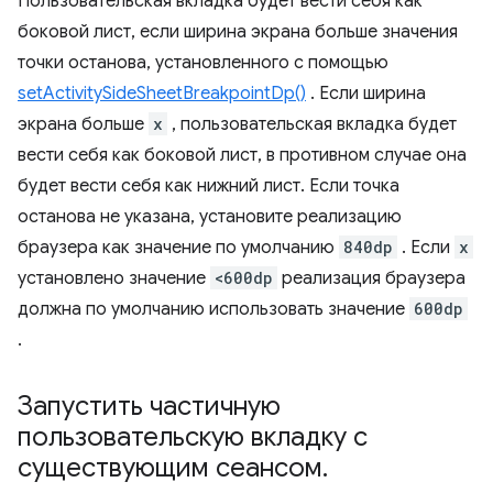
Пользовательская вкладка будет вести себя как
боковой лист, если ширина экрана больше значения
точки останова, установленного с помощью
setActivitySideSheetBreakpointDp()
. Если ширина
экрана больше
x
, пользовательская вкладка будет
вести себя как боковой лист, в противном случае она
будет вести себя как нижний лист. Если точка
останова не указана, установите реализацию
браузера как значение по умолчанию
840dp
. Если
x
установлено значение
<600dp
реализация браузера
должна по умолчанию использовать значение
600dp
.
Запустить частичную
пользовательскую вкладку с
существующим сеансом
.