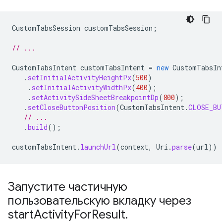
CustomTabsSession
customTabsSession
;
// ...
CustomTabsIntent
customTabsIntent
=
new
CustomTabsIn
.
setInitialActivityHeightPx
(
500
)
.
setInitialActivityWidthPx
(
400
);
.
setActivitySideSheetBreakpointDp
(
800
);
.
setCloseButtonPosition
(
CustomTabsIntent
.
CLOSE_BU
// ...
.
build
();
customTabsIntent
.
launchUrl
(
context
,
Uri
.
parse
(
url
))
Запустите частичную
пользовательскую вкладку через
start
Activity
For
Result
.