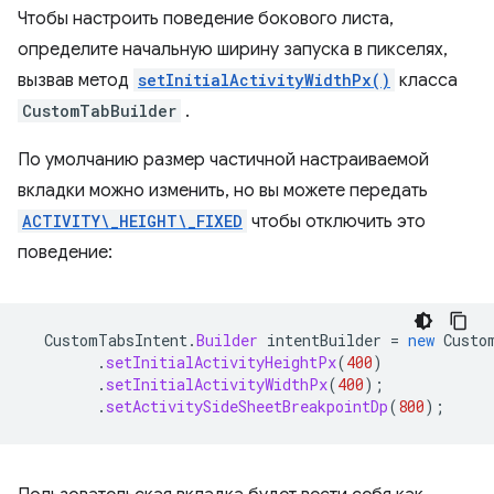
Чтобы настроить поведение бокового листа,
определите начальную ширину запуска в пикселях,
вызвав метод
setInitialActivityWidthPx()
класса
CustomTabBuilder
.
По умолчанию размер частичной настраиваемой
вкладки можно изменить, но вы можете передать
ACTIVITY\_HEIGHT\_FIXED
чтобы отключить это
поведение:
CustomTabsIntent
.
Builder
intentBuilder
=
new
Custo
.
setInitialActivityHeightPx
(
400
)
.
setInitialActivityWidthPx
(
400
);
.
setActivitySideSheetBreakpointDp
(
800
);