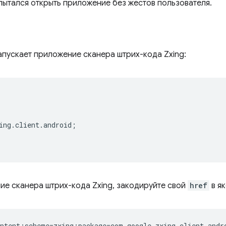
опытался открыть приложение без жестов пользователя.
апускает приложение сканера штрих-кода Zxing:
ing.client.android;  

ие сканера штрих-кода Zxing, закодируйте свой
href
в як
ntent;scheme=zxing;package=com.google.zxing.client.andro