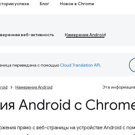
стории успеха
Блог
Новое в Chrome
веренная веб-активность
Намерения Android
аница переведена с помощью
Cloud Translation API
.
roid
Намерения Android
Эта информация 
ия Android с Chrom
ожения прямо с веб-страницы на устройстве Android с п