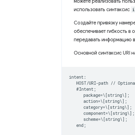
можете реализовать поль
использовать синтаксис
i
Создайте привязку намере
обеспечивает гибкость в о
передавать информацию 
Основной синтаксис URI 
intent:  

   HOST/URI-path // Optiona
   #Intent;  

      package=\[string\];  

      action=\[string\];  

      category=\[string\];  
      component=\[string\]; 
      scheme=\[string\];  
