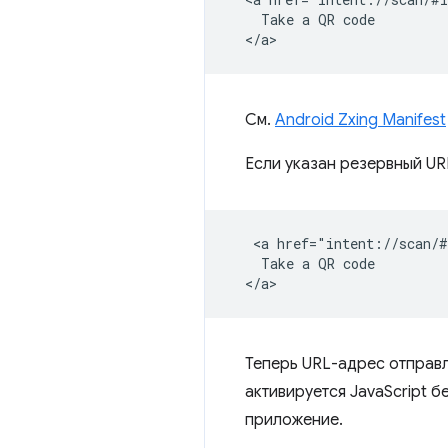
    Take a QR code

См.
Android Zxing Manifest
Если указан резервный U
   <a href="intent://scan/#
    Take a QR code

Теперь URL-адрес отправ
активируется JavaScript б
приложение.