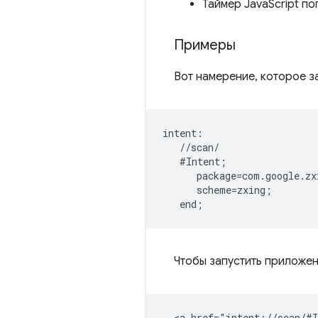
Таймер JavaScript п
Примеры
Вот намерение, которое з
intent:  

   //scan/  

   #Intent;  

      package=com.google.zx
      scheme=zxing;  

Чтобы запустить приложен
  <a href="intent://scan/#I