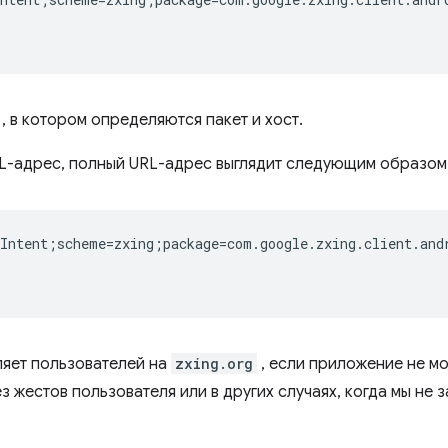
, в котором определяются пакет и хост.
RL-адрес, полный URL-адрес выглядит следующим образом
Intent;scheme=zxing;package=com.google.zxing.client.and
ляет пользователей на
zxing.org
, если приложение не мо
ез жестов пользователя или в других случаях, когда мы не