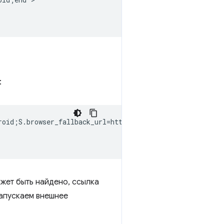
:
roid;S.browser_fallback_url=http%3A%2F%2Fzxing.org;end">
жет быть найдено, ссылка
 запускаем внешнее