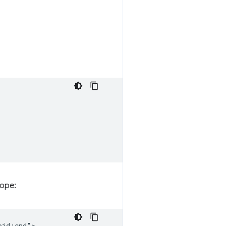
оре:
id;end">
