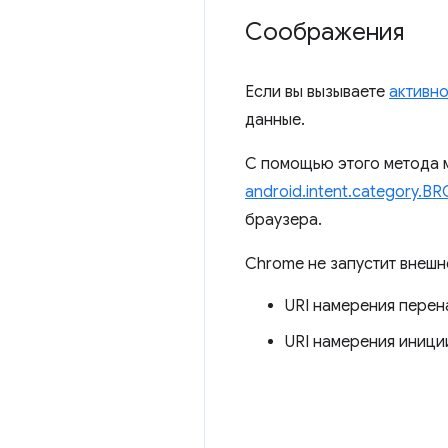
Соображения
Если вы вызываете
активно
данные.
С помощью этого метода м
android.intent.category.
браузера.
Chrome не запустит внешн
URI намерения перен
URI намерения иници