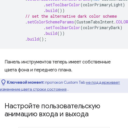
.
setToolbarColor
(
colorPrimaryLight
)
.
build
())
// set the alternative dark color scheme
.
setColorSchemeParams
(
CustomTabsIntent
.
COLOR
.
setToolbarColor
(
colorPrimaryDark
)
.
build
())
.
build
();
Панель инструментов теперь имеет собственные
цвета фона и переднего плана.
Ключевой момент:
протокол Custom Tab
не поддерживает
изменение цвета строки состояния
.
Настройте пользовательскую
анимацию входа и выхода