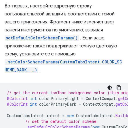
Во-первых, настройте адресную строку
пользовательской вкладки в соответствии с темой
вашего приложения. Фрагмент ниже изменяет цвет
панели инструментов по умолчанию, вызывая
setDefaultColorSchemeParams()
. Если ваше
приложение также поддерживает темную цветовую
схему, установите ее с помощью
.setColorSchemeParams(CustomTabsIntent.COLOR_SC
HEME_DARK, …)
.
// get the current toolbar background color (this mi
@ColorInt
int
colorPrimaryLight
=
ContextCompat
.
getC
@ColorInt
int
colorPrimaryDark
=
ContextCompat
.
getCo
CustomTabsIntent
intent
=
new
CustomTabsIntent
.
Build
// set the default color scheme
.
setDefaultColorSchemeParams
(
new
CustomTabCo