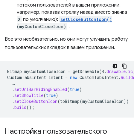
потоком пользователей в вашем приложении,
например, показав стрелку назад вместо значка
X
по умолчанию):
setCloseButtonIcon()
(myCustomCloseIcon)
.
Все это необязательно, но они могут улучшить работу
пользовательских вкладок в вашем приложении.
Bitmap
myCustomCloseIcon
=
getDrawable
(
R
.
drawable
.
ic
CustomTabsIntent
intent
=
new
CustomTabsIntent
.
Build
…
.
setUrlBarHidingEnabled
(
true
)
.
setShowTitle
(
true
)
.
setCloseButtonIcon
(
toBitmap
(
myCustomCloseIcon
))
.
build
();
Настройка пользовательского