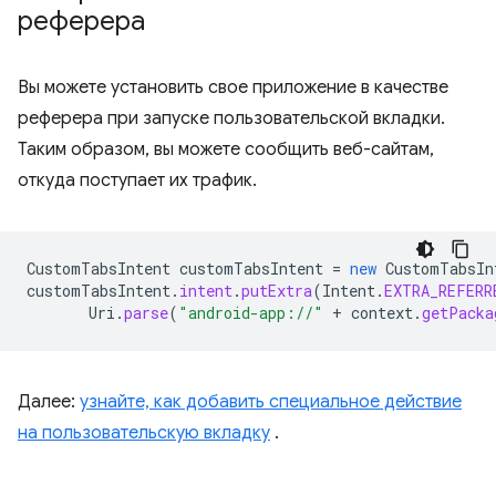
реферера
Вы можете установить свое приложение в качестве
реферера при запуске пользовательской вкладки.
Таким образом, вы можете сообщить веб-сайтам,
откуда поступает их трафик.
CustomTabsIntent
customTabsIntent
=
new
CustomTabsIn
customTabsIntent
.
intent
.
putExtra
(
Intent
.
EXTRA_REFERR
Uri
.
parse
(
"android-app://"
+
context
.
getPacka
Далее:
узнайте, как добавить специальное действие
на пользовательскую вкладку
.