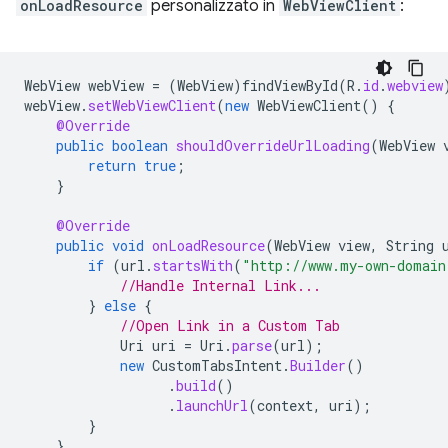
onLoadResource
personalizzato in
WebViewClient
:
WebView
webView
=
(
WebView
)
findViewById
(
R
.
id
.
webview
webView
.
setWebViewClient
(
new
WebViewClient
()
{
@Override
public
boolean
shouldOverrideUrlLoading
(
WebView
return
true
;
}
@Override
public
void
onLoadResource
(
WebView
view
,
String
if
(
url
.
startsWith
(
"http://www.my-own-domain
//Handle Internal Link...
}
else
{
//Open Link in a Custom Tab
Uri
uri
=
Uri
.
parse
(
url
);
new
CustomTabsIntent
.
Builder
()
.
build
()
.
launchUrl
(
context
,
uri
);
}
}