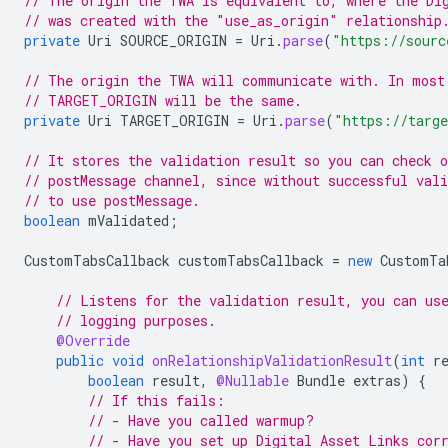
// The origin the TWA is equivalent to, where the Di
// was created with the "use_as_origin" relationship
private
Uri
SOURCE_ORIGIN
=
Uri
.
parse
(
"https://sourc
// The origin the TWA will communicate with. In most
// TARGET_ORIGIN will be the same.
private
Uri
TARGET_ORIGIN
=
Uri
.
parse
(
"https://targe
// It stores the validation result so you can check o
// postMessage channel, since without successful vali
// to use postMessage.
boolean
mValidated
;
CustomTabsCallback
customTabsCallback
=
new
CustomTa
// Listens for the validation result, you can us
// logging purposes.
@Override
public
void
onRelationshipValidationResult
(
int
r
boolean
result
,
@Nullable
Bundle
extras
)
{
// If this fails:
// - Have you called warmup?
// - Have you set up Digital Asset Links cor