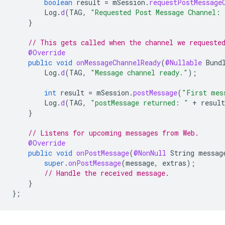
boolean
result
=
mSession
.
requestPostMessage
Log
.
d
(
TAG
,
"Requested Post Message Channel: 
}
// This gets called when the channel we requeste
@Override
public
void
onMessageChannelReady
(
@Nullable
Bund
Log
.
d
(
TAG
,
"Message channel ready."
);
int
result
=
mSession
.
postMessage
(
"First mes
Log
.
d
(
TAG
,
"postMessage returned: "
+
result
}
// Listens for upcoming messages from Web.
@Override
public
void
onPostMessage
(
@NonNull
String
messag
super
.
onPostMessage
(
message
,
extras
);
// Handle the received message.
}
};