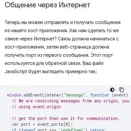
Общение через Интернет
Теперь мы можем отправлять и получать сообщения
из нашего хост-приложения. Как нам сделать то же
самое через Интернет? Связь должна начинаться с
хост-приложения, затем веб-страница должна
получить порт из первого сообщения. Этот порт
используется для обратной связи. Ваш файл
JavaScript будет выглядеть примерно так:
window
.
addEventListener
(
"message"
,
function
(
event
)
// We are receiveing messages from any origin, you
// using event.origin
// get the port then use it for communication.
var
port
=
event
.
ports
[
0
];
if
(
typeof
port
===
'undefined'
)
return
;