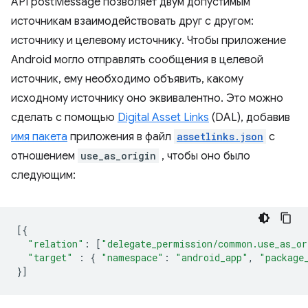
API postMessage позволяет двум допустимым
источникам взаимодействовать друг с другом:
источнику и целевому источнику. Чтобы приложение
Android могло отправлять сообщения в целевой
источник, ему необходимо объявить, какому
исходному источнику оно эквивалентно. Это можно
сделать с помощью
Digital Asset Links
(DAL), добавив
имя пакета
приложения в файл
assetlinks.json
с
отношением
use_as_origin
, чтобы оно было
следующим:
[{
"relation"
:
[
"delegate_permission/common.use_as_or
"target"
:
{
"namespace"
:
"android_app"
,
"package
}]