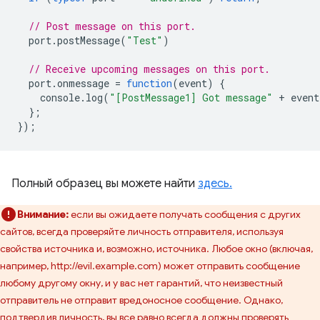
// Post message on this port.
port
.
postMessage
(
"Test"
)
// Receive upcoming messages on this port.
port
.
onmessage
=
function
(
event
)
{
console
.
log
(
"[PostMessage1] Got message"
+
event
};
});
Полный образец вы можете найти
здесь.
Внимание:
если вы ожидаете получать сообщения с других
сайтов, всегда проверяйте личность отправителя, используя
свойства источника и, возможно, источника. Любое окно (включая,
например, http://evil.example.com) может отправить сообщение
любому другому окну, и у вас нет гарантий, что неизвестный
отправитель не отправит вредоносное сообщение. Однако,
подтвердив личность, вы все равно всегда должны проверять