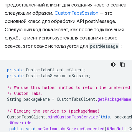
предоставленный клиент для создания нового сеанса
следующим образом.
CustomTabsSession
— это
основной класс для обработки API postMessage.
Следующий код показывает, как после подключения
службы клиент используется для создания нового
сеанса, этот сеанс используется для
postMessage
:
private
CustomTabsClient
mClient
;
private
CustomTabsSession
mSession
;
// We use this helper method to return the preferred
// Custom Tabs.
String
packageName
=
CustomTabsClient
.
getPackageName
// Binding the service to (packageName).
CustomTabsClient
.
bindCustomTabsService
(
this
,
package
@Override
public
void
onCustomTabsServiceConnected
(
@NonNull
C