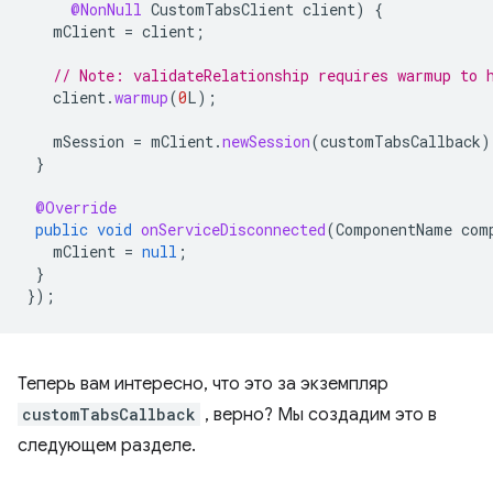
@NonNull
CustomTabsClient
client
)
{
mClient
=
client
;
// Note: validateRelationship requires warmup to 
client
.
warmup
(
0
L
);
mSession
=
mClient
.
newSession
(
customTabsCallback
)
}
@Override
public
void
onServiceDisconnected
(
ComponentName
com
mClient
=
null
;
}
});
Теперь вам интересно, что это за экземпляр
customTabsCallback
, верно? Мы создадим это в
следующем разделе.