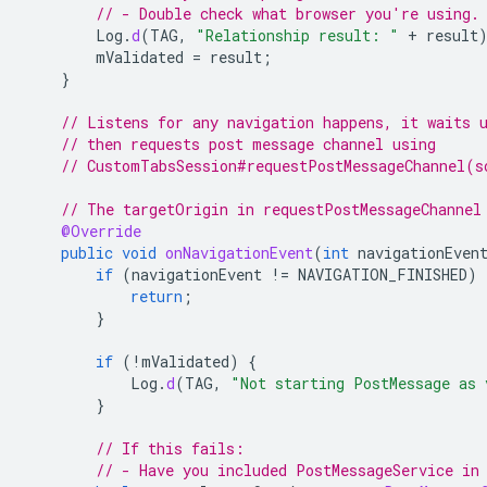
// - Double check what browser you're using.
Log
.
d
(
TAG
,
"Relationship result: "
+
result
mValidated
=
result
;
}
// Listens for any navigation happens, it waits 
// then requests post message channel using
// CustomTabsSession#requestPostMessageChannel(s
// The targetOrigin in requestPostMessageChannel
@Override
public
void
onNavigationEvent
(
int
navigationEven
if
(
navigationEvent
!=
NAVIGATION_FINISHED
)
return
;
}
if
(
!
mValidated
)
{
Log
.
d
(
TAG
,
"Not starting PostMessage as 
}
// If this fails:
// - Have you included PostMessageService in