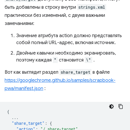
быть добавлены в строку внутри
strings.xml
практически без изменений, с двумя важными
замечаниями:
Значение атрибута action должно представлять
собой полный URL-адрес, включая источник.
Двойные кавычки необходимо экранировать,
поэтому каждая
"
становится
\"
.
Вот как выглядит раздел
share_target
в файле
https://googlechrome.github.io/samples/scrapbook-
pwa/manifest.json
:
{
...
"share_target"
:
{
"action"
:
"/_share-target"
,