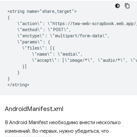
<string
name="share_target">

\"action\":
\"method\":
\"enctype\":
\"params\":
\"files\":
\"name\":
\"accept\":
[\"image/*\",
\"audio/*\",
}

}

Android
Manifest
.
xml
В Android Manifest необходимо внести несколько
изменений. Во-первых, нужно убедиться, что