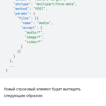
"enctype"
:
"multipart/form-data"
,
"method"
:
"POST"
,
"params"
:
{
"files"
:
[{
"name"
:
"media"
,
"accept"
:
[
"audio/*"
,
"image/*"
,
"video/*"
]
}]
}
},
...
}
Новый строковый элемент будет выглядеть
следующим образом: