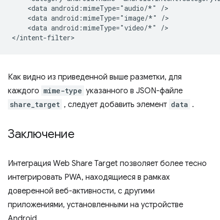
<data
android:mimeType="audio/*"
<data
android:mimeType="image/*"
<data
android:mimeType="video/*"
/>

Как видно из приведенной выше разметки, для
каждого
mime-type
указанного в JSON-файле
share_target
, следует добавить элемент
data
.
Заключение
Интеграция Web Share Target позволяет более тесно
интегрировать PWA, находящиеся в рамках
доверенной веб-активности, с другими
приложениями, установленными на устройстве
Android.