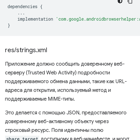
dependencies
{
...
implementation
'com.google.androidbrowserhelper:
}
res
/
strings
.
xml
Приложение должно сообщить доверенному веб-
серверу (Trusted Web Activity) подробности
поддерживаемого обмена данными, такие как URL-
адреса для открытия, используемый метод и
поддерживаемые MIME-типы.
Это делается с помощью JSON, предоставляемого
доверенному веб-активному объекту через
строковый ресурс. Поля идентичны полю
share_target
доступному в веб-манифесте, и могут