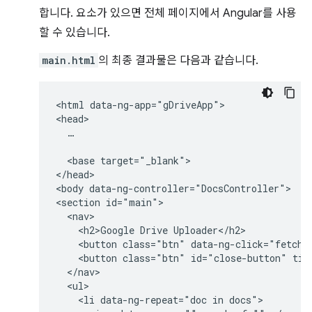
합니다. 요소가 있으면 전체 페이지에서 Angular를 사용
할 수 있습니다.
main.html
의 최종 결과물은 다음과 같습니다.
<html data-ng-app="gDriveApp">

<head>

  …

  <base target="_blank">

</head>

<body data-ng-controller="DocsController">

<section id="main">

  <nav>

    <h2>Google Drive Uploader</h2>

    <button class="btn" data-ng-click="fetchDo
    <button class="btn" id="close-button" titl
  </nav>

  <ul>

    <li data-ng-repeat="doc in docs">
