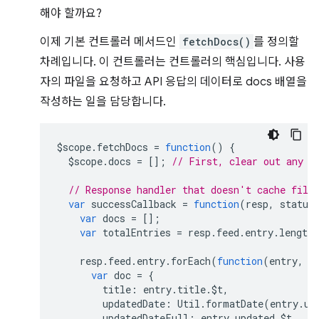
해야 할까요?
이제 기본 컨트롤러 메서드인
fetchDocs()
를 정의할
차례입니다. 이 컨트롤러는 컨트롤러의 핵심입니다. 사용
자의 파일을 요청하고 API 응답의 데이터로 docs 배열을
작성하는 일을 담당합니다.
$scope
.
fetchDocs
=
function
()
{
$scope
.
docs
=
[];
// First, clear out any o
// Response handler that doesn't cache file
var
successCallback
=
function
(
resp
,
status
var
docs
=
[];
var
totalEntries
=
resp
.
feed
.
entry
.
length
resp
.
feed
.
entry
.
forEach
(
function
(
entry
,
i
var
doc
=
{
title
:
entry
.
title
.
$t
,
updatedDate
:
Util
.
formatDate
(
entry
.
up
updatedDateFull
:
entry
.
updated
.
$t
,