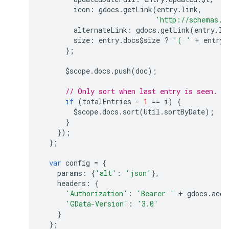
icon
:
gdocs
.
getLink
(
entry
.
link
,
'http://schemas.g
alternateLink
:
gdocs
.
getLink
(
entry
.
li
size
:
entry
.
docs$size
?
'( '
+
entry
.
};
$scope
.
docs
.
push
(
doc
);
// Only sort when last entry is seen.
if
(
totalEntries
-
1
==
i
)
{
$scope
.
docs
.
sort
(
Util
.
sortByDate
);
}
});
};
var
config
=
{
params
:
{
'alt'
:
'json'
},
headers
:
{
'Authorization'
:
'Bearer '
+
gdocs
.
acce
'GData-Version'
:
'3.0'
}
};