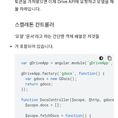
토큰을 가져왔으면 이제 Drive API에 요청하고 모델을 채
울 차례입니다.
스켈레톤 컨트롤러
'모델' '문서'라고 하는 간단한 객체 배열은 저것들
가 포함되어 있습니다.
var
gDriveApp
=
angular
.
module
(
'gDriveApp'
,
[
gDriveApp
.
factory
(
'gdocs'
,
function
()
{
var
gdocs
=
new
GDocs
();
return
gdocs
;
});
function
DocsController
(
$scope
,
$http
,
gdocs
)
$scope
.
docs
=
[];
$scope
.
fetchDocs
=
function
()
{