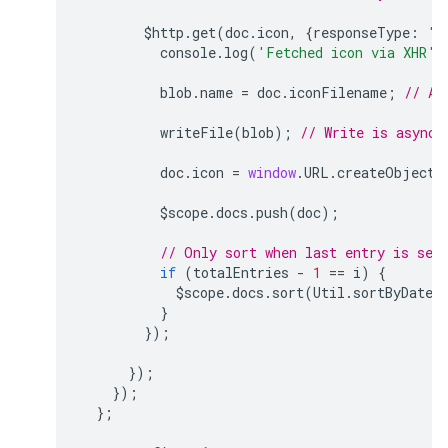
$http
.
get
(
doc
.
icon
,
{
responseType
:
'b
console
.
log
(
'Fetched icon via XHR'
)
blob
.
name
=
doc
.
iconFilename
;
// Ad
writeFile
(
blob
);
// Write is async,
doc
.
icon
=
window
.
URL
.
createObjectU
$scope
.
docs
.
push
(
doc
);
// Only sort when last entry is see
if
(
totalEntries
-
1
==
i
)
{
$scope
.
docs
.
sort
(
Util
.
sortByDate
)
}
});
});
});
};