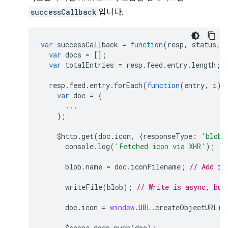
successCallback
입니다.
var
successCallback
=
function
(
resp
,
status
,
var
docs
=
[];
var
totalEntries
=
resp
.
feed
.
entry
.
length
;
resp
.
feed
.
entry
.
forEach
(
function
(
entry
,
i
)
var
doc
=
{
...
};
$http
.
get
(
doc
.
icon
,
{
responseType
:
'blob'
console
.
log
(
'Fetched icon via XHR'
);
blob
.
name
=
doc
.
iconFilename
;
// Add ic
writeFile
(
blob
);
// Write is async, but
doc
.
icon
=
window
.
URL
.
createObjectURL
(
b
$scope
.
docs
.
push
(
doc
);