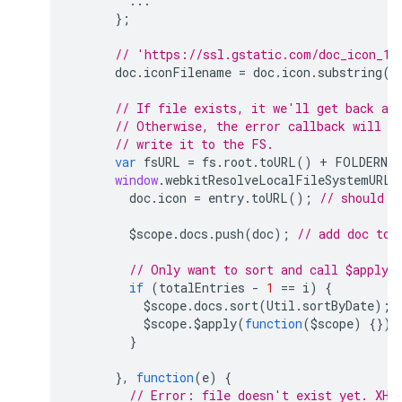
...
};
// 'https://ssl.gstatic.com/doc_icon_12
doc
.
iconFilename
=
doc
.
icon
.
substring
(
d
// If file exists, it we'll get back a 
// Otherwise, the error callback will f
// write it to the FS.
var
fsURL
=
fs
.
root
.
toURL
()
+
FOLDERNAM
window
.
webkitResolveLocalFileSystemURL
(
doc
.
icon
=
entry
.
toURL
();
// should b
$scope
.
docs
.
push
(
doc
);
// add doc to 
// Only want to sort and call $apply(
if
(
totalEntries
-
1
==
i
)
{
$scope
.
docs
.
sort
(
Util
.
sortByDate
);
$scope
.
$apply
(
function
(
$scope
)
{});
}
},
function
(
e
)
{
// Error: file doesn't exist yet. XHR