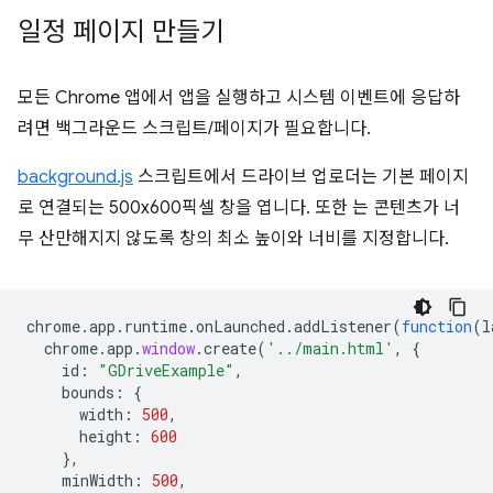
일정 페이지 만들기
모든 Chrome 앱에서 앱을 실행하고 시스템 이벤트에 응답하
려면 백그라운드 스크립트/페이지가 필요합니다.
background.js
스크립트에서 드라이브 업로더는 기본 페이지
로 연결되는 500x600픽셀 창을 엽니다. 또한 는 콘텐츠가 너
무 산만해지지 않도록 창의 최소 높이와 너비를 지정합니다.
chrome
.
app
.
runtime
.
onLaunched
.
addListener
(
function
(
l
chrome
.
app
.
window
.
create
(
'../main.html'
,
{
id
:
"GDriveExample"
,
bounds
:
{
width
:
500
,
height
:
600
},
minWidth
:
500
,