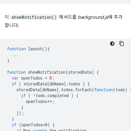
이
showNotification()
메서드를
background.js
에 추가
합니다.
function
launch
()
{
...
}
function
showNotification
(
storedData
)
{
var
openTodos
=
0
;
if
(
storedData
[
dbName
]
.
todos
)
{
storedData
[
dbName
]
.
todos
.
forEach
(
function
(
todo
)
if
(
!
todo
.
completed
)
{
openTodos
++
;
}
}
);
}
if
(
openTodos>0
)
{
//
Now
create
the
notification