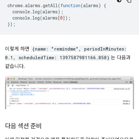
chrome
.
alarms
.
getAll
(
function
(
alarms
)
{
console
.
log
(
alarms
);
console
.
log
(
alarms
[
0
]);
});
이렇게 하면
{name: "remindme", periodInMinutes:
0.1, scheduledTime: 1397587981166.858}
는 다음과
같습니다.
다음 섹션 준비