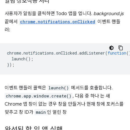
알림 상호작용 처리
사용자가 알림을 클릭하면 Todo 앱을 엽니다.
background.js
끝에서
chrome.notifications.onClicked
이벤트 핸들
러:
chrome
.
notifications
.
onClicked
.
addListener
(
function
(
launch
();
});
이벤트 핸들러 콜백은
launch()
메서드를 호출합니다.
chrome.app.window.create()
, 다음 중 하나 는 새
Chrome 앱 창이 없는 경우 창을 만들거나 현재 창에 포커스를
맞추고 창 ID가
main
인 열린 창
완성된 할 일 앱 실행