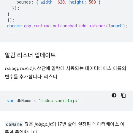
bounds
:
{
width
:
620
,
height
:
500
}
}
);
}
}
);
chrome
.
app
.
runtime
.
onLaunched
.
addListener
(
launch
);
...
알람 리스너 업데이트
background.js
상단에 알람에 사용되는 데이터베이스 이름의
변수를 추가합니다. 리스너:
var
dbName
=
'todos-vanillajs'
;
dbName
값은
js/app.js
의 17번 줄에 설정된 데이터베이스 이
름과 동일합니다.