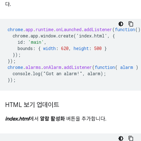
다.
chrome
.
app
.
runtime
.
onLaunched
.
addListener
(
function
()
chrome.app.window.create('index.html',
{
id
:
'main'
,
bounds
:
{
width
:
620
,
height
:
500
}
}
);
}
);
chrome
.
alarms
.
onAlarm
.
addListener
(
function
(
alarm
)
console.log("Got
an
alarm!",
alarm)
;
}
);
HTML 보기 업데이트
index.html
에서
알람 활성화
버튼을 추가합니다.