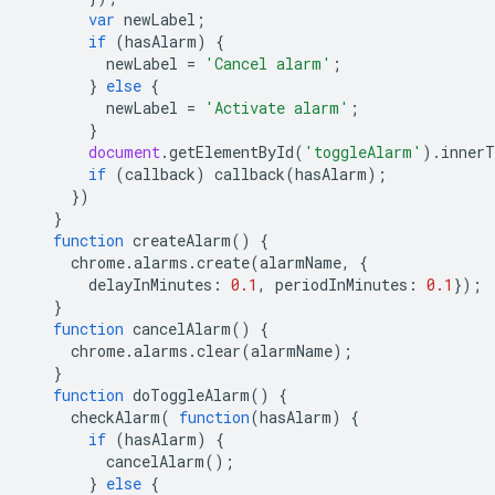
var
newLabel
;
if
(
hasAlarm
)
{
newLabel
=
'Cancel alarm'
;
}
else
{
newLabel
=
'Activate alarm'
;
}
document
.
getElementById
(
'toggleAlarm'
).
innerT
if
(
callback
)
callback
(
hasAlarm
);
})
}
function
createAlarm
()
{
chrome
.
alarms
.
create
(
alarmName
,
{
delayInMinutes
:
0.1
,
periodInMinutes
:
0.1
});
}
function
cancelAlarm
()
{
chrome
.
alarms
.
clear
(
alarmName
);
}
function
doToggleAlarm
()
{
checkAlarm
(
function
(
hasAlarm
)
{
if
(
hasAlarm
)
{
cancelAlarm
();
}
else
{