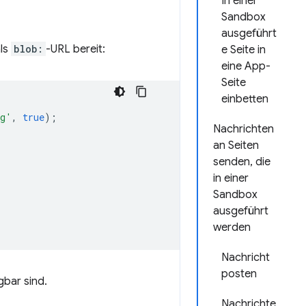
In einer
Sandbox
ausgeführt
als
blob:
-URL bereit:
e Seite in
eine App-
Seite
einbetten
ng'
,
true
);
Nachrichten
an Seiten
senden, die
in einer
Sandbox
ausgeführt
werden
Nachricht
posten
ügbar sind.
Nachrichte