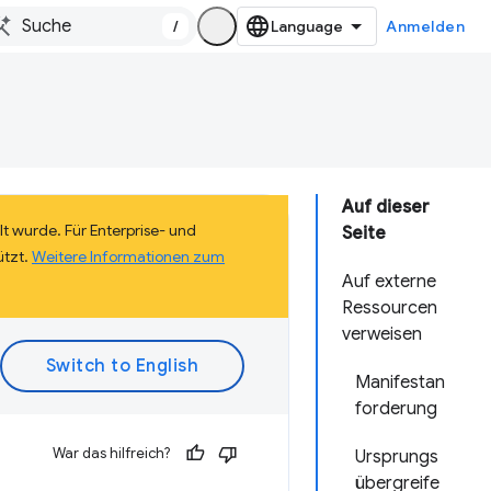
/
Anmelden
Auf dieser
lt wurde. Für Enterprise- und
Seite
ützt.
Weitere Informationen zum
Auf externe
Ressourcen
verweisen
Manifestan
forderung
War das hilfreich?
Ursprungs
übergreife