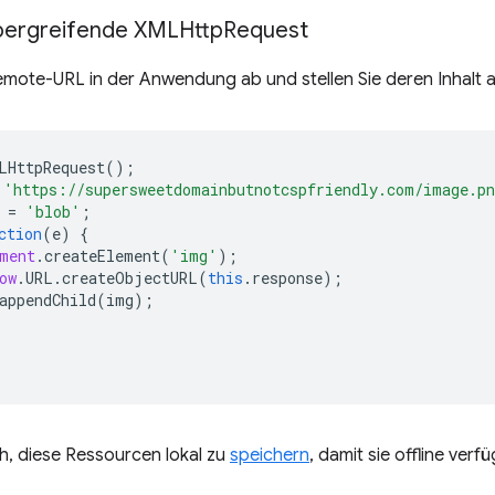
bergreifende XMLHttp
Request
emote-URL in der Anwendung ab und stellen Sie deren Inhalt 
LHttpRequest
();
'https://supersweetdomainbutnotcspfriendly.com/image.p
=
'blob'
;
ction
(
e
)
{
ment
.
createElement
(
'img'
);
ow
.
URL
.
createObjectURL
(
this
.
response
);
appendChild
(
img
);
ch, diese Ressourcen lokal zu
speichern
, damit sie offline verf