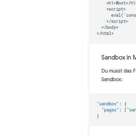
    <h1>Woot</h1>
    <script>

      eval('cons
    </script>

  </body>

Sandbox in M
Du musst das 
Sandbox:
"sandbox"
:
{
"pages"
:
[
"sa
}