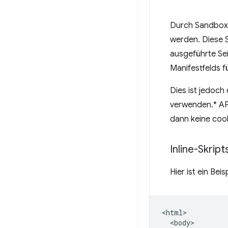
Durch Sandboxi
werden. Diese S
ausgeführte Sei
Manifestfelds f
Dies ist jedoc
verwenden.* AP
dann keine coo
Inline-Skrip
Hier ist ein Bei
<html>

  <body>
