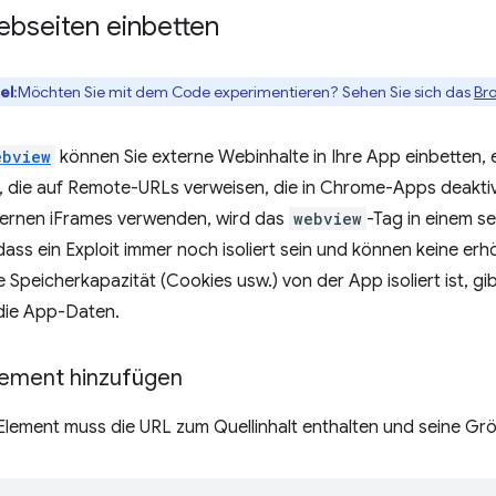
ebseiten einbetten
el
:Möchten Sie mit dem Code experimentieren? Sehen Sie sich das
Bro
ebview
können Sie externe Webinhalte in Ihre App einbetten, e
, die auf Remote-URLs verweisen, die in Chrome-Apps deaktivi
ernen iFrames verwenden, wird das
webview
-Tag in einem s
ass ein Exploit immer noch isoliert sein und können keine e
e Speicherkapazität (Cookies usw.) von der App isoliert ist, gi
 die App-Daten.
lement hinzufügen
Element muss die URL zum Quellinhalt enthalten und seine G