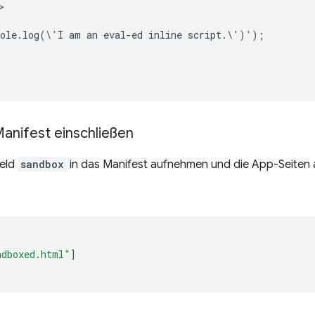


ole.log(\'I am an eval-ed inline script.\')');

anifest einschließen
Feld
sandbox
in das Manifest aufnehmen und die App-Seiten 
ndboxed.html"
]