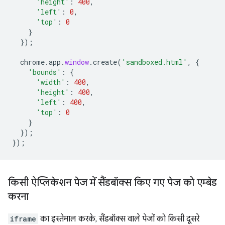
'height'
:
400
,
'left'
:
0
,
'top'
:
0
}
});
chrome
.
app
.
window
.
create
(
'sandboxed.html'
,
{
'bounds'
:
{
'width'
:
400
,
'height'
:
400
,
'left'
:
400
,
'top'
:
0
}
});
});
किसी ऐप्लिकेशन पेज में सैंडबॉक्स किए गए पेज को एम्बेड
करना
iframe
का इस्तेमाल करके, सैंडबॉक्स वाले पेजों को किसी दूसरे