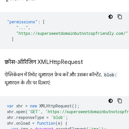
"permissions"
:
[
"..."
,
"https://supersweetdomainbutnotcspfriendly.com/"
]
क्रॉस-ऑरिजिन XMLHttp
Request
ऐप्लिकेशन में रिमोट यूआरएल फ़ेच करें और उसका कॉन्टेंट,
blob:
यूआरएल के तौर पर दिखाएं:
var
xhr
=
new
XMLHttpRequest
();
xhr
.
open
(
'GET'
,
'https://supersweetdomainbutnotcspf
xhr
.
responseType
=
'blob'
;
xhr
.
onload
=
function
(
e
)
{
var
img
=
document
.
createElement
(
'img'
);