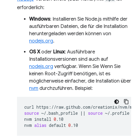
erforderlich:
Windows
: Installieren Sie Node.js mithilfe der
ausführbaren Dateien, die für die Installation
heruntergeladen werden können von
nodejs.org
.
OS X
oder
Linux
: Ausführbare
Installationsversionen sind auch auf
nodejs.org
verfügbar. Wenn Sie Wenn Sie
keinen Root-Zugriff benötigen, ist es
möglicherweise einfacher, die Installation über
nvm
durchzuführen. Beispiel:
curl
https://raw.github.com/creationix/nvm/ma
source
~/.bash_profile
||
source
~/.profile
|
nvm
install
0
.10

nvm
alias
default
0