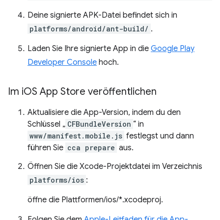
Deine signierte APK-Datei befindet sich in
platforms/android/ant-build/
.
Laden Sie Ihre signierte App in die
Google Play
Developer Console
hoch.
Im i
OS App Store veröffentlichen
Aktualisiere die App-Version, indem du den
Schlüssel „
CFBundleVersion
“ in
www/manifest.mobile.js
festlegst und dann
führen Sie
cca prepare
aus.
Öffnen Sie die Xcode-Projektdatei im Verzeichnis
platforms/ios
:
öffne die Plattformen/ios/*.xcodeproj.
Folgen Sie dem
Apple-Leitfaden für die App-