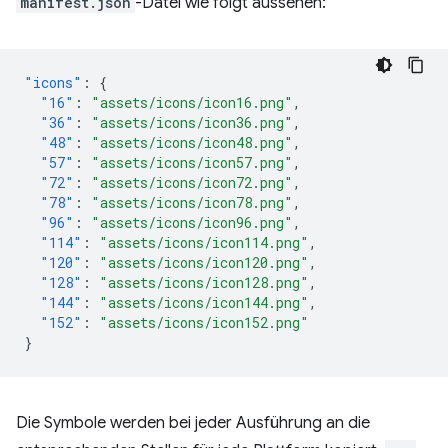
manifest.json
-Datei wie folgt aussehen:
"icons"
:
{
"16"
:
"assets/icons/icon16.png"
,
"36"
:
"assets/icons/icon36.png"
,
"48"
:
"assets/icons/icon48.png"
,
"57"
:
"assets/icons/icon57.png"
,
"72"
:
"assets/icons/icon72.png"
,
"78"
:
"assets/icons/icon78.png"
,
"96"
:
"assets/icons/icon96.png"
,
"114"
:
"assets/icons/icon114.png"
,
"120"
:
"assets/icons/icon120.png"
,
"128"
:
"assets/icons/icon128.png"
,
"144"
:
"assets/icons/icon144.png"
,
"152"
:
"assets/icons/icon152.png"
}
Die Symbole werden bei jeder Ausführung an die