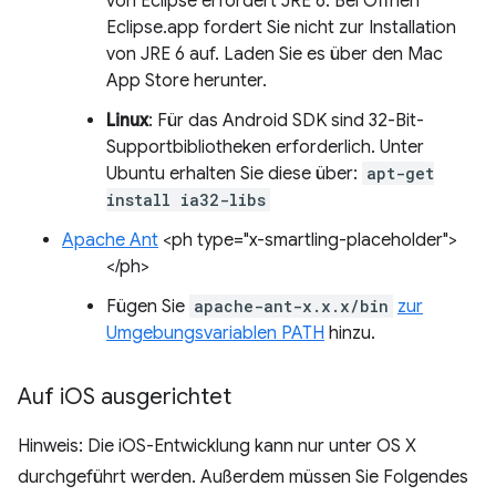
von Eclipse erfordert JRE 6. Bei Öffnen
Eclipse.app fordert Sie nicht zur Installation
von JRE 6 auf. Laden Sie es über den Mac
App Store herunter.
Linux
: Für das Android SDK sind 32-Bit-
Supportbibliotheken erforderlich. Unter
Ubuntu erhalten Sie diese über:
apt-get
install ia32-libs
Apache Ant
<ph type="x-smartling-placeholder">
</ph>
Fügen Sie
apache-ant-x.x.x/bin
zur
Umgebungsvariablen PATH
hinzu.
Auf i
OS ausgerichtet
Hinweis: Die iOS-Entwicklung kann nur unter OS X
durchgeführt werden. Außerdem müssen Sie Folgendes