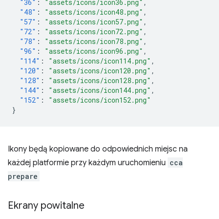
"36"
:
"assets/icons/icon36.png"
,
"48"
:
"assets/icons/icon48.png"
,
"57"
:
"assets/icons/icon57.png"
,
"72"
:
"assets/icons/icon72.png"
,
"78"
:
"assets/icons/icon78.png"
,
"96"
:
"assets/icons/icon96.png"
,
"114"
:
"assets/icons/icon114.png"
,
"120"
:
"assets/icons/icon120.png"
,
"128"
:
"assets/icons/icon128.png"
,
"144"
:
"assets/icons/icon144.png"
,
"152"
:
"assets/icons/icon152.png"
}
Ikony będą kopiowane do odpowiednich miejsc na
każdej platformie przy każdym uruchomieniu
cca
prepare
Ekrany powitalne