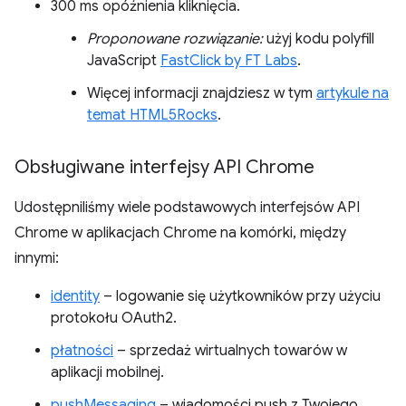
300 ms opóźnienia kliknięcia.
Proponowane rozwiązanie:
użyj kodu polyfill
JavaScript
FastClick by FT Labs
.
Więcej informacji znajdziesz w tym
artykule na
temat HTML5Rocks
.
Obsługiwane interfejsy API Chrome
Udostępniliśmy wiele podstawowych interfejsów API
Chrome w aplikacjach Chrome na komórki, między
innymi:
identity
– logowanie się użytkowników przy użyciu
protokołu OAuth2.
płatności
– sprzedaż wirtualnych towarów w
aplikacji mobilnej.
pushMessaging
– wiadomości push z Twojego