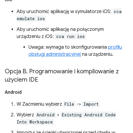
Aby uruchomić aplikację w symulatorze iOS:
cca
emulate ios
Aby uruchomić aplikację na połączonym
urządzeniu z iOS:
cca run ios
Uwaga: wymaga to skonfigurowania
profilu
obsługi administracyjnej
na urządzeniu.
Opcja B
.
Programowanie i kompilowanie z
użyciem IDE
Android
W Zaćmieniu wybierz
File
->
Import
Wybierz
Android
>
Existing Android Code
Into Workspace
Importuj ze ścieżki utworzonej przed chwilą w