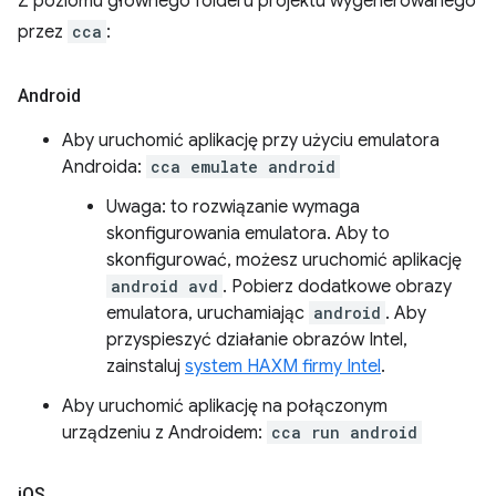
Z poziomu głównego folderu projektu wygenerowanego
przez
cca
:
Android
Aby uruchomić aplikację przy użyciu emulatora
Androida:
cca emulate android
Uwaga: to rozwiązanie wymaga
skonfigurowania emulatora. Aby to
skonfigurować, możesz uruchomić aplikację
android avd
. Pobierz dodatkowe obrazy
emulatora, uruchamiając
android
. Aby
przyspieszyć działanie obrazów Intel,
zainstaluj
system HAXM firmy Intel
.
Aby uruchomić aplikację na połączonym
urządzeniu z Androidem:
cca run android
i
OS