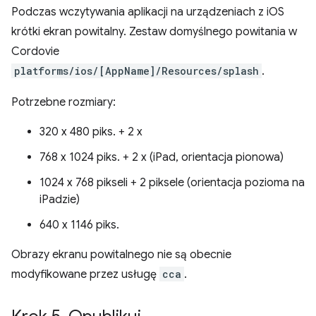
Podczas wczytywania aplikacji na urządzeniach z iOS
krótki ekran powitalny. Zestaw domyślnego powitania w
Cordovie
platforms/ios/[AppName]/Resources/splash
.
Potrzebne rozmiary:
320 x 480 piks. + 2 x
768 x 1024 piks. + 2 x (iPad, orientacja pionowa)
1024 x 768 pikseli + 2 piksele (orientacja pozioma na
iPadzie)
640 x 1146 piks.
Obrazy ekranu powitalnego nie są obecnie
modyfikowane przez usługę
cca
.