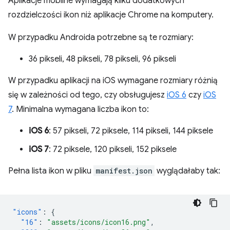
Aplikacje mobilne wymagają kilku dodatkowych
rozdzielczości ikon niż aplikacje Chrome na komputery.
W przypadku Androida potrzebne są te rozmiary:
36 pikseli, 48 pikseli, 78 pikseli, 96 pikseli
W przypadku aplikacji na iOS wymagane rozmiary różnią
się w zależności od tego, czy obsługujesz
iOS 6
czy
iOS
7
. Minimalna wymagana liczba ikon to:
iOS 6
: 57 pikseli, 72 piksele, 114 pikseli, 144 piksele
iOS 7
: 72 piksele, 120 pikseli, 152 piksele
Pełna lista ikon w pliku
manifest.json
wyglądałaby tak:
"icons"
:
{
"16"
:
"assets/icons/icon16.png"
,