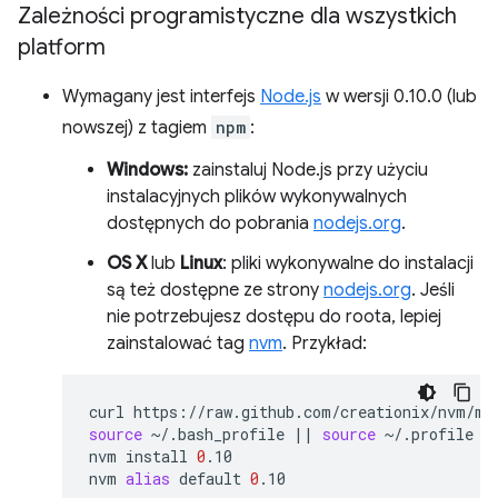
Zależności programistyczne dla wszystkich
platform
Wymagany jest interfejs
Node.js
w wersji 0.10.0 (lub
nowszej) z tagiem
npm
:
Windows:
zainstaluj Node.js przy użyciu
instalacyjnych plików wykonywalnych
dostępnych do pobrania
nodejs.org
.
OS X
lub
Linux
: pliki wykonywalne do instalacji
są też dostępne ze strony
nodejs.org
. Jeśli
nie potrzebujesz dostępu do roota, lepiej
zainstalować tag
nvm
. Przykład:
curl
https://raw.github.com/creationix/nvm/ma
source
~/.bash_profile
||
source
~/.profile
|
nvm
install
0
.10

nvm
alias
default
0