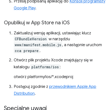
Prześlij podpisaną aplikację do
Konsoli programisty
Google Play
.
Opublikuj w App Store na i
OS
Zaktualizuj wersję aplikacji, ustawiając klucz
CFBundleVersion
w narzędziu
www/manifest.mobile.js
, a następnie uruchom
cca prepare
.
Otwórz plik projektu Xcode znajdujący się w
katalogu
platforms/ios
:
otwórz platformy/ios/*.xcodeproj
Postępuj zgodnie z
przewodnikiem Apple App
Distribution
.
Specjalne uwagi