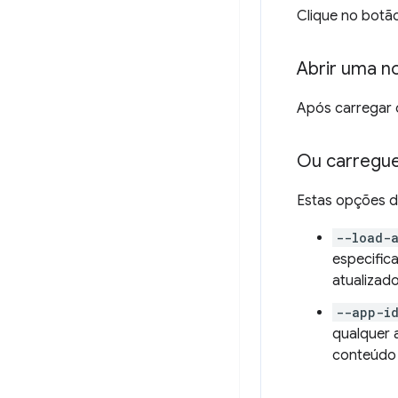
Clique no botã
Abrir uma no
Após carregar o
Ou carregue 
Estas opções d
--load-
especific
atualizado
--app-id
qualquer 
conteúdo 