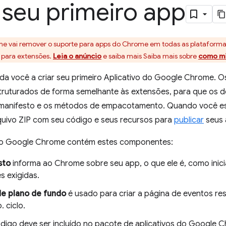
 seu primeiro app
me vai remover o suporte para apps do Chrome em todas as platafor
e para extensões.
Leia o anúncio
e saiba mais Saiba mais sobre
como mi
juda você a criar seu primeiro Aplicativo do Google Chrome. O
ruturados de forma semelhante às extensões, para que os d
anifesto e os métodos de empacotamento. Quando você esti
quivo ZIP com seu código e seus recursos para
publicar
seus 
 do Google Chrome contém estes componentes:
sto
informa ao Chrome sobre seu app, o que ele é, como inici
s exigidas.
de plano de fundo
é usado para criar a página de eventos res
. ciclo.
digo deve ser incluído no pacote de aplicativos do Google Ch