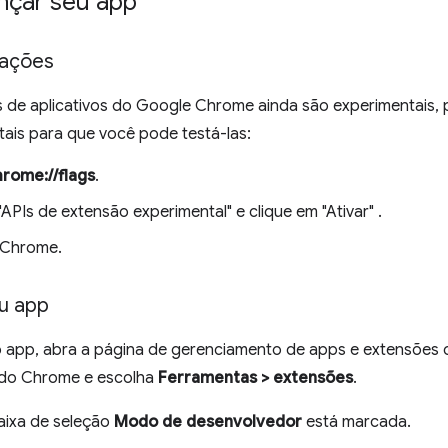
ançar seu app
izações
 de aplicativos do Google Chrome ainda são experimentais, 
tais para que você pode testá-las:
rome://flags
.
APIs de extensão experimental" e clique em "Ativar" .
o Chrome.
u app
o app, abra a página de gerenciamento de apps e extensões 
 do Chrome e escolha
Ferramentas > extensões
.
caixa de seleção
Modo de desenvolvedor
está marcada.