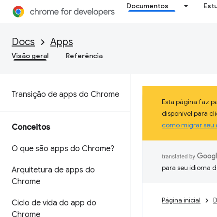
Documentos
Est
Docs
Apps
Visão geral
Referência
Transição de apps do Chrome
Esta página faz 
disponível para c
como migrar seu 
Conceitos
O que são apps do Chrome?
para seu idioma d
Arquitetura de apps do
Chrome
Página inicial
D
Ciclo de vida do app do
Chrome