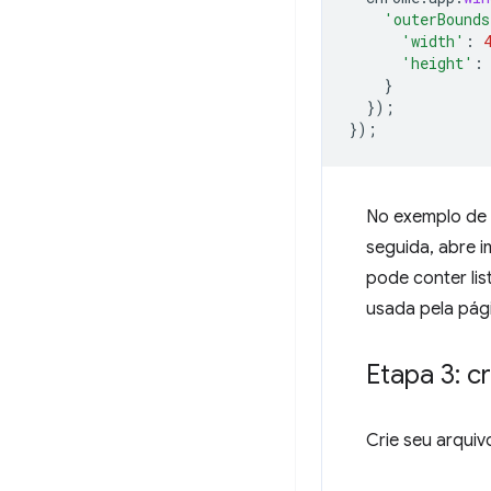
'outerBounds
'width'
:
'height'
:
}
});
});
No exemplo de 
seguida, abre i
pode conter lis
usada pela pági
Etapa 3: c
Crie seu arqui