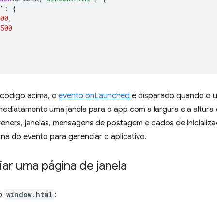
'
:
{
400
,
500
código acima, o
evento onLaunched
é disparado quando o usu
mediatamente uma janela para o app com a largura e a altura 
teners, janelas, mensagens de postagem e dados de inicializ
na do evento para gerenciar o aplicativo.
riar uma página de janela
vo
window.html
: