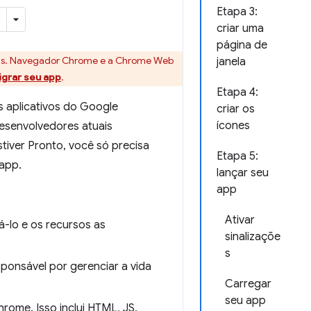
Etapa 3:
criar uma
página de
mas. Navegador Chrome e a Chrome Web
janela
grar seu app
.
Etapa 4:
s aplicativos do Google
criar os
ícones
esenvolvedores atuais
ver Pronto, você só precisa
Etapa 5:
app.
lançar seu
app
Ativar
á-lo e os recursos as
sinalizaçõe
s
ponsável por gerenciar a vida
Carregar
seu app
rome. Isso inclui HTML, JS,