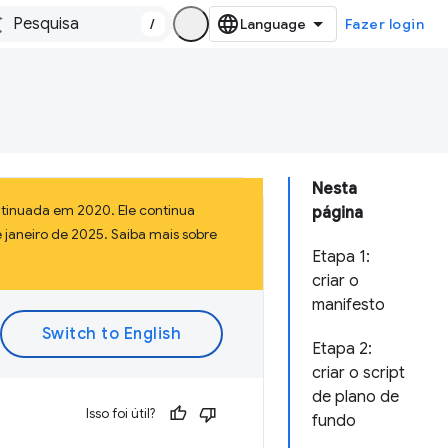
/
Fazer login
Nesta
tinuada em 2020. Ele continua
página
 janeiro de 2025. Saiba mais sobre
Etapa 1:
criar o
manifesto
Etapa 2:
criar o script
de plano de
Isso foi útil?
fundo