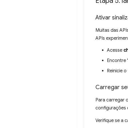
Etapa 5: l
Ativar sinal
Muitas das APIs
APIs experimen
Acesse
ch
Encontre "
Reinicie 
Carregar se
Para carregar 
configurações
Verifique se a 