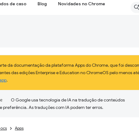
udos de caso
Blog
Novidades no Chrome
parte da documentação da plataforma Apps do Chrome, que foi descon
lientes das edições Enterprise e Education no ChromeOS pelo menos até
app
.
O Google usa tecnologia de IA na tradução de conteúdos
e preferência. As traduções com IA podem ter erros.
ocs
Apps