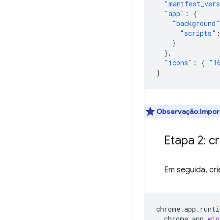
"manifest_ver
"app"
:
{
"background"
"scripts"
}
},
"icons"
:
{
"1
}
Observação
:
Impor
Etapa 2: c
Em seguida, cr
chrome
.
app
.
runti
chrome
.
app
.
win