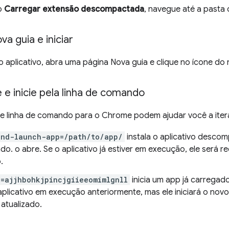
o
Carregar extensão descompactada
, navegue até a pasta 
va guia e iniciar
 aplicativo, abra uma página Nova guia e clique no ícone do 
e inicie pela linha de comando
e linha de comando para o Chrome podem ajudar você a iter
and-launch-app=/path/to/app/
instala o aplicativo desco
ado. o abre. Se o aplicativo já estiver em execução, ele ser
.
=ajjhbohkjpincjgiieeomimlgnll
inicia um app já carregado
aplicativo em execução anteriormente, mas ele iniciará o nov
atualizado.