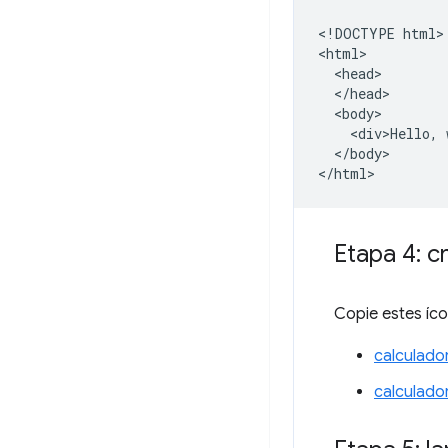
<!DOCTYPE html>

<html>

  <head>

  </head>

  <body>

    <div>Hello, 
  </body>

Etapa 4: c
Copie estes íc
calculado
calculado