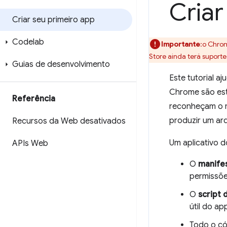
Criar
Criar seu primeiro app
Codelab
Importante
:o Chro
Store ainda terá suport
Guias de desenvolvimento
Este tutorial a
Chrome são est
Referência
reconheçam o m
produzir um ar
Recursos da Web desativados
Um aplicativo
APIs Web
O
manife
permissõe
O
script 
útil do app
Todo o có