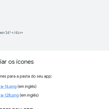
world!</div>

riar os ícones
ones para a pasta do seu app:
ra-16.png
(em inglês)
ra-128.png
(em inglês)