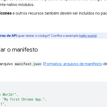
ente nativo módulos.
ícones
e outros recursos também devem ser incluídos no pac
ras de API
:quer testar o código? Confira o exemplo
hello-world
.
riar o manifesto
o arquivo
manifest.json
(
Formatos: arquivos de manifesto
de
o World!"
,
:
"My first Chrome App."
,
.1"
,