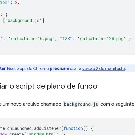
sion"
:
2
,
:
{
:
[
"background.js"
]
6"
:
"calculator-16.png"
,
"128"
:
"calculator-128.png"
}
tante
:os apps do Chrome
precisam
usar a
versão 2 do manifesto
.
riar o script de plano de fundo
ie um novo arquivo chamado
background.js
com o seguinte
me
.
onLaunched
.
addListener
(
function
()
{
dow
.
create
(
'window.html'
,
{