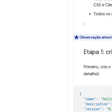
CSS e Cli
Todos os
.
Observação
:
amost
Etapa 1: c
Primeiro, crie 
detalhe):
{
"name"
:
"Hell
"description"
"version"
:
"0