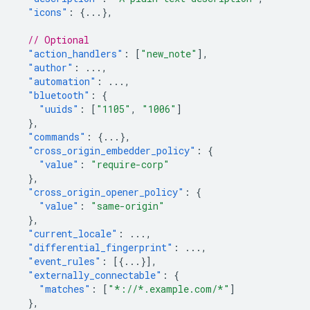
"icons"
:
{
...
},
// Optional
"action_handlers"
:
[
"new_note"
],
"author"
:
...
,
"automation"
:
...
,
"bluetooth"
:
{
"uuids"
:
[
"1105"
,
"1006"
]
},
"commands"
:
{
...
},
"cross_origin_embedder_policy"
:
{
"value"
:
"require-corp"
},
"cross_origin_opener_policy"
:
{
"value"
:
"same-origin"
},
"current_locale"
:
...
,
"differential_fingerprint"
:
...
,
"event_rules"
:
[{
...
}],
"externally_connectable"
:
{
"matches"
:
[
"*://*.example.com/*"
]
},