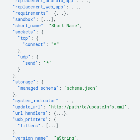
"replacement_android_app"
:
...
,
"replacement_web_app"
:
...
,
"requirements"
:
{
...
},
"sandbox"
:
[
...
],
"short_name"
:
"Short Name"
,
"sockets"
:
{
"tcp"
:
{
"connect"
:
"*"
},
"udp"
:
{
"send"
:
"*"
}
},
"storage"
:
{
"managed_schema"
:
"schema.json"
},
"system_indicator"
:
...
,
"update_url"
:
"http://path/to/updateInfo.xml"
,
"url_handlers"
:
{
...
},
"usb_printers"
:
{
"filters"
:
[
...
]
},
"version_name"
:
"aString"
,