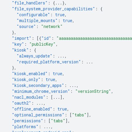
"file_handlers"
:
{
...
},
"file_system_provider_capabilities"
:
{
"configurable"
:
true
,
"multiple_mounts"
:
true
,
"source"
:
"network"
},
"import"
:
[{
"id"
:
"aaaaaaaaaaaaaaaaaaaaaaaaaaaaaa
"key"
:
"publicKey"
,
"kiosk"
:
{
"always_update"
:
...
,
"required_platform_version"
:
...
},
"kiosk_enabled"
:
true
,
"kiosk_only"
:
true
,
"kiosk_secondary_apps"
:
...
,
"minimum_chrome_version"
:
"versionString"
,
"nacl_modules"
:
[
...
],
"oauth2"
:
...
,
"offline_enabled"
:
true
,
"optional_permissions"
:
[
"tabs"
],
"permissions"
:
[
"tabs"
],
"platforms"
:
...
,