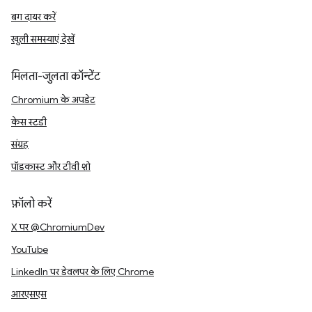
बग दायर करें
खुली समस्याएं देखें
मिलता-जुलता कॉन्टेंट
Chromium के अपडेट
केस स्टडी
संग्रह
पॉडकास्ट और टीवी शो
फ़ॉलो करें
X पर @ChromiumDev
YouTube
LinkedIn पर डेवलपर के लिए Chrome
आरएसएस