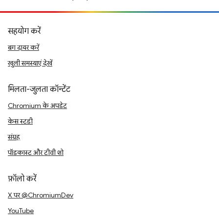
सहयोग करें
बग दायर करें
खुली समस्याएं देखें
मिलता-जुलता कॉन्टेंट
Chromium के अपडेट
केस स्टडी
संग्रह
पॉडकास्ट और टीवी शो
फ़ॉलो करें
X पर @ChromiumDev
YouTube