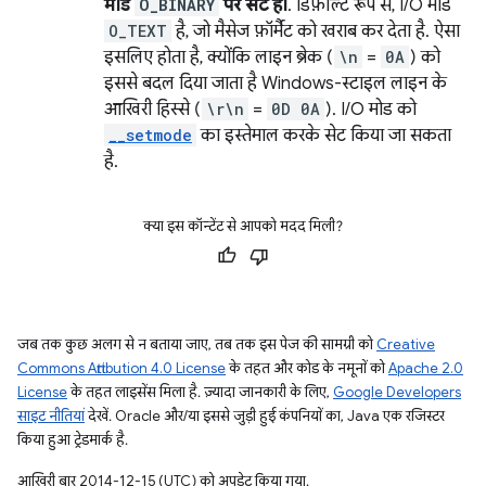
मोड
O_BINARY
पर सेट हो
. डिफ़ॉल्ट रूप से, I/O मोड
O_TEXT
है, जो मैसेज फ़ॉर्मैट को खराब कर देता है. ऐसा
इसलिए होता है, क्योंकि लाइन ब्रेक (
\n
=
0A
) को
इससे बदल दिया जाता है Windows-स्टाइल लाइन के
आखिरी हिस्से (
\r\n
=
0D 0A
). I/O मोड को
__setmode
का इस्तेमाल करके सेट किया जा सकता
है.
क्या इस कॉन्टेंट से आपको मदद मिली?
जब तक कुछ अलग से न बताया जाए, तब तक इस पेज की सामग्री को
Creative
Commons Attribution 4.0 License
के तहत और कोड के नमूनों को
Apache 2.0
License
के तहत लाइसेंस मिला है. ज़्यादा जानकारी के लिए,
Google Developers
साइट नीतियां
देखें. Oracle और/या इससे जुड़ी हुई कंपनियों का, Java एक रजिस्टर
किया हुआ ट्रेडमार्क है.
आखिरी बार 2014-12-15 (UTC) को अपडेट किया गया.