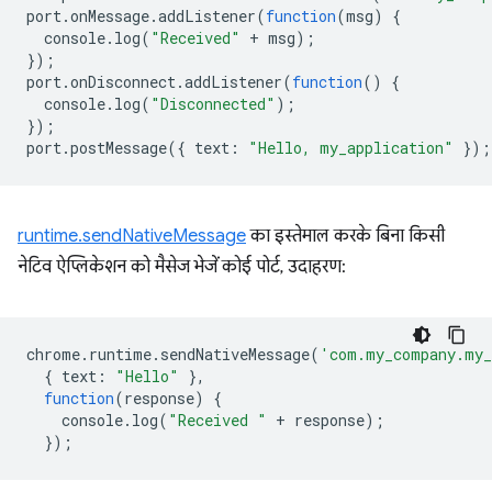
port
.
onMessage
.
addListener
(
function
(
msg
)
{
console
.
log
(
"Received"
+
msg
);
});
port
.
onDisconnect
.
addListener
(
function
()
{
console
.
log
(
"Disconnected"
);
});
port
.
postMessage
({
text
:
"Hello, my_application"
});
runtime.sendNativeMessage
का इस्तेमाल करके बिना किसी
नेटिव ऐप्लिकेशन को मैसेज भेजें कोई पोर्ट, उदाहरण:
chrome
.
runtime
.
sendNativeMessage
(
'com.my_company.my_
{
text
:
"Hello"
},
function
(
response
)
{
console
.
log
(
"Received "
+
response
);
});