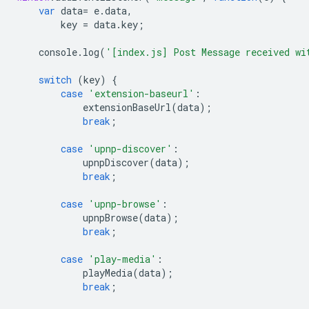
var
data
=
e
.
data
,
key
=
data
.
key
;
console
.
log
(
'[index.js] Post Message received wi
switch
(
key
)
{
case
'extension-baseurl'
:
extensionBaseUrl
(
data
);
break
;
case
'upnp-discover'
:
upnpDiscover
(
data
);
break
;
case
'upnp-browse'
:
upnpBrowse
(
data
);
break
;
case
'play-media'
:
playMedia
(
data
);
break
;