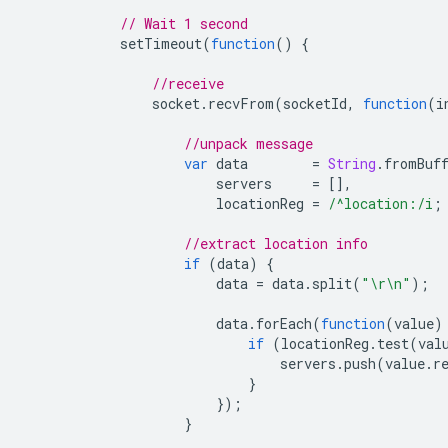
// Wait 1 second
setTimeout
(
function
()
{
//receive
socket
.
recvFrom
(
socketId
,
function
(
i
//unpack message
var
data
=
String
.
fromBuf
servers
=
[],
locationReg
=
/^location:/i
;
//extract location info
if
(
data
)
{
data
=
data
.
split
(
"\r\n"
);
data
.
forEach
(
function
(
value
)
if
(
locationReg
.
test
(
val
servers
.
push
(
value
.
r
}
});
}