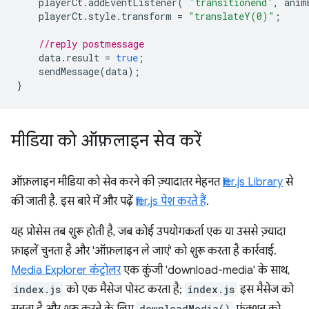
playerCt
.
addEventListener
(
'transitionend'
,
anim
playerCt
.
style
.
transform
=
"translateY(0)"
;
//reply postmessage
data
.
result
=
true
;
sendMessage
(
data
);
}
मीडिया को ऑफ़लाइन सेव करें
ऑफ़लाइन मीडिया को सेव करने की ज़्यादातर मेहनत
filer.js Library
से
की जाती है. इस बारे में और पढ़ें
filer.js पेश करते हैं
.
यह प्रोसेस तब शुरू होती है, जब कोई उपयोगकर्ता एक या उससे ज़्यादा
फ़ाइलें चुनता है और 'ऑफ़लाइन ले जाएं' को शुरू करता है कार्रवाई.
Media Explorer कंट्रोलर
एक कुंजी 'download-media' के साथ,
index.js
को एक मैसेज पोस्ट करता है;
index.js
इस मैसेज को
downloadMedia()