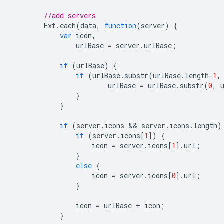
//add servers
Ext
.
each
(
data
,
function
(
server
)
{
var
icon
,
urlBase
=
server
.
urlBase
;
if
(
urlBase
)
{
if
(
urlBase
.
substr
(
urlBase
.
length
-
1
,
urlBase
=
urlBase
.
substr
(
0
,
}
}
if
(
server
.
icons
 && 
server
.
icons
.
length
)
if
(
server
.
icons
[
1
])
{
icon
=
server
.
icons
[
1
].
url
;
}
else
{
icon
=
server
.
icons
[
0
].
url
;
}
icon
=
urlBase
+
icon
;
}