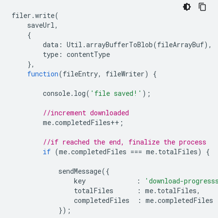
filer
.
write
(
saveUrl
,
{
data
:
Util
.
arrayBufferToBlob
(
fileArrayBuf
),
type
:
contentType
},
function
(
fileEntry
,
fileWriter
)
{
console
.
log
(
'file saved!'
);
//increment downloaded
me
.
completedFiles
++
;
//if reached the end, finalize the process
if
(
me
.
completedFiles
===
me
.
totalFiles
)
{
sendMessage
({
key
:
'download-progress
totalFiles
:
me
.
totalFiles
,
completedFiles
:
me
.
completedFiles
});