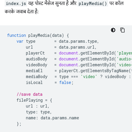
index.js
यह पोस्ट मैसेज सुनता है और
playMedia()
पर कॉल
करके जवाब देता है:
function
playMedia
(
data
)
{
var
type
=
data
.
params
.
type
,
url
=
data
.
params
.
url
,
playerCt
=
document
.
getElementById
(
'playe
audioBody
=
document
.
getElementById
(
'audio
videoBody
=
document
.
getElementById
(
'video
mediaEl
=
playerCt
.
getElementsByTagName
(
mediaBody
=
type
===
'video'
?
videoBody
:
isLocal
=
false
;
//save data
filePlaying
=
{
url
:
url
,
type
:
type
,
name
:
data
.
params
.
name
};