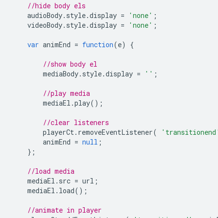
//hide body els
audioBody
.
style
.
display
=
'none'
;
videoBody
.
style
.
display
=
'none'
;
var
animEnd
=
function
(
e
)
{
//show body el
mediaBody
.
style
.
display
=
''
;
//play media
mediaEl
.
play
();
//clear listeners
playerCt
.
removeEventListener
(
'transitionend
animEnd
=
null
;
};
//load media
mediaEl
.
src
=
url
;
mediaEl
.
load
();
//animate in player