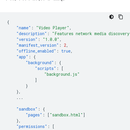
{
"name"
:
"Video Player"
,
"description"
:
"Features network media discovery
"version"
:
"1.0.0"
,
"manifest_version"
:
2
,
"offline_enabled"
:
true
,
"app"
:
{
"background"
:
{
"scripts"
:
[
"background.js"
]
}
},
...
"sandbox"
:
{
"pages"
:
[
"sandbox.html"
]
},
"permissions"
:
[