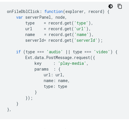
onFileDblClick
:
function
(
explorer
,
record
)
{
var
serverPanel
,
node
,
type
=
record
.
get
(
'type'
),
url
=
record
.
get
(
'url'
),
name
=
record
.
get
(
'name'
),
serverId
=
record
.
get
(
'serverId'
);
if
(
type
===
'audio'
||
type
===
'video'
)
{
Ext
.
data
.
PostMessage
.
request
({
key
:
'play-media'
,
params
:
{
url
:
url
,
name
:
name
,
type
:
type
}
});
}
},