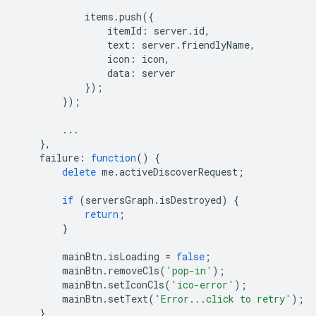
items
.
push
({
itemId
:
server
.
id
,
text
:
server
.
friendlyName
,
icon
:
icon
,
data
:
server
});
});
...
},
failure
:
function
()
{
delete
me
.
activeDiscoverRequest
;
if
(
serversGraph
.
isDestroyed
)
{
return
;
}
mainBtn
.
isLoading
=
false
;
mainBtn
.
removeCls
(
'pop-in'
);
mainBtn
.
setIconCls
(
'ico-error'
);
mainBtn
.
setText
(
'Error...click to retry'
);
}