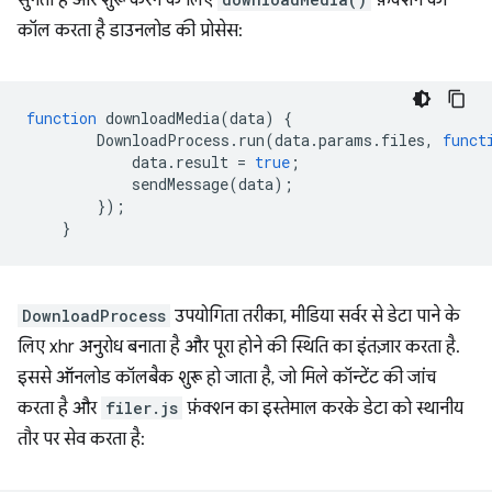
सुनता है और शुरू करने के लिए
फ़ंक्शन को
कॉल करता है डाउनलोड की प्रोसेस:
function
downloadMedia
(
data
)
{
DownloadProcess
.
run
(
data
.
params
.
files
,
funct
data
.
result
=
true
;
sendMessage
(
data
);
});
}
DownloadProcess
उपयोगिता तरीका, मीडिया सर्वर से डेटा पाने के
लिए xhr अनुरोध बनाता है और पूरा होने की स्थिति का इंतज़ार करता है.
इससे ऑनलोड कॉलबैक शुरू हो जाता है, जो मिले कॉन्टेंट की जांच
करता है और
filer.js
फ़ंक्शन का इस्तेमाल करके डेटा को स्थानीय
तौर पर सेव करता है: