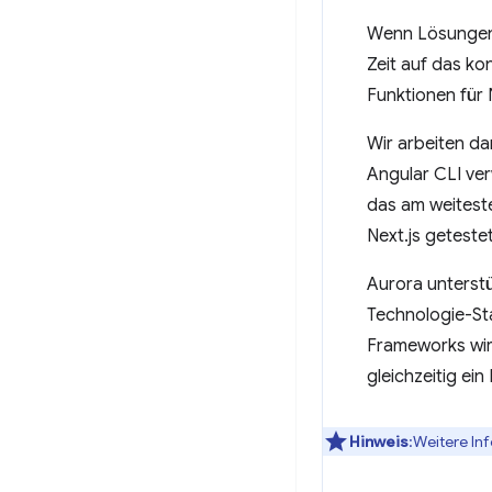
Wenn Lösungen 
Zeit auf das ko
Funktionen für 
Wir arbeiten da
Angular CLI ve
das am weiteste
Next.js geteste
Aurora unterst
Technologie-St
Frameworks wir
gleichzeitig e
Hinweis
:Weitere In