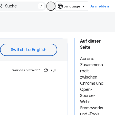
/
Anmelden
Auf dieser
Seite
Aurora:
Zusammena
War das hilfreich?
rbeit
zwischen
Chrome und
Open-
Source-
Web-
Frameworks
und ‑Tools