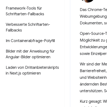
Framework-Tools für
Das Chrome-Tea
Schriftarten-Fallbacks
Webumgebung. W
Dokumenten, so
Verbesserte Schriftarten-
Fallbacks
Open-Source-Too
Möglichkeit zu 
Im Containerabfrage-Polyfill
Entwicklerumge
Bilder mit der Anweisung für
sowie Einzelper
Angular-Bilder optimieren
Wir sind der Me
Laden von Drittanbieterskripts
Barrierefreihei
in Next
.
js optimieren
und Websiteinha
ändernden Best
unterstützen. S
Kurz gesagt: W